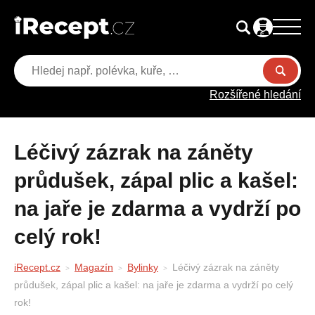
Rozšířené hledání
Léčivý zázrak na záněty
průdušek, zápal plic a kašel:
na jaře je zdarma a vydrží po
celý rok!
iRecept.cz
Magazín
Bylinky
Léčivý zázrak na záněty
průdušek, zápal plic a kašel: na jaře je zdarma a vydrží po celý
rok!