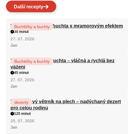
Další recepty
Vláčná olejová litá buchta s mramorovým efektem
Buchtičky a buchty
30 minut
27. 07. 2026
Jan
Hrnková maková buchta – vláčná a rychlá bez
Buchtičky a buchty
vážení
45 minut
27. 07. 2026
Jan
Karamelový větrník na plech – nadýchaný dezert
dezerty
pro celou rodinu
120 minut
25. 07. 2026
Jan