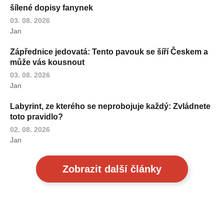
šílené dopisy fanynek
03. 08. 2026
Jan
Zápřednice jedovatá: Tento pavouk se šíří Českem a
může vás kousnout
03. 08. 2026
Jan
Labyrint, ze kterého se neprobojuje každý: Zvládnete
toto pravidlo?
02. 08. 2026
Jan
Zobrazit další články