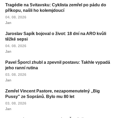
Tragédie na Svitavsku: Cyklista zemřel po pádu do
příkopu, našli ho kolemjdoucí
04. 08. 2026
Jan
Jaroslav Sapík bojoval o život: 18 dní na ARO kvůli
těžké sepsi
04. 08. 2026
Jan
Pavel Šporcl zhubl a zpevnil postavu: Takhle vypadá
jeho ranní rutina
03. 08. 2026
Jan
Zemřel Vincent Pastore, nezapomenutelný „Big
Pussy" ze Sopránů. Bylo mu 80 let
03. 08. 2026
Jan