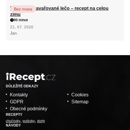
Babiččino zavařované lečo – recept na celou
Bez masa
zimu
90 minut
21. 07. 2026
Jan
DŮLEŽITÉ ODKAZY
Kontakty
Cookies
GDPR
Sitemap
Obecné podmínky
RECEPTY
chuťovky
polévky
dorty
NÁVODY