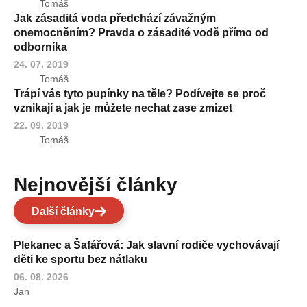
Tomáš
Jak zásaditá voda předchází závažným
onemocněním? Pravda o zásadité vodě přímo od
odborníka
24. 07. 2019
Tomáš
Trápí vás tyto pupínky na těle? Podívejte se proč
vznikají a jak je můžete nechat zase zmizet
22. 09. 2019
Tomáš
Nejnovější články
Další články
Plekanec a Šafářová: Jak slavní rodiče vychovávají
děti ke sportu bez nátlaku
06. 08. 2026
Jan