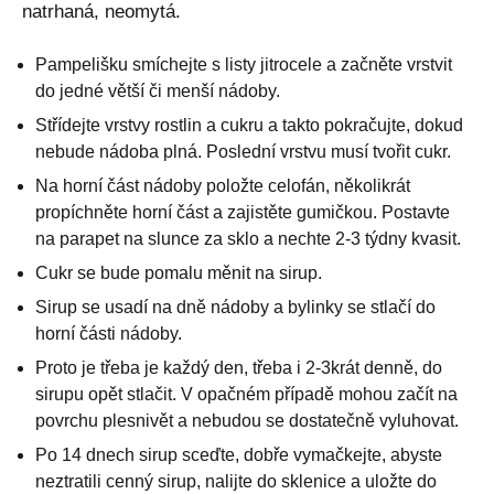
natrhaná, neomytá.
Pampelišku smíchejte s listy jitrocele a začněte vrstvit
do jedné větší či menší nádoby.
Střídejte vrstvy rostlin a cukru a takto pokračujte, dokud
nebude nádoba plná. Poslední vrstvu musí tvořit cukr.
Na horní část nádoby položte celofán, několikrát
propíchněte horní část a zajistěte gumičkou. Postavte
na parapet na slunce za sklo a nechte 2-3 týdny kvasit.
Cukr se bude pomalu měnit na sirup.
Sirup se usadí na dně nádoby a bylinky se stlačí do
horní části nádoby.
Proto je třeba je každý den, třeba i 2-3krát denně, do
sirupu opět stlačit. V opačném případě mohou začít na
povrchu plesnivět a nebudou se dostatečně vyluhovat.
Po 14 dnech sirup sceďte, dobře vymačkejte, abyste
neztratili cenný sirup, nalijte do sklenice a uložte do