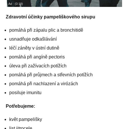
Zdravotní účinky pampeliškového sirupu
pomáhá při zápalu plic a bronchitidě
usnadňuje odkašlávání
léčí záněty v ústní dutině
pomáhá při angíně pectoris
úleva při zažívacích potížích
pomáhá při průjmech a střevních potížích
pomáhá při nachlazení a virózách
posiluje imunitu
Potřebujeme:
květ pampelišky
list jitrocele