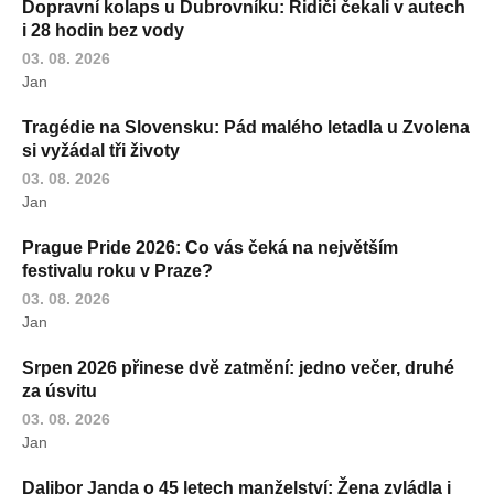
Dopravní kolaps u Dubrovníku: Řidiči čekali v autech
i 28 hodin bez vody
03. 08. 2026
Jan
Tragédie na Slovensku: Pád malého letadla u Zvolena
si vyžádal tři životy
03. 08. 2026
Jan
Prague Pride 2026: Co vás čeká na největším
festivalu roku v Praze?
03. 08. 2026
Jan
Srpen 2026 přinese dvě zatmění: jedno večer, druhé
za úsvitu
03. 08. 2026
Jan
Dalibor Janda o 45 letech manželství: Žena zvládla i