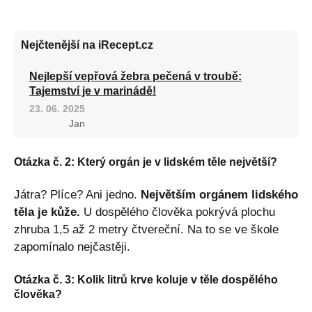
Nejčtenější na iRecept.cz
Nejlepší vepřová žebra pečená v troubě:
Tajemství je v marinádě!
23. 06. 2025
Jan
Otázka č. 2: Který orgán je v lidském těle největší?
Játra? Plíce? Ani jedno.
Největším orgánem lidského
těla je kůže.
U dospělého člověka pokrývá plochu
zhruba 1,5 až 2 metry čtvereční. Na to se ve škole
zapomínalo nejčastěji.
Otázka č. 3: Kolik litrů krve koluje v těle dospělého
člověka?