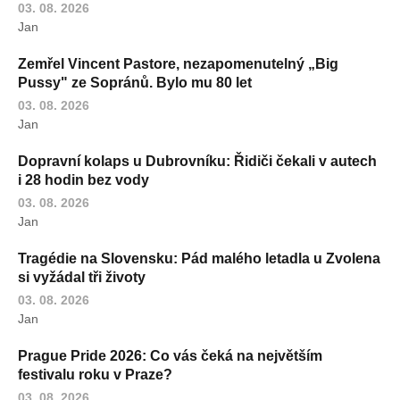
03. 08. 2026
Jan
Zemřel Vincent Pastore, nezapomenutelný „Big
Pussy" ze Sopránů. Bylo mu 80 let
03. 08. 2026
Jan
Dopravní kolaps u Dubrovníku: Řidiči čekali v autech
i 28 hodin bez vody
03. 08. 2026
Jan
Tragédie na Slovensku: Pád malého letadla u Zvolena
si vyžádal tři životy
03. 08. 2026
Jan
Prague Pride 2026: Co vás čeká na největším
festivalu roku v Praze?
03. 08. 2026