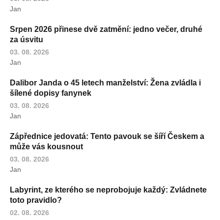
Jan
Srpen 2026 přinese dvě zatmění: jedno večer, druhé
za úsvitu
03. 08. 2026
Jan
Dalibor Janda o 45 letech manželství: Žena zvládla i
šílené dopisy fanynek
03. 08. 2026
Jan
Zápřednice jedovatá: Tento pavouk se šíří Českem a
může vás kousnout
03. 08. 2026
Jan
Labyrint, ze kterého se neprobojuje každý: Zvládnete
toto pravidlo?
02. 08. 2026