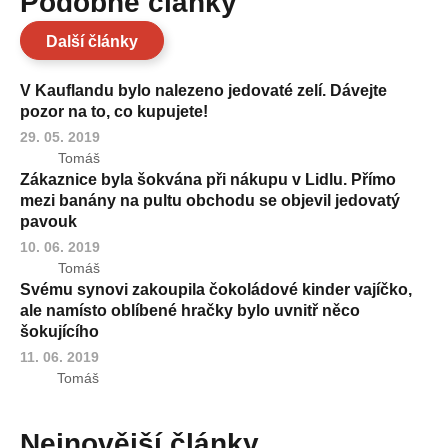
Podobné články
Další články
V Kauflandu bylo nalezeno jedovaté zelí. Dávejte
pozor na to, co kupujete!
29. 05. 2019
Tomáš
Zákaznice byla šokvána při nákupu v Lidlu. Přímo
mezi banány na pultu obchodu se objevil jedovatý
pavouk
10. 06. 2019
Tomáš
Svému synovi zakoupila čokoládové kinder vajíčko,
ale namísto oblíbené hračky bylo uvnitř něco
šokujícího
11. 06. 2019
Tomáš
Nejnovější články