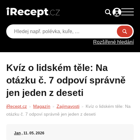
Rozšířené hledání
Kvíz o lidském těle: Na
otázku č. 7 odpoví správně
jen jeden z deseti
iRecept.cz
Magazín
Zajímavosti
Kvíz o lidském těle: Na
otázku č. 7 odpoví správně jen jeden z deseti
Jan
, 11. 05. 2026