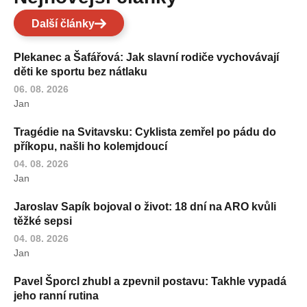
Další články
Plekanec a Šafářová: Jak slavní rodiče vychovávají
děti ke sportu bez nátlaku
06. 08. 2026
Jan
Tragédie na Svitavsku: Cyklista zemřel po pádu do
příkopu, našli ho kolemjdoucí
04. 08. 2026
Jan
Jaroslav Sapík bojoval o život: 18 dní na ARO kvůli
těžké sepsi
04. 08. 2026
Jan
Pavel Šporcl zhubl a zpevnil postavu: Takhle vypadá
jeho ranní rutina