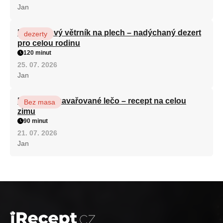
Jan
Karamelový větrník na plech – nadýchaný dezert
dezerty
pro celou rodinu
120 minut
25. 07. 2026
Jan
Babiččino zavařované lečo – recept na celou
Bez masa
zimu
90 minut
21. 07. 2026
Jan