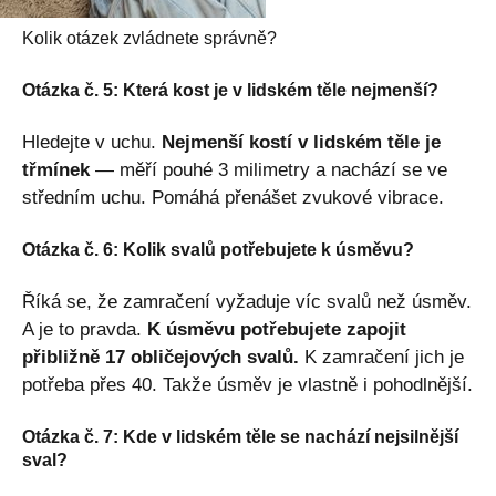
Kolik otázek zvládnete správně?
Otázka č. 5: Která kost je v lidském těle nejmenší?
Hledejte v uchu.
Nejmenší kostí v lidském těle je
třmínek
— měří pouhé 3 milimetry a nachází se ve
středním uchu. Pomáhá přenášet zvukové vibrace.
Otázka č. 6: Kolik svalů potřebujete k úsměvu?
Říká se, že zamračení vyžaduje víc svalů než úsměv.
A je to pravda.
K úsměvu potřebujete zapojit
přibližně 17 obličejových svalů.
K zamračení jich je
potřeba přes 40. Takže úsměv je vlastně i pohodlnější.
Otázka č. 7: Kde v lidském těle se nachází nejsilnější
sval?