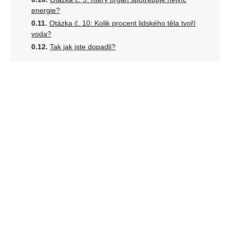
energie?
Otázka č. 10: Kolik procent lidského těla tvoří
voda?
Tak jak jste dopadli?