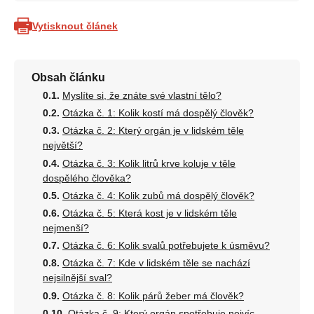
Vytisknout článek
Obsah článku
Myslíte si, že znáte své vlastní tělo?
Otázka č. 1: Kolik kostí má dospělý člověk?
Otázka č. 2: Který orgán je v lidském těle
největší?
Otázka č. 3: Kolik litrů krve koluje v těle
dospělého člověka?
Otázka č. 4: Kolik zubů má dospělý člověk?
Otázka č. 5: Která kost je v lidském těle
nejmenší?
Otázka č. 6: Kolik svalů potřebujete k úsměvu?
Otázka č. 7: Kde v lidském těle se nachází
nejsilnější sval?
Otázka č. 8: Kolik párů žeber má člověk?
Otázka č. 9: Který orgán spotřebuje nejvíc