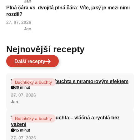
Jan
Plná čára vs. dvojitá plná čára: Víte, jaký je mezi nimi
rozdíl?
27. 07. 2026
Jan
Nejnovější recepty
Další recepty
Vláčná olejová litá buchta s mramorovým efektem
Buchtičky a buchty
30 minut
27. 07. 2026
Jan
Hrnková maková buchta – vláčná a rychlá bez
Buchtičky a buchty
vážení
45 minut
27. 07. 2026