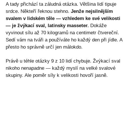
A tady přichází ta záludná otázka. Většina lidí tipuje
srdce. Někteří řeknou stehno.
Jenže nejsilnějším
svalem v lidském těle — vzhledem ke své velikosti
— je žvýkací sval, latinsky masseter.
Dokáže
vyvinout sílu až 70 kilogramů na centimetr čtvereční.
Sedí vám na tváři a používáte ho každý den při jídle. A
přesto ho správně určí jen málokdo.
Právě u téhle otázky 9 z 10 lidí chybuje. Žvýkací sval
nikoho nenapadne — každý myslí na velké svalové
skupiny. Ale poměr síly k velikosti hovoří jasně.