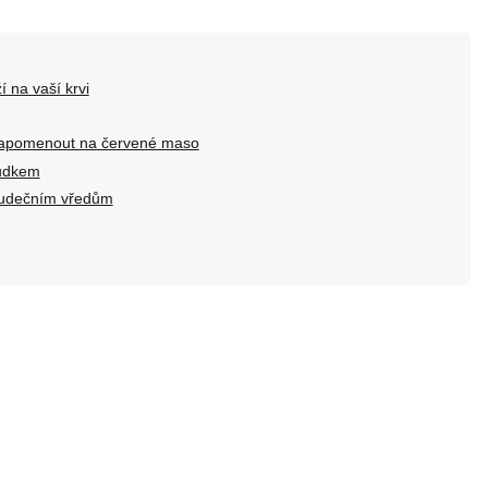
í na vaší krvi
i zapomenout na červené maso
ludkem
aludečním vředům