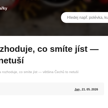
ařky
netuší
 rozhoduje, co smíte jíst — většina Čechů to netuší
Jan
, 21. 05. 2026