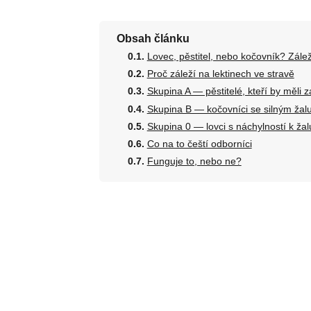
Obsah článku
Lovec, pěstitel, nebo kočovník? Zálež
Proč záleží na lektinech ve stravě
Skupina A — pěstitelé, kteří by měl
Skupina B — kočovníci se silným ža
Skupina 0 — lovci s náchylností k ž
Co na to čeští odborníci
Funguje to, nebo ne?