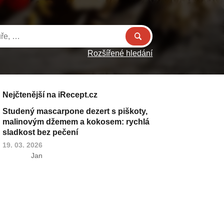
Rozšířené hledání
Nejčtenější na iRecept.cz
Studený mascarpone dezert s piškoty,
malinovým džemem a kokosem: rychlá
sladkost bez pečení
19. 03. 2026
Jan