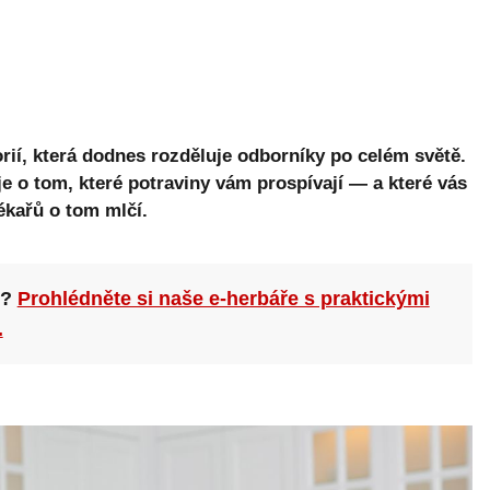
orií, která dodnes rozděluje odborníky po celém světě.
je o tom, které potraviny vám prospívají — a které vás
ékařů o tom mlčí.
n?
Prohlédněte si naše e-herbáře s praktickými
.