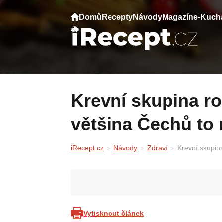
Domů
Recepty
Návody
Magazín
e-Kuch
Krevní skupina rozhoduje, co smíte jíst —
většina Čechů to 
iRecept.cz
Návody
Zdraví
Krevní skupina
Vytisknout článek