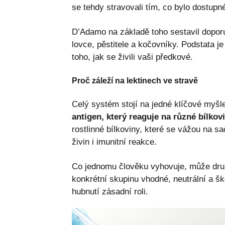
se tehdy stravovali tím, co bylo dostupn
D’Adamo na základě toho sestavil doporuč
lovce, pěstitele a kočovníky. Podstata j
toho, jak se živili vaši předkové.
Proč záleží na lektinech ve stravě
Celý systém stojí na jedné klíčové myš
antigen, který reaguje na různé bílkov
rostlinné bílkoviny, které se vážou na s
živin i imunitní reakce.
Co jednomu člověku vyhovuje, může druhé
konkrétní skupinu vhodné, neutrální a šk
hubnutí zásadní roli.