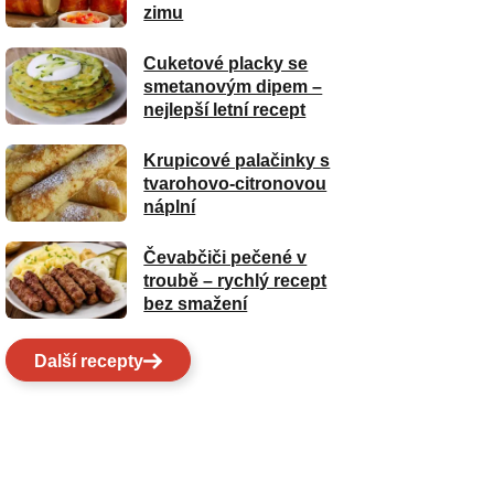
zimu
Cuketové placky se
smetanovým dipem –
nejlepší letní recept
Krupicové palačinky s
tvarohovo-citronovou
náplní
Čevabčiči pečené v
troubě – rychlý recept
bez smažení
Další recepty