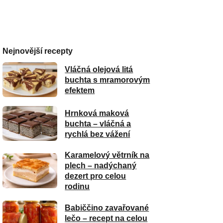
Nejnovější recepty
Vláčná olejová litá
buchta s mramorovým
efektem
Hrnková maková
buchta – vláčná a
rychlá bez vážení
Karamelový větrník na
plech – nadýchaný
dezert pro celou
rodinu
Babiččino zavařované
lečo – recept na celou