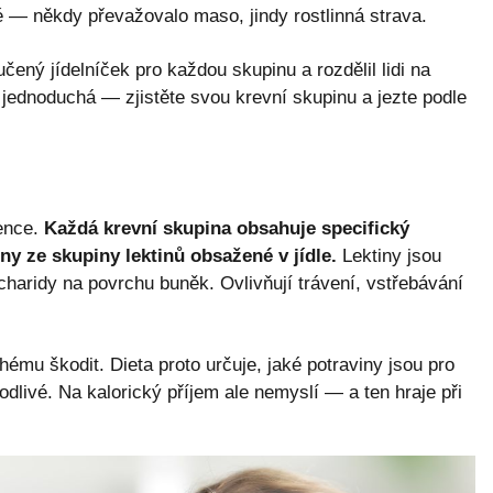
é — někdy převažovalo maso, jindy rostlinná strava.
ený jídelníček pro každou skupinu a rozdělil lidi na
e jednoduchá — zjistěte svou krevní skupinu a jezte podle
lence.
Každá krevní skupina obsahuje specifický
iny ze skupiny lektinů obsažené v jídle.
Lektiny jsou
acharidy na povrchu buněk. Ovlivňují trávení, vstřebávání
mu škodit. Dieta proto určuje, jaké potraviny jsou pro
odlivé. Na kalorický příjem ale nemyslí — a ten hraje při