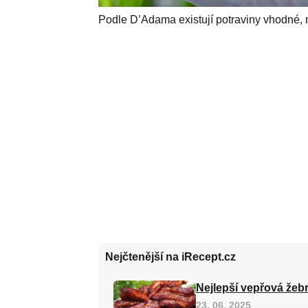
Podle D’Adama existují potraviny vhodné, n
Nejčtenější na iRecept.cz
Nejlepší vepřová žebr
23. 06. 2025