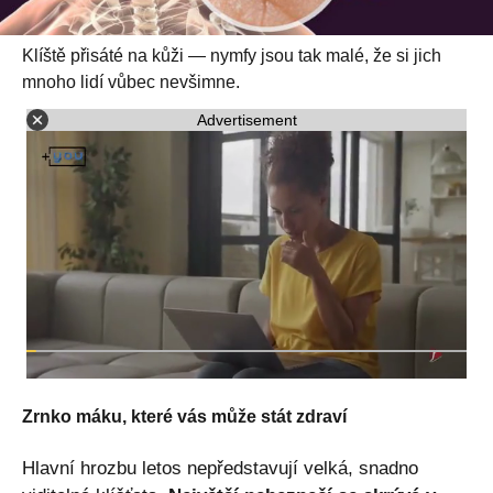
Klíště přisáté na kůži — nymfy jsou tak malé, že si jich
mnoho lidí vůbec nevšimne.
Advertisement
Zrnko máku, které vás může stát zdraví
Hlavní hrozbu letos nepředstavují velká, snadno