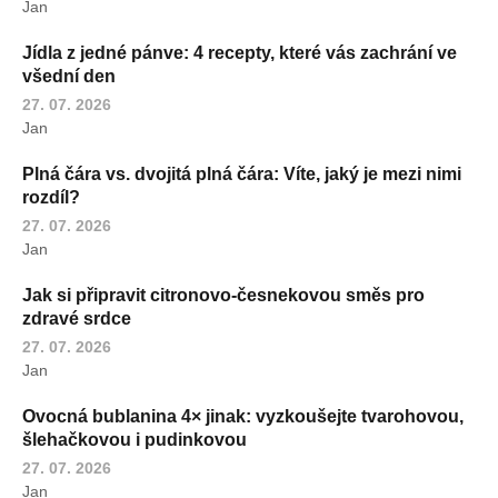
Jan
Jídla z jedné pánve: 4 recepty, které vás zachrání ve
všední den
27. 07. 2026
Jan
Plná čára vs. dvojitá plná čára: Víte, jaký je mezi nimi
rozdíl?
27. 07. 2026
Jan
Jak si připravit citronovo-česnekovou směs pro
zdravé srdce
27. 07. 2026
Jan
Ovocná bublanina 4× jinak: vyzkoušejte tvarohovou,
šlehačkovou i pudinkovou
27. 07. 2026
Jan