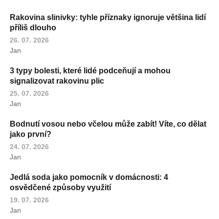
Rakovina slinivky: tyhle příznaky ignoruje většina lidí
příliš dlouho
26. 07. 2026
Jan
3 typy bolesti, které lidé podceňují a mohou
signalizovat rakovinu plic
25. 07. 2026
Jan
Bodnutí vosou nebo včelou může zabít! Víte, co dělat
jako první?
24. 07. 2026
Jan
Jedlá soda jako pomocník v domácnosti: 4
osvědčené způsoby využití
19. 07. 2026
Jan