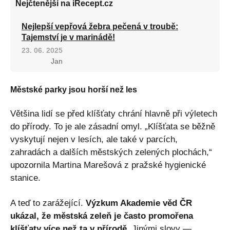
Nejčtenější na iRecept.cz
Nejlepší vepřová žebra pečená v troubě:
Tajemství je v marinádě!
23. 06. 2025
Jan
Městské parky jsou horší než les
Většina lidí se před klíšťaty chrání hlavně při výletech
do přírody. To je ale zásadní omyl. „Klíšťata se běžně
vyskytují nejen v lesích, ale také v parcích,
zahradách a dalších městských zelených plochách,“
upozornila Martina Marešová z pražské hygienické
stanice.
A teď to zarážející.
Výzkum Akademie věd ČR
ukázal, že městská zeleň je často promořena
klíšťaty více než ta v přírodě.
Jinými slovy —