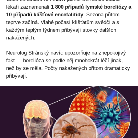
lékaři zaznamenali
1 800 případů lymské boreliózy a
10 případů klíšťové encefalitidy
. Sezona přitom
teprve začíná. Vlahé počasí klíšťatům svědčí a s
každým teplým týdnem přibývají stovky dalších
nakažených.
Neurolog Stránský navíc upozorňuje na znepokojivý
fakt — borelióza se podle něj mnohokrát léčí jinak,
než by se měla. Počty nakažených přitom dramaticky
přibývají.