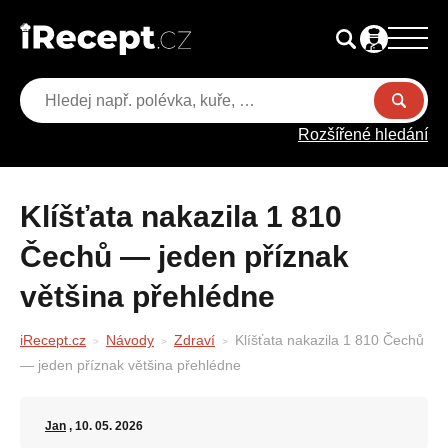
Rozšířené hledání
Klíšťata nakazila 1 810
Čechů — jeden příznak
většina přehlédne
iRecept.cz
Návody
Zdraví
Klíšťata nakazila 1 810 Čechů
— jeden příznak většina přehlédne
Jan
, 10. 05. 2026