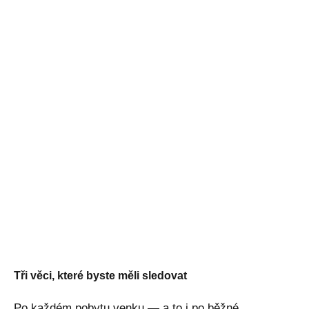
Tři věci, které byste měli sledovat
Po každém pobytu venku — a to i po běžné