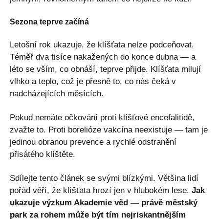
Sezona teprve začíná
Letošní rok ukazuje, že klíšťata nelze podceňovat.
Téměř dva tisíce nakažených do konce dubna — a
léto se vším, co obnáší, teprve přijde. Klíšťata milují
vlhko a teplo, což je přesně to, co nás čeká v
nadcházejících měsících.
Pokud nemáte očkování proti klíšťové encefalitidě,
zvažte to. Proti borelióze vakcína neexistuje — tam je
jedinou obranou prevence a rychlé odstranění
přisátého klíštěte.
Sdílejte tento článek se svými blízkými. Většina lidí
pořád věří, že klíšťata hrozí jen v hlubokém lese.
Jak
ukazuje výzkum Akademie věd — právě městský
park za rohem může být tím nejriskantnějším