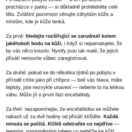
procházce v parku — si důkladně prohlédněte celé
tělo. Zvláštní pozornost věnujte záhybům kůže a
místům, kde je kůže tenká.
Za prvé:
hledejte rozšiřující se zarudnutí kolem
jakéhokoli bodu na kůži
, i když si nepamatujete, že
by vás něco kouslo. Nymfy jsou tak malé, že jejich
přisátí nemusíte vůbec zaregistrovat.
Za druhé: pokud se do několika týdnů po pobytu v
přírodě cítíte jako při chřipce — bolí vás hlava, máte
teploty, jste nezvykle unavení — neberte to na lehkou
váhu. Může jít o první fázi encefalitidy.
Za třetí: nezapomínejte, že encefalitidou se můžete
nakazit už za dvě hodiny od přisátí klíštěte.
Každá
minuta se počítá. Klíště odstraňte co nejdříve
—
jemným, rovnoměrným tahem co nejblíže ke kůži.