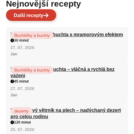
Nejnovější recepty
Další recepty
Vláčná olejová litá buchta s mramorovým efektem
Buchtičky a buchty
30 minut
27. 07. 2026
Jan
Hrnková maková buchta – vláčná a rychlá bez
Buchtičky a buchty
vážení
45 minut
27. 07. 2026
Jan
Karamelový větrník na plech – nadýchaný dezert
dezerty
pro celou rodinu
120 minut
25. 07. 2026