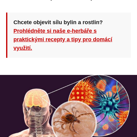
Chcete objevit sílu bylin a rostlin?
Prohlédněte si naše e-herbáře s
praktickými recepty a tipy pro domácí
využití.