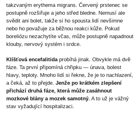
takzvaným erythema migrans. Červený prstenec se
postupně rozšiřuje a jeho střed bledne. Nemusí ale
svědit ani bolet, takže si ho spousta lidí nevšimne
nebo ho považuje za běžnou reakci kůže. Pokud
boreliózu nezachytíte včas, může postupně napadnout
klouby, nervový systém i srdce.
Klíšťová encefalitida
probíhá jinak. Obvykle má dvě
fáze. Ta první připomíná chřipku — únava, bolest
hlavy, teploty. Mnoho lidí si řekne, že je to nachlazení,
a čeká, až to přejde.
Jenže po krátkém zlepšení
přichází druhá fáze, která může zasáhnout
mozkové blány a mozek samotný.
A to už je vážný
stav vyžadující hospitalizaci.