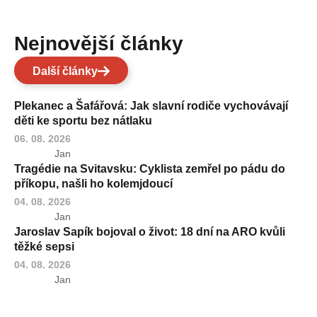
Nejnovější články
Další články
Plekanec a Šafářová: Jak slavní rodiče vychovávají
děti ke sportu bez nátlaku
06. 08. 2026
Jan
Tragédie na Svitavsku: Cyklista zemřel po pádu do
příkopu, našli ho kolemjdoucí
04. 08. 2026
Jan
Jaroslav Sapík bojoval o život: 18 dní na ARO kvůli
těžké sepsi
04. 08. 2026
Jan