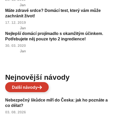
Jan
Máte zdravé srdce? Domácí test, který vám může
zachránit život!
17. 12. 2019
Jan
Nejlepší domácí projímadlo s okamžitým účinkem.
Potřebujete něj pouze tyto 2 ingredience!
30. 03. 2020
Jan
Nejnovější návody
Další návody
Nebezpečný škůdce míří do Česka: jak ho poznáte a
co dělat?
03. 08. 2026