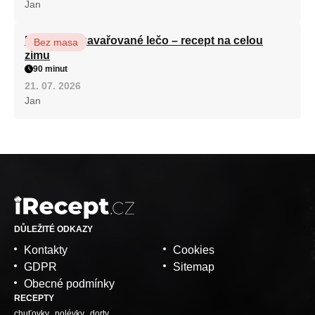
Jan
Babiččino zavařované lečo – recept na celou
Bez masa
zimu
90 minut
21. 07. 2026
Jan
DŮLEŽITÉ ODKAZY
Kontakty
Cookies
GDPR
Sitemap
Obecné podmínky
RECEPTY
chuťovky
polévky
dorty