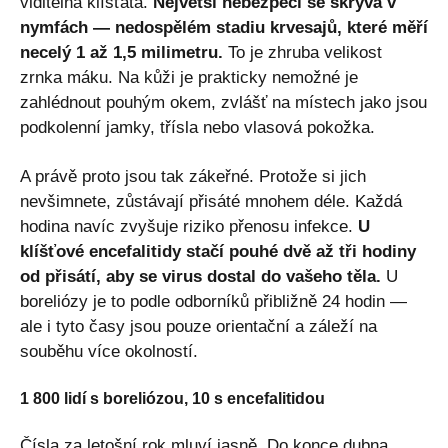
viditelná klíšťata.
Největší nebezpečí se skrývá v
nymfách — nedospělém stadiu krvesajů, které měří
necelý 1 až 1,5 milimetru.
To je zhruba velikost
zrnka máku. Na kůži je prakticky nemožné je
zahlédnout pouhým okem, zvlášť na místech jako jsou
podkolenní jamky, třísla nebo vlasová pokožka.
A právě proto jsou tak zákeřné. Protože si jich
nevšimnete, zůstávají přisáté mnohem déle. Každá
hodina navíc zvyšuje riziko přenosu infekce.
U
klíšťové encefalitidy stačí pouhé dvě až tři hodiny
od přisátí, aby se virus dostal do vašeho těla.
U
boreliózy je to podle odborníků přibližně 24 hodin —
ale i tyto časy jsou pouze orientační a záleží na
souběhu více okolností.
1 800 lidí s boreliózou, 10 s encefalitidou
Čísla za letošní rok mluví jasně. Do konce dubna