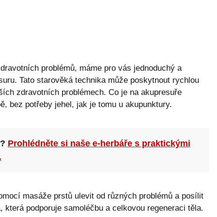
zdravotních problémů, máme pro vás jednoduchý a
esuru. Tato starověká technika může poskytnout rychlou
alších zdravotních problémech. Co je na akupresuře
ě, bez potřeby jehel, jak je tomu u akupunktury.
n?
Prohlédněte si naše e-herbáře s praktickými
.
omocí masáže prstů ulevit od různých problémů a posílit
, která podporuje samoléčbu a celkovou regeneraci těla.