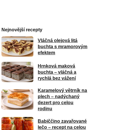
Nejnovější recepty
Vláčná olejová litá
buchta s mramorovým
efektem
Hrnková maková
buchta – vláčná a
rychlá bez vážení
Karamelový větrník na
plech – nadýchaný
dezert pro celou
rodinu
Babiččino zavařované
lečo – recept na celou