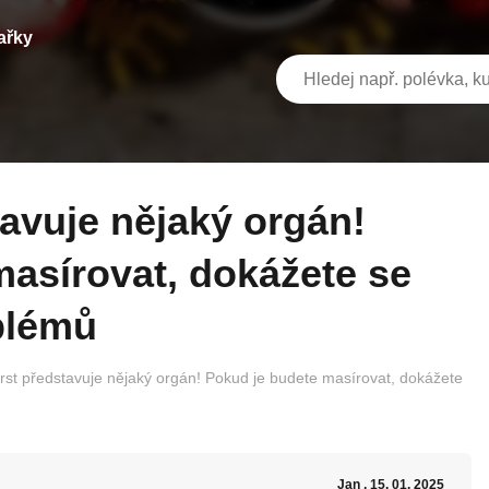
ařky
asírovat, dokážete se
blémů
rst představuje nějaký orgán! Pokud je budete masírovat, dokážete
Jan
, 15. 01. 2025