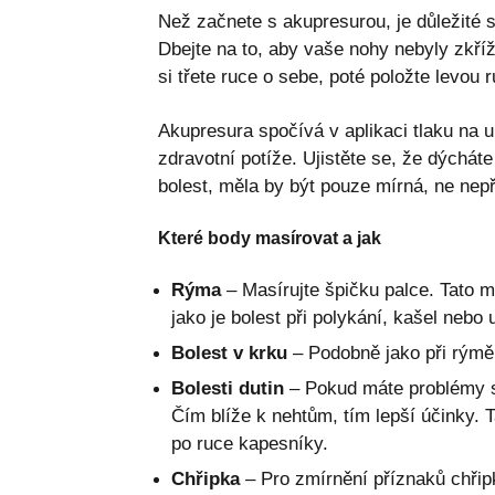
Než začnete s akupresurou, je důležité s
Dbejte na to, aby vaše nohy nebyly zkří
si třete ruce o sebe, poté položte levou
Akupresura spočívá v aplikaci tlaku na u
zdravotní potíže. Ujistěte se, že dýchá
bolest, měla by být pouze mírná, ne nep
Které body masírovat a jak
Rýma
– Masírujte špičku palce. Tato 
jako je bolest při polykání, kašel nebo
Bolest v krku
– Podobně jako při rýmě,
Bolesti dutin
– Pokud máte problémy s 
Čím blíže k nehtům, tím lepší účinky. 
po ruce kapesníky.
Chřipka
– Pro zmírnění příznaků chřipk