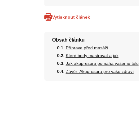
Vytisknout článek
Obsah článku
Příprava před masáží
Které body masírovat a jak
Jak akupresura pomáhá vašemu tělu
Závěr: Akupresura pro vaše zdraví