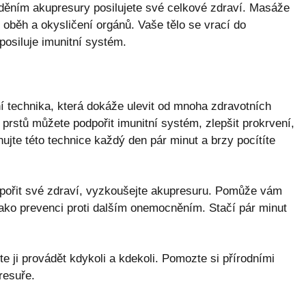
ěním akupresury posilujete své celkové zdraví. Masáže
í oběh a okysličení orgánů. Vaše tělo se vrací do
posiluje imunitní systém.
í technika, která dokáže ulevit od mnoha zdravotních
rstů můžete podpořit imunitní systém, zlepšit prokrvení,
nujte této technice každý den pár minut a brzy pocítíte
dpořit své zdraví, vyzkoušejte akupresuru. Pomůže vám
 jako prevenci proti dalším onemocněním. Stačí pár minut
 ji provádět kdykoli a kdekoli. Pomozte si přírodními
resuře.