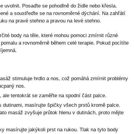
e uvolnit. Posaďte se pohodlně do židle nebo křesla.
žené a soustřeďte se na rovnoměrné dýchání. Na zahřátí
 ruku na pravé stehno a pravou na levé stehno.
rčité body na těle, které mohou pomoci zmírnit různé
te pomalu a rovnoměrně během celé terapie. Pokud pocítíte
říjemná.
masáž stimuluje hrdlo a nos, což pomáhá zmírnit problémy
 ucpaný nos.
 ale tentokrát se zaměřte na spodní část palce.
dutinami, masírujte špičky všech prstů kromě palce.
Tato masáž zvyšuje průtok hlenu v dutinách, proto mějte
y masírujte jakýkoli prst na rukou. Tlak na tyto body