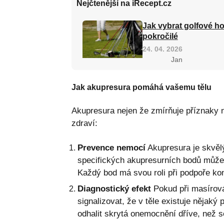
Nejčtenější na iRecept.cz
Jak vybrat golfové ho
pokročilé
24. 04. 2026
Jan
Jak akupresura pomáhá vašemu tělu
Akupresura nejen že zmírňuje příznaky na
zdraví:
Prevence nemocí
Akupresura je skvěl
specifických akupresurních bodů může 
Každý bod má svou roli při podpoře ko
Diagnostický efekt
Pokud při masírován
signalizovat, že v těle existuje nějak
odhalit skrytá onemocnění dříve, než se