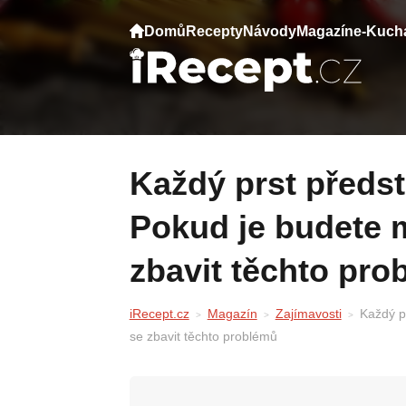
Domů
Recepty
Návody
Magazín
e-Kuch
Každý prst představuje nějaký orgán!
Pokud je budete m
zbavit těchto pro
iRecept.cz
Magazín
Zajímavosti
Každý p
se zbavit těchto problémů