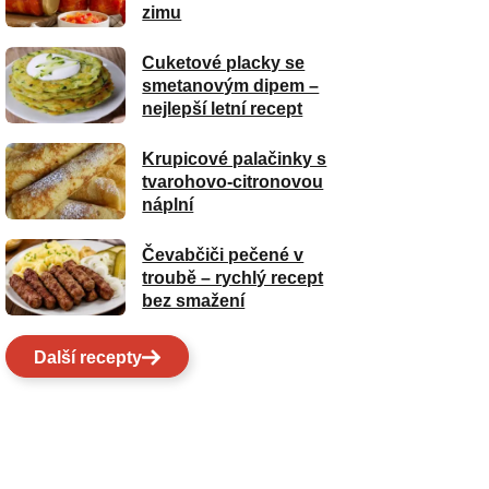
zimu
Cuketové placky se
smetanovým dipem –
nejlepší letní recept
Krupicové palačinky s
tvarohovo-citronovou
náplní
Čevabčiči pečené v
troubě – rychlý recept
bez smažení
Další recepty