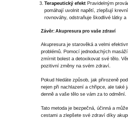
Terapeutický efekt
Pravidelným provád
pomáhají uvolnit napětí, zlepšují krevn
rovnováhy, odstraňuje škodlivé látky a 
Závěr: Akupresura pro vaše zdraví
Akupresura je starověká a velmi efektivn
problémů. Pomocí jednoduchých masáží p
zmírnit bolest a detoxikovat své tělo. Vě
pozitivní změny na svém zdraví.
Pokud hledáte způsob, jak přirozeně po
nejen při nachlazení a chřipce, ale také
denně a vaše tělo se vám za to odmění.
Tato metoda je bezpečná, účinná a můžete
cestami a zlepšete své zdraví díky akup