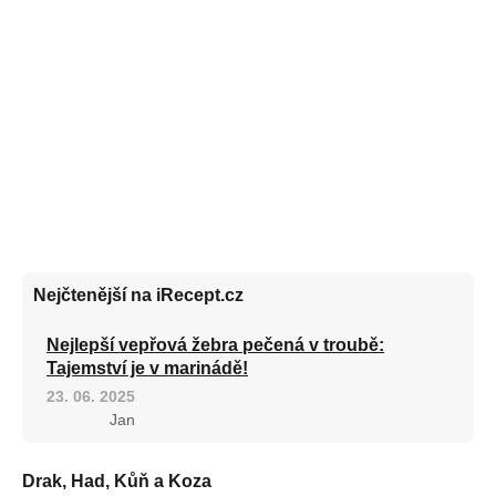
Nejčtenější na iRecept.cz
Nejlepší vepřová žebra pečená v troubě:
Tajemství je v marinádě!
23. 06. 2025
Jan
Drak, Had, Kůň a Koza