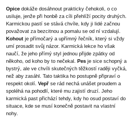
Opice
dokáže dosáhnout prakticky čehokoli, o co
usiluje, jenže při honbě za cíli přehlíží pocity druhých.
Karmickou pastí se stává chvíle, kdy ji lidé začnou
považovat za bezcitnou a pomalu se od ní vzdalují.
Kohout
je přímočarý a upřímný řečník, který si vždy
umí prosadit svůj názor. Karmická lekce ho však
naučí, že jeho přímý styl jednou přijde zpátky od
někoho, od koho by to nečekal.
Pes
je sice schopný a
bystrý, ale ve chvíli skutečných těžkostí raději vyčká,
než aby zasáhl. Tato taktika ho postupně připraví o
respekt okolí.
Vepř
se rád nechá unášet proudem a
spoléhá na pohodlí, které mu zajistí druzí. Jeho
karmická past přichází tehdy, kdy ho osud postaví do
situace, kde se musí konečně postavit na vlastní
nohy.