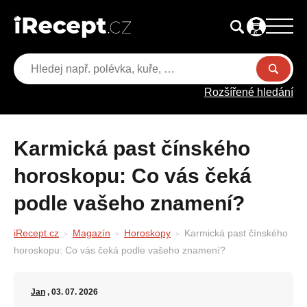
Rozšířené hledání
Karmická past čínského
horoskopu: Co vás čeká
podle vašeho znamení?
iRecept.cz
Magazín
Horoskopy
Karmická past čínského
horoskopu: Co vás čeká podle vašeho znamení?
Jan
, 03. 07. 2026