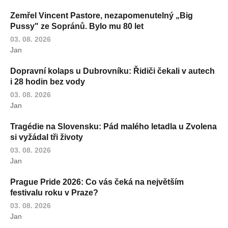
Zemřel Vincent Pastore, nezapomenutelný „Big
Pussy" ze Sopránů. Bylo mu 80 let
03. 08. 2026
Jan
Dopravní kolaps u Dubrovníku: Řidiči čekali v autech
i 28 hodin bez vody
03. 08. 2026
Jan
Tragédie na Slovensku: Pád malého letadla u Zvolena
si vyžádal tři životy
03. 08. 2026
Jan
Prague Pride 2026: Co vás čeká na největším
festivalu roku v Praze?
03. 08. 2026
Jan