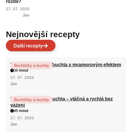
rozdíl?
27. 07. 2026
Jan
Nejnovější recepty
Další recepty
Vláčná olejová litá buchta s mramorovým efektem
Buchtičky a buchty
30 minut
27. 07. 2026
Jan
Hrnková maková buchta – vláčná a rychlá bez
Buchtičky a buchty
vážení
45 minut
27. 07. 2026
Jan