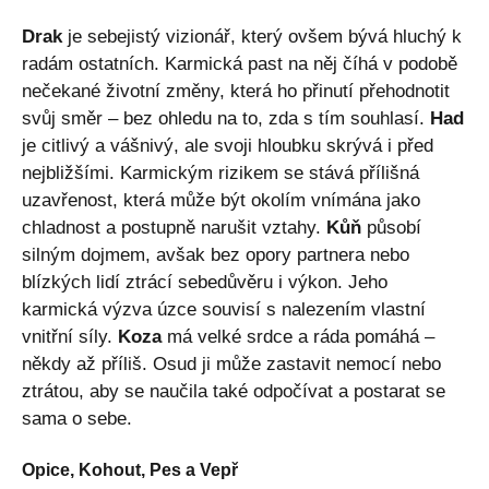
Drak
je sebejistý vizionář, který ovšem bývá hluchý k
radám ostatních. Karmická past na něj číhá v podobě
nečekané životní změny, která ho přinutí přehodnotit
svůj směr – bez ohledu na to, zda s tím souhlasí.
Had
je citlivý a vášnivý, ale svoji hloubku skrývá i před
nejbližšími. Karmickým rizikem se stává přílišná
uzavřenost, která může být okolím vnímána jako
chladnost a postupně narušit vztahy.
Kůň
působí
silným dojmem, avšak bez opory partnera nebo
blízkých lidí ztrácí sebedůvěru i výkon. Jeho
karmická výzva úzce souvisí s nalezením vlastní
vnitřní síly.
Koza
má velké srdce a ráda pomáhá –
někdy až příliš. Osud ji může zastavit nemocí nebo
ztrátou, aby se naučila také odpočívat a postarat se
sama o sebe.
Opice, Kohout, Pes a Vepř