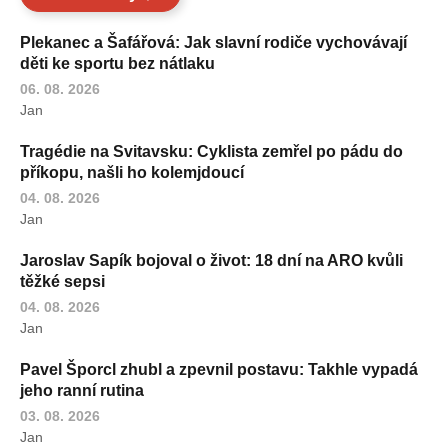
Plekanec a Šafářová: Jak slavní rodiče vychovávají
děti ke sportu bez nátlaku
06. 08. 2026
Jan
Tragédie na Svitavsku: Cyklista zemřel po pádu do
příkopu, našli ho kolemjdoucí
04. 08. 2026
Jan
Jaroslav Sapík bojoval o život: 18 dní na ARO kvůli
těžké sepsi
04. 08. 2026
Jan
Pavel Šporcl zhubl a zpevnil postavu: Takhle vypadá
jeho ranní rutina
03. 08. 2026
Jan