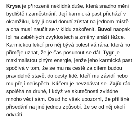
Krysa
je přirozeně neklidná duše, která snadno mění
bydliště i zaměstnání. Její karmická past přichází v
okamžiku, kdy ji osud donutí zůstat na jednom místě –
a ona musí naučit se v klidu zakořenit.
Buvol
naopak
lpí na zaběhlých zvyklostech a změny snáší těžce.
Karmickou lekcí pro něj bývá bolestivá rána, která ho
přiměje uznat, že je čas posunout se dál.
Tygr
je
maximalistou plným energie, jenže jeho karmická past
spočívá v tom, že se mu na cestě za cílem budou
pravidelně stavět do cesty lidé, kteří mu závidí nebo
mu přejí neúspěch. Klíčem je nevzdávat se.
Zajíc
rád
spoléhá na druhé, i když ve skutečnosti zvládne
mnoho věcí sám. Osud ho však upozorní, že přílišné
přisedání na jiné jednou způsobí, že se od něj okolí
odvrátí.