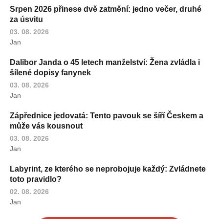
Srpen 2026 přinese dvě zatmění: jedno večer, druhé
za úsvitu
03. 08. 2026
Jan
Dalibor Janda o 45 letech manželství: Žena zvládla i
šílené dopisy fanynek
03. 08. 2026
Jan
Zápřednice jedovatá: Tento pavouk se šíří Českem a
může vás kousnout
03. 08. 2026
Jan
Labyrint, ze kterého se neprobojuje každý: Zvládnete
toto pravidlo?
02. 08. 2026
Jan