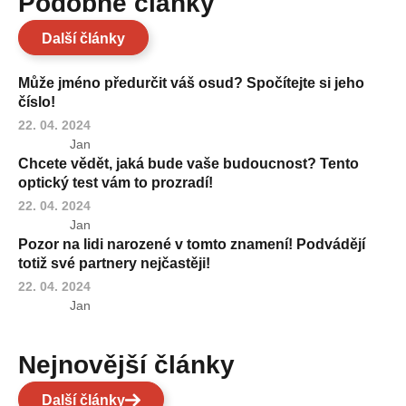
Podobné články
Další články
Může jméno předurčit váš osud? Spočítejte si jeho
číslo!
22. 04. 2024
Jan
Chcete vědět, jaká bude vaše budoucnost? Tento
optický test vám to prozradí!
22. 04. 2024
Jan
Pozor na lidi narozené v tomto znamení! Podvádějí
totiž své partnery nejčastěji!
22. 04. 2024
Jan
Nejnovější články
Další články