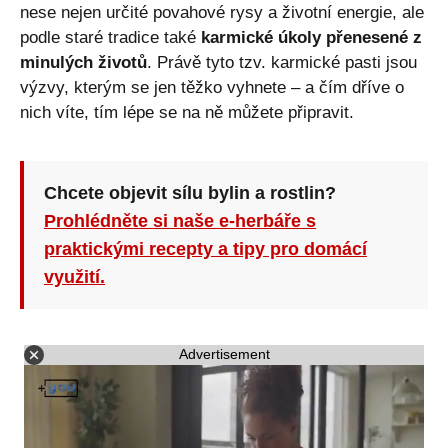
nese nejen určité povahové rysy a životní energie, ale
podle staré tradice také
karmické úkoly přenesené z
minulých životů
. Právě tyto tzv. karmické pasti jsou
výzvy, kterým se jen těžko vyhnete – a čím dříve o
nich víte, tím lépe se na ně můžete připravit.
Chcete objevit sílu bylin a rostlin?
Prohlédněte si naše e-herbáře s
praktickými recepty a tipy pro domácí
využití.
Advertisement