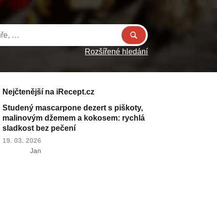
Rozšířené hledání
Nejčtenější na iRecept.cz
Studený mascarpone dezert s piškoty,
malinovým džemem a kokosem: rychlá
sladkost bez pečení
19. 03. 2026
Jan