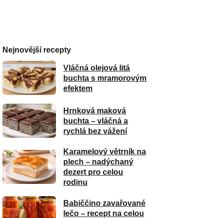
Nejnovější recepty
Vláčná olejová litá
buchta s mramorovým
efektem
Hrnková maková
buchta – vláčná a
rychlá bez vážení
Karamelový větrník na
plech – nadýchaný
dezert pro celou
rodinu
Babiččino zavařované
lečo – recept na celou