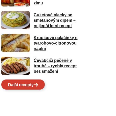
zimu
Cuketové placky se
smetanovým dipem –
nejlepší letní recept
Krupicové palačinky s
tvarohovo-citronovou
náplní
Čevabčiči pečené v
troubě – rychlý recept
bez smažení
Další recepty