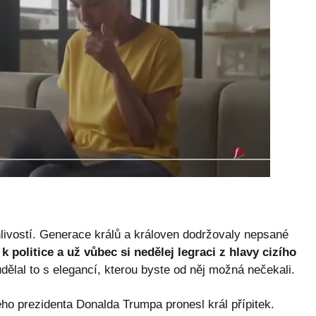
livostí. Generace králů a královen dodržovaly nepsané
k politice a už vůbec si nedělej legraci z hlavy cizího
 udělal to s elegancí, kterou byste od něj možná nečekali.
o prezidenta Donalda Trumpa pronesl král přípitek.