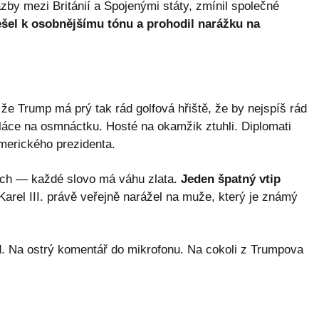
zby mezi Británií a Spojenými státy, zmínil společné
ešel k osobnějšímu tónu a prohodil narážku na
že Trump má prý tak rád golfová hřiště, že by nejspíš rád
áce na osmnáctku. Hosté na okamžik ztuhli. Diplomati
amerického prezidenta.
cích — každé slovo má váhu zlata.
Jeden špatný vtip
Karel III. právě veřejně narážel na muže, který je známý
d. Na ostrý komentář do mikrofonu. Na cokoli z Trumpova