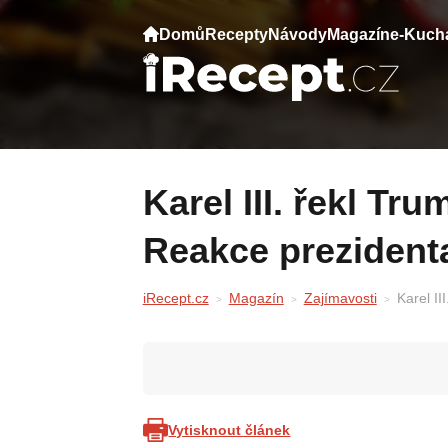
Domů
Recepty
Návody
Magazín
e-Kuch
Karel III. řekl Trumpovi něco před hosty.
Reakce prezidenta
iRecept.cz
Magazín
Zajímavosti
Karel II
Vytisknout článek