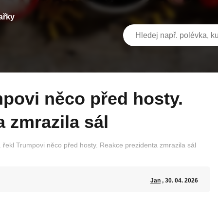
ařky
 zmrazila sál
I. řekl Trumpovi něco před hosty. Reakce prezidenta zmrazila sál
Jan
, 30. 04. 2026