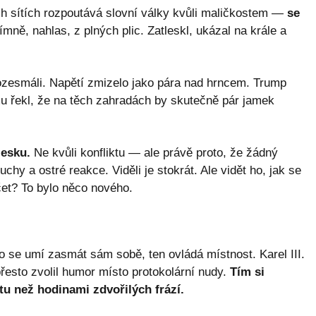
h sítích rozpoutává slovní války kvůli maličkostem —
se
mně, nahlas, z plných plic. Zatleskl, ukázal na krále a
rozesmáli. Napětí zmizelo jako pára nad hrncem. Trump
 mu řekl, že na těch zahradách by skutečně pár jamek
lesku.
Ne kvůli konfliktu — ale právě proto, že žádný
chy a ostré reakce. Viděli je stokrát. Ale vidět ho, jak se
et? To bylo něco nového.
o se umí zasmát sám sobě, ten ovládá místnost. Karel III.
řesto zvolil humor místo protokolární nudy.
Tím si
u než hodinami zdvořilých frází.