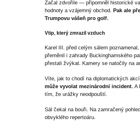
Začal zdvořile — připomněl historické va
hodnoty a vzájemný obchod.
Pak ale př
Trumpovu vášeň pro golf.
Vtip, který zmrazil vzduch
Karel III. před celým sálem poznamenal, 
přeměnil i zahrady Buckinghamského pal
přestali žvýkat. Kamery se natočily na 
Víte, jak to chodí na diplomatických ak
může vyvolat mezinárodní incident.
A 
tím, že urážky neodpouští.
Sál čekal na bouři. Na zamračený pohle
obvyklého repertoáru.