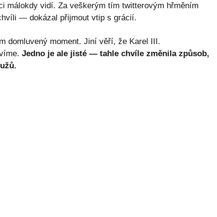
tici málokdy vidí. Za veškerým tím twitterovým hřměním
víli — dokázal přijmout vtip s grácií.
em domluvený moment. Jiní věří, že Karel III.
zvíme.
Jedno je ale jisté — tahle chvíle změnila způsob,
užů.