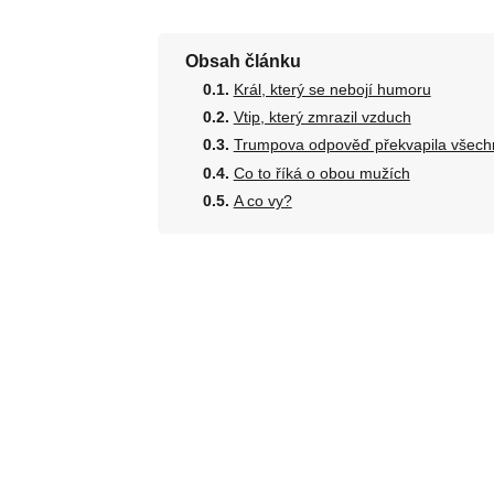
Obsah článku
Král, který se nebojí humoru
Vtip, který zmrazil vzduch
Trumpova odpověď překvapila všech
Co to říká o obou mužích
A co vy?