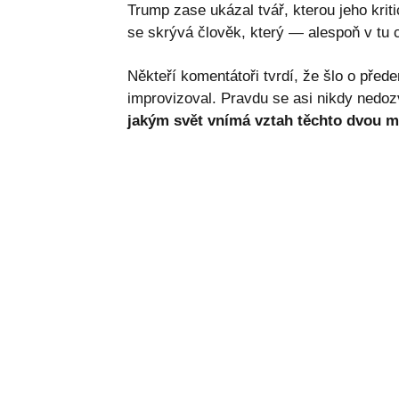
Trump zase ukázal tvář, kterou jeho kri
se skrývá člověk, který — alespoň v tu ch
Někteří komentátoři tvrdí, že šlo o před
improvizoval. Pravdu se asi nikdy nedo
jakým svět vnímá vztah těchto dvou m