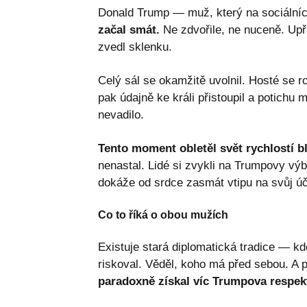
Donald Trump — muž, který na sociálníc
začal smát.
Ne zdvořile, ne nuceně. Upří
zvedl sklenku.
Celý sál se okamžitě uvolnil. Hosté se 
pak údajně ke králi přistoupil a potichu
nevadilo.
Tento moment obletěl svět rychlostí b
nenastal. Lidé si zvykli na Trumpovy výbu
dokáže od srdce zasmát vtipu na svůj úč
Co to říká o obou mužích
Existuje stará diplomatická tradice — kd
riskoval. Věděl, koho má před sebou. A p
paradoxně získal víc Trumpova respekt