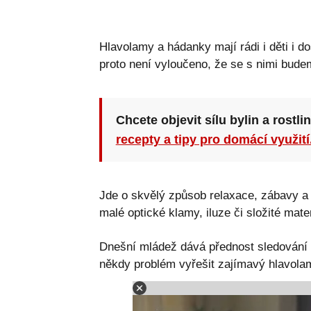
Hlavolamy a hádanky mají rádi i děti i d
proto není vyloučeno, že se s nimi bude
Chcete objevit sílu bylin a rostli
recepty a tipy pro domácí využití
Jde o skvělý způsob relaxace, zábavy a 
malé optické klamy, iluze či složité mat
Dnešní mládež dává přednost sledování d
někdy problém vyřešit zajímavý hlavola