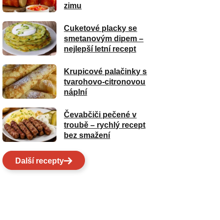
zimu
Cuketové placky se
smetanovým dipem –
nejlepší letní recept
Krupicové palačinky s
tvarohovo-citronovou
náplní
Čevabčiči pečené v
troubě – rychlý recept
bez smažení
Další recepty