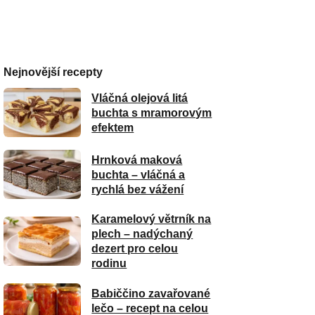
Nejnovější recepty
Vláčná olejová litá
buchta s mramorovým
efektem
Hrnková maková
buchta – vláčná a
rychlá bez vážení
Karamelový větrník na
plech – nadýchaný
dezert pro celou
rodinu
Babiččino zavařované
lečo – recept na celou