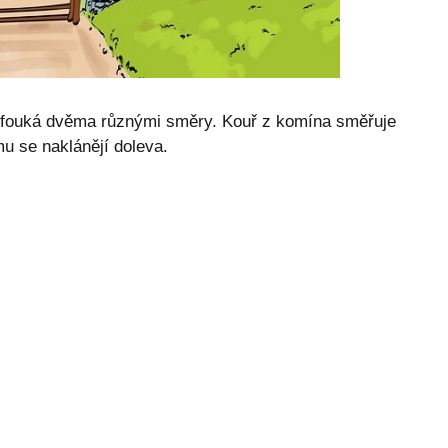
r fouká dvěma různými směry. Kouř z komína směřuje
u se naklánějí doleva.