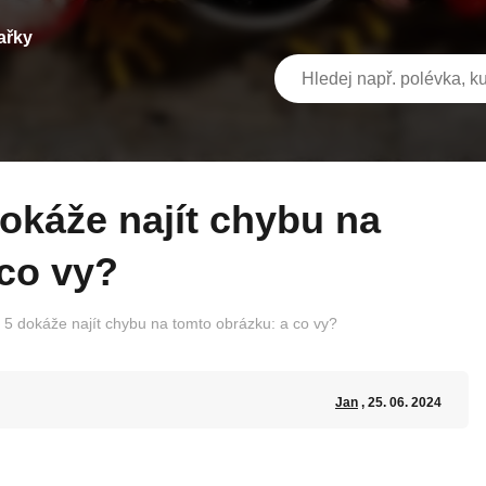
ařky
 co vy?
z 5 dokáže najít chybu na tomto obrázku: a co vy?
Jan
, 25. 06. 2024