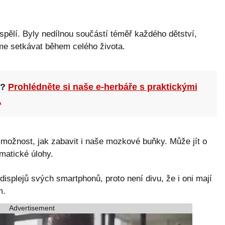
ospělí. Byly nedílnou součástí téměř každého dětství,
me setkávat během celého života.
n?
Prohlédněte si naše e-herbáře s praktickými
.
možnost, jak zabavit i naše mozkové buňky. Může jít o
ematické úlohy.
isplejů svých smartphonů, proto není divu, že i oni mají
m.
Advertisement