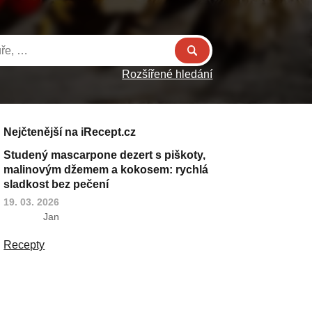
Rozšířené hledání
Nejčtenější na iRecept.cz
Studený mascarpone dezert s piškoty,
malinovým džemem a kokosem: rychlá
sladkost bez pečení
19. 03. 2026
Jan
Recepty