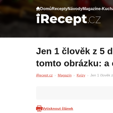
Domů
Recepty
Návody
Magazín
e-Kuch
Jen 1 člověk z 5 dokáže najít chybu na
tomto obrázku: a
iRecept.cz
Magazín
Kvízy
Jen 1 člověk 
Vytisknout článek