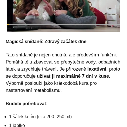
Magická snídaně: Zdravý začátek dne
Tato snídaně je nejen chutná, ale především funkční.
Pomáhá tělu zbavovat se přebytečné vody, odpadních
látek a zrychluje trávení. Je přirozeně
laxativní
, proto
se doporučuje
užívat ji maximálně 7 dní v kuse
.
Výborně poslouží jako krátkodobá kúra pro
nastartování metabolismu.
Budete potřebovat:
1 šálek kefíru (cca 200–250 ml)
1 jablko