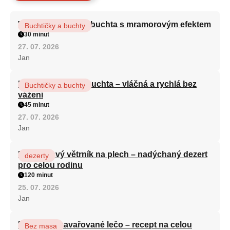
Vláčná olejová litá buchta s mramorovým efektem
Buchtičky a buchty
30 minut
27. 07. 2026
Jan
Hrnková maková buchta – vláčná a rychlá bez
Buchtičky a buchty
vážení
45 minut
27. 07. 2026
Jan
Karamelový větrník na plech – nadýchaný dezert
dezerty
pro celou rodinu
120 minut
25. 07. 2026
Jan
Babiččino zavařované lečo – recept na celou
Bez masa