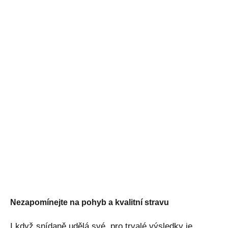
Nezapomínejte na pohyb a kvalitní stravu
I když snídaně udělá své, pro trvalé výsledky je