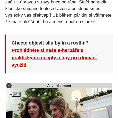
začít s úpravou stravy hned od rána. Stačí nahradit
klasické snídaně touto zdravou a očistnou směsí –
výsledky vás překvapí! Už během pár dní si všimnete,
že máte plošší břicho a menší chuť na sladké.
Chcete objevit sílu bylin a rostlin?
Prohlédněte si naše e-herbáře s
praktickými recepty a tipy pro domácí
využití.
Advertisement