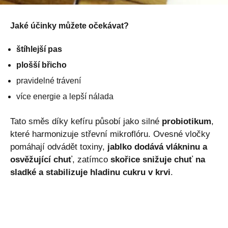
Jaké účinky můžete očekávat?
štíhlejší pas
plošší břicho
pravidelné trávení
více energie a lepší nálada
Tato směs díky kefíru působí jako silné
probiotikum
,
které harmonizuje střevní mikroflóru. Ovesné vločky
pomáhají odvádět toxiny,
jablko dodává vlákninu a
osvěžující chuť
, zatímco
skořice snižuje chuť na
sladké a stabilizuje hladinu cukru v krvi
.