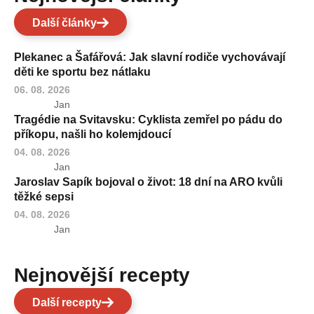
Další články
Plekanec a Šafářová: Jak slavní rodiče vychovávají
děti ke sportu bez nátlaku
06. 08. 2026
Jan
Tragédie na Svitavsku: Cyklista zemřel po pádu do
příkopu, našli ho kolemjdoucí
04. 08. 2026
Jan
Jaroslav Sapík bojoval o život: 18 dní na ARO kvůli
těžké sepsi
04. 08. 2026
Jan
Nejnovější recepty
Další recepty