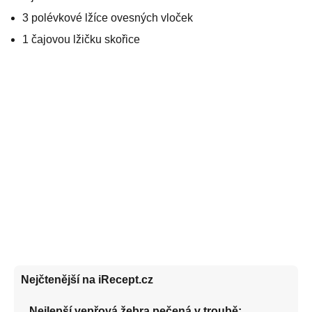
3 polévkové lžíce ovesných vloček
1 čajovou lžičku skořice
Nejčtenější na iRecept.cz
Nejlepší vepřová žebra pečená v troubě: