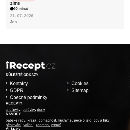
zimu
90 minut
21. 07. 2026
Jan
DŮLEŽITÉ ODKAZY
Kontakty
Cookies
GDPR
Sitemap
Obecné podmínky
RECEPTY
chuťovky
polévky
dorty
NÁVODY
babské rady
krása
domácnost
kuchyně
péče o tělo
tipy a triky
pěstování
vaření
zahrada
zdraví
ČLÁNKY