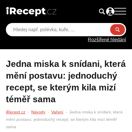
Rozšířené hledání
Jedna miska k snídani, která
mění postavu: jednoduchý
recept, se kterým kila mizí
téměř sama
iRecept.cz
Návody
Vaření
Jedna miska k snídani, která
mění postavu: jednoduchý recept, se kterým kila mizí téměř
sama