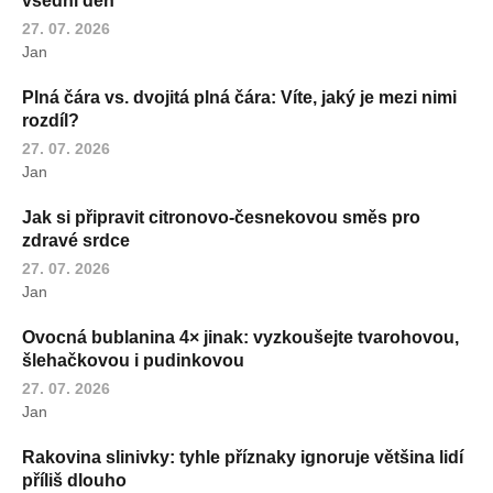
všední den
27. 07. 2026
Jan
Plná čára vs. dvojitá plná čára: Víte, jaký je mezi nimi
rozdíl?
27. 07. 2026
Jan
Jak si připravit citronovo-česnekovou směs pro
zdravé srdce
27. 07. 2026
Jan
Ovocná bublanina 4× jinak: vyzkoušejte tvarohovou,
šlehačkovou i pudinkovou
27. 07. 2026
Jan
Rakovina slinivky: tyhle příznaky ignoruje většina lidí
příliš dlouho