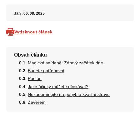
Jan
, 06. 08. 2025
Vytisknout článek
Obsah článku
Magická snídaně: Zdravý začátek dne
Budete potřebovat
Postup
Jaké účinky můžete očekávat?
Nezapomínejte na pohyb a kvalitní stravu
Závěrem