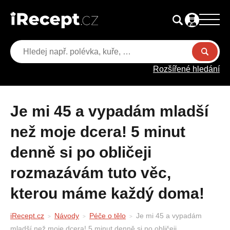
Rozšířené hledání
Je mi 45 a vypadám mladší
než moje dcera! 5 minut
denně si po obličeji
rozmazávám tuto věc,
kterou máme každý doma!
iRecept.cz
Návody
Péče o tělo
Je mi 45 a vypadám
mladší než moje dcera! 5 minut denně si po obličeji