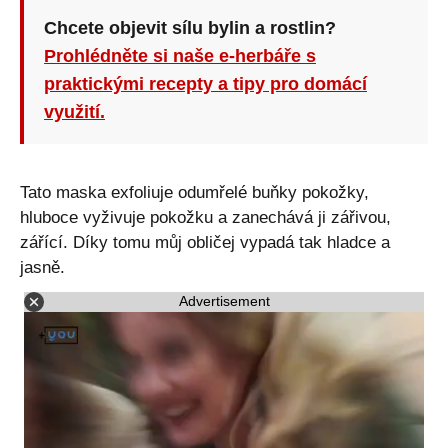
Chcete objevit sílu bylin a rostlin?
Prohlédněte si naše e-herbáře s
praktickými recepty a tipy pro domácí
využití.
Tato maska ​​exfoliuje odumřelé buňky pokožky,
hluboce vyživuje pokožku a zanechává ji zářivou,
zářící. Díky tomu můj obličej vypadá tak hladce a
jasně.
Advertisement