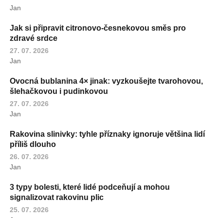
Jan
Jak si připravit citronovo-česnekovou směs pro
zdravé srdce
27. 07. 2026
Jan
Ovocná bublanina 4× jinak: vyzkoušejte tvarohovou,
šlehačkovou i pudinkovou
27. 07. 2026
Jan
Rakovina slinivky: tyhle příznaky ignoruje většina lidí
příliš dlouho
26. 07. 2026
Jan
3 typy bolesti, které lidé podceňují a mohou
signalizovat rakovinu plic
25. 07. 2026