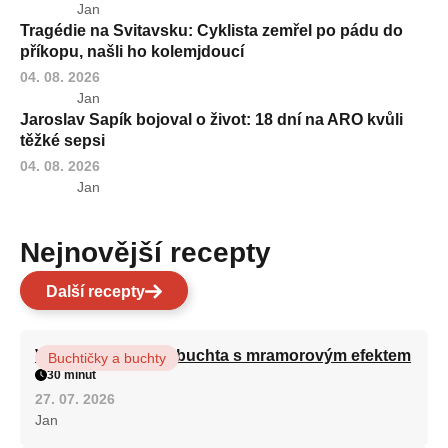
Jan
Tragédie na Svitavsku: Cyklista zemřel po pádu do
příkopu, našli ho kolemjdoucí
04. 08. 2026
Jan
Jaroslav Sapík bojoval o život: 18 dní na ARO kvůli
těžké sepsi
04. 08. 2026
Jan
Nejnovější recepty
Další recepty
Vláčná olejová litá buchta s mramorovým efektem
Buchtičky a buchty
30 minut
27. 07. 2026
Jan