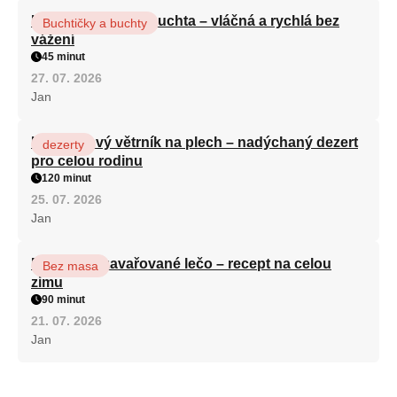
Hrnková maková buchta – vláčná a rychlá bez
Buchtičky a buchty
vážení
45 minut
27. 07. 2026
Jan
Karamelový větrník na plech – nadýchaný dezert
dezerty
pro celou rodinu
120 minut
25. 07. 2026
Jan
Babiččino zavařované lečo – recept na celou
Bez masa
zimu
90 minut
21. 07. 2026
Jan