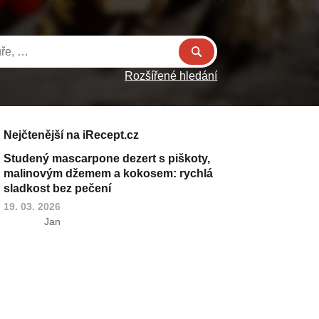
Rozšířené hledání
Nejčtenější na iRecept.cz
Studený mascarpone dezert s piškoty,
malinovým džemem a kokosem: rychlá
sladkost bez pečení
19. 03. 2026
Jan