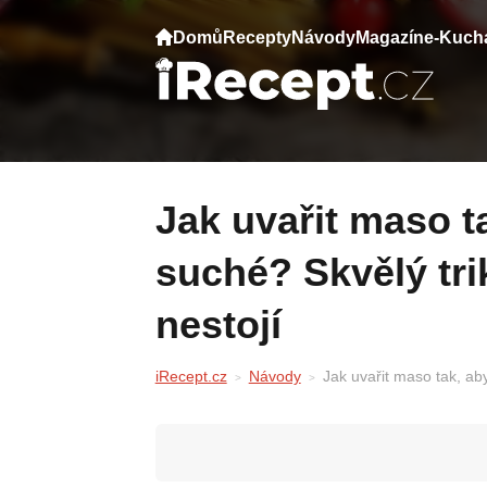
Domů
Recepty
Návody
Magazín
e-Kuch
Jak uvařit maso tak, aby nebylo tvrdé a
suché? Skvělý trik
nestojí
iRecept.cz
Návody
Jak uvařit maso tak, aby