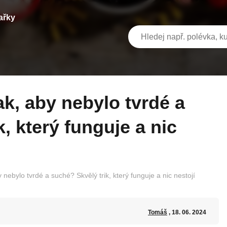
ařky
, který funguje a nic
 nebylo tvrdé a suché? Skvělý trik, který funguje a nic nestojí
Tomáš
, 18. 06. 2024