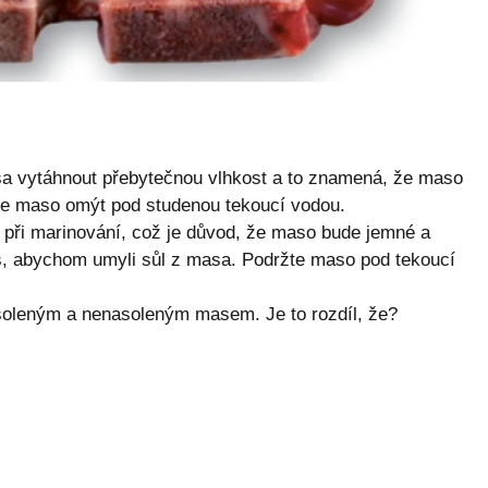
a vytáhnout přebytečnou vlhkost a to znamená, že maso
me maso omýt pod studenou tekoucí vodou.
 při marinování, což je důvod, že maso bude jemné a
as, abychom umyli sůl z masa. Podržte maso pod tekoucí
soleným a nenasoleným masem. Je to rozdíl, že?