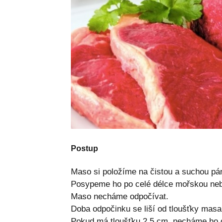
Postup
Maso si položíme na čistou a suchou pá
Posypeme ho po celé délce mořskou nebo
Maso necháme odpočívat.
Doba odpočinku se liší od tloušťky masa
Pokud má tloušťku 2,5 cm, necháme ho 