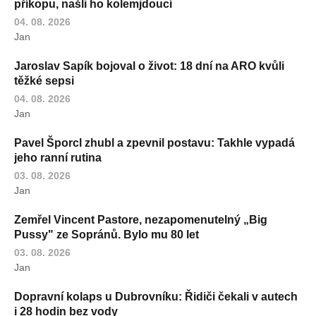
příkopu, našli ho kolemjdoucí
04. 08. 2026
Jan
Jaroslav Sapík bojoval o život: 18 dní na ARO kvůli
těžké sepsi
04. 08. 2026
Jan
Pavel Šporcl zhubl a zpevnil postavu: Takhle vypadá
jeho ranní rutina
03. 08. 2026
Jan
Zemřel Vincent Pastore, nezapomenutelný „Big
Pussy" ze Sopránů. Bylo mu 80 let
03. 08. 2026
Jan
Dopravní kolaps u Dubrovníku: Řidiči čekali v autech
i 28 hodin bez vody