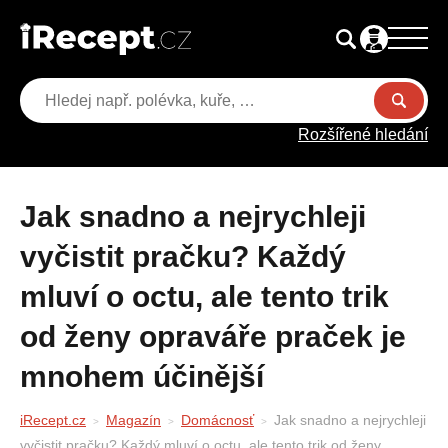
Rozšířené hledání
Jak snadno a nejrychleji
vyčistit pračku? Každý
mluví o octu, ale tento trik
od ženy opraváře praček je
mnohem účinější
iRecept.cz
Magazín
Domácnosť
Jak snadno a nejrychleji
vyčistit pračku? Každý mluví o octu, ale tento trik od ženy