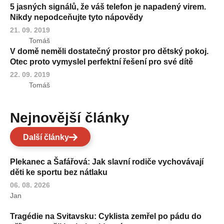
5 jasných signálů, že váš telefon je napadený virem.
Nikdy nepodceňujte tyto nápovědy
21. 09. 2019
Tomáš
V domě neměli dostatečný prostor pro dětský pokoj.
Otec proto vymyslel perfektní řešení pro své dítě
22. 09. 2019
Tomáš
Nejnovější články
Další články
Plekanec a Šafářová: Jak slavní rodiče vychovávají
děti ke sportu bez nátlaku
06. 08. 2026
Jan
Tragédie na Svitavsku: Cyklista zemřel po pádu do