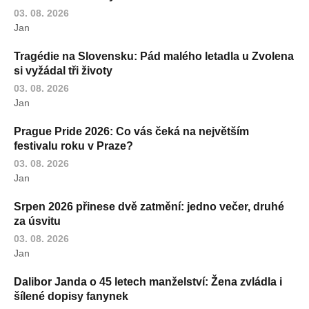
03. 08. 2026
Jan
Tragédie na Slovensku: Pád malého letadla u Zvolena
si vyžádal tři životy
03. 08. 2026
Jan
Prague Pride 2026: Co vás čeká na největším
festivalu roku v Praze?
03. 08. 2026
Jan
Srpen 2026 přinese dvě zatmění: jedno večer, druhé
za úsvitu
03. 08. 2026
Jan
Dalibor Janda o 45 letech manželství: Žena zvládla i
šílené dopisy fanynek