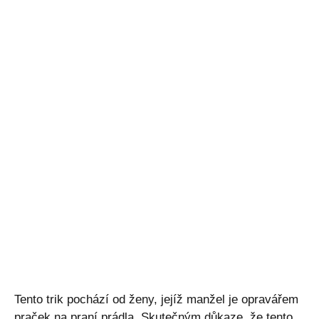
Tento trik pochází od ženy, jejíž manžel je opravářem
praček na praní prádla. Skutečným důkaze, že tento