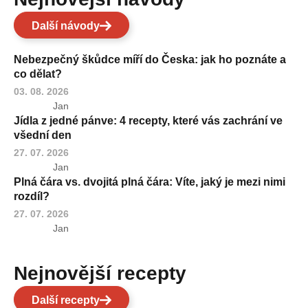
Další návody
Nebezpečný škůdce míří do Česka: jak ho poznáte a
co dělat?
03. 08. 2026
Jan
Jídla z jedné pánve: 4 recepty, které vás zachrání ve
všední den
27. 07. 2026
Jan
Plná čára vs. dvojitá plná čára: Víte, jaký je mezi nimi
rozdíl?
27. 07. 2026
Jan
Nejnovější recepty
Další recepty