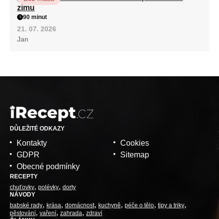
zimu
90 minut
21. 07. 2026
Jan
DŮLEŽITÉ ODKAZY
Kontakty
Cookies
GDPR
Sitemap
Obecné podmínky
RECEPTY
chuťovky
polévky
dorty
NÁVODY
babské rady
krása
domácnost
kuchyně
péče o tělo
tipy a triky
pěstování
vaření
zahrada
zdraví