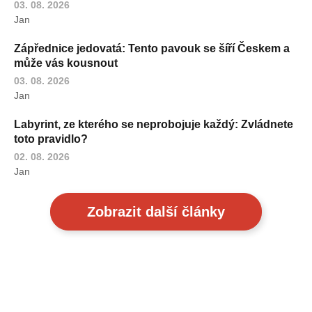
03. 08. 2026
Jan
Zápřednice jedovatá: Tento pavouk se šíří Českem a
může vás kousnout
03. 08. 2026
Jan
Labyrint, ze kterého se neprobojuje každý: Zvládnete
toto pravidlo?
02. 08. 2026
Jan
Zobrazit další články