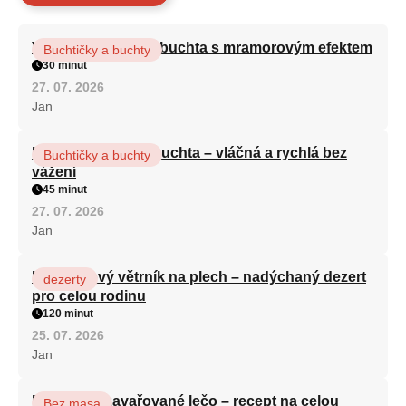
Vláčná olejová litá buchta s mramorovým efektem
Buchtičky a buchty
30 minut
27. 07. 2026
Jan
Hrnková maková buchta – vláčná a rychlá bez
Buchtičky a buchty
vážení
45 minut
27. 07. 2026
Jan
Karamelový větrník na plech – nadýchaný dezert
dezerty
pro celou rodinu
120 minut
25. 07. 2026
Jan
Babiččino zavařované lečo – recept na celou
Bez masa