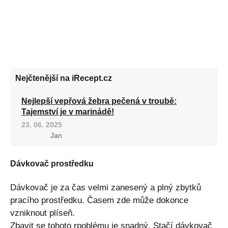
Nejčtenější na iRecept.cz
Nejlepší vepřová žebra pečená v troubě:
Tajemství je v marinádě!
23. 06. 2025
Jan
Dávkovač prostředku
Dávkovač je za čas velmi zanesený a plný zbytků
pracího prostředku. Časem zde může dokonce
vzniknout plíseň.
Zbavit se tohoto rpoblému je snadný. Stačí dávkovač