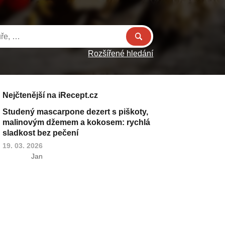
Rozšířené hledání
Nejčtenější na iRecept.cz
Studený mascarpone dezert s piškoty,
malinovým džemem a kokosem: rychlá
sladkost bez pečení
19. 03. 2026
Jan