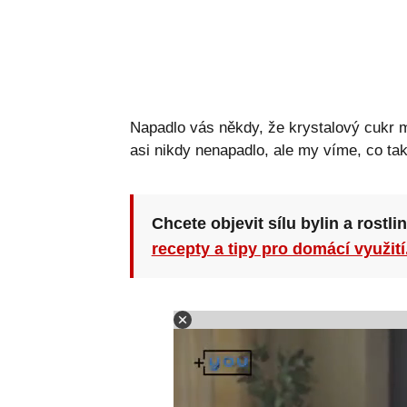
Napadlo vás někdy, že krystalový cukr m
asi nikdy nenapadlo, ale my víme, co ta
Chcete objevit sílu bylin a rostli
recepty a tipy pro domácí využití