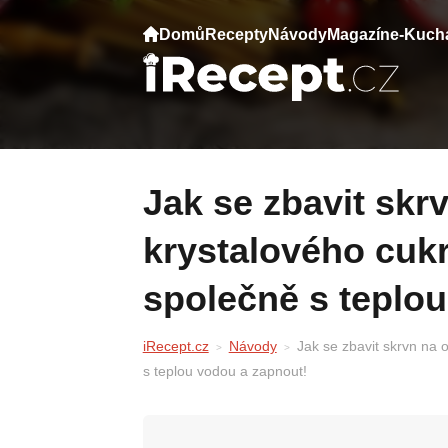
Domů
Recepty
Návody
Magazín
e-Kuch
Jak se zbavit skrvn na oblečení pomocí
krystalového cukr
společně s teplo
iRecept.cz
Návody
Jak se zbavit skrvn na 
s teplou vodou a zapnout!