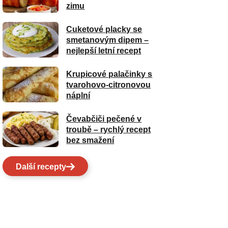
zimu
Cuketové placky se
smetanovým dipem –
nejlepší letní recept
Krupicové palačinky s
tvarohovo-citronovou
náplní
Čevabčiči pečené v
troubě – rychlý recept
bez smažení
Další recepty