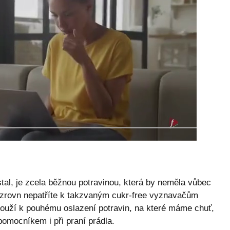
stal, je zcela běžnou potravinou, která by neměla vůbec
zrovn nepatříte k takzvaným cukr-free vyznavačům
slouží k pouhému oslazení potravin, na které máme chuť,
mocníkem i při praní prádla.