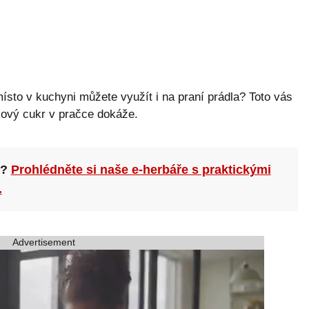
ísto v kuchyni můžete využít i na praní prádla? Toto vás
kový cukr v pračce dokáže.
n?
Prohlédněte si naše e-herbáře s praktickými
.
Advertisement