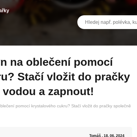
ařky
u? Stačí vložit do pračky
u vodou a zapnout!
oblečení pomocí krystalového cukru? Stačí vložit do pračky společně
Tomáš
, 18. 06. 2024