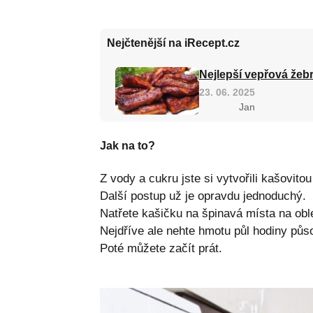
Nejčtenější na iRecept.cz
Nejlepší vepřová žebr
23. 06. 2025
Jan
Jak na to?
Z vody a cukru jste si vytvořili kašovito
Další postup už je opravdu jednoduchý.
Natřete kašičku na špinavá místa na oble
Nejdříve ale nehte hmotu půl hodiny půso
Poté můžete začít prát.