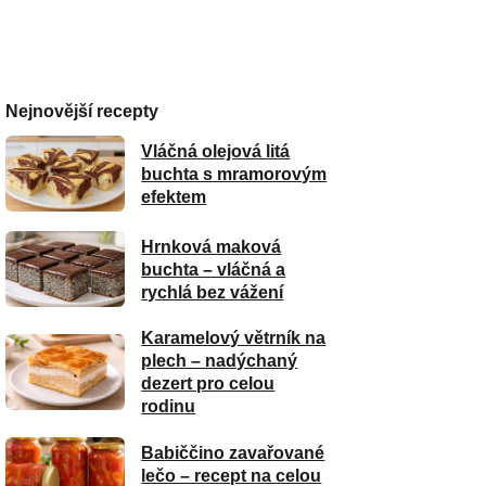
Nejnovější recepty
Vláčná olejová litá
buchta s mramorovým
efektem
Hrnková maková
buchta – vláčná a
rychlá bez vážení
Karamelový větrník na
plech – nadýchaný
dezert pro celou
rodinu
Babiččino zavařované
lečo – recept na celou