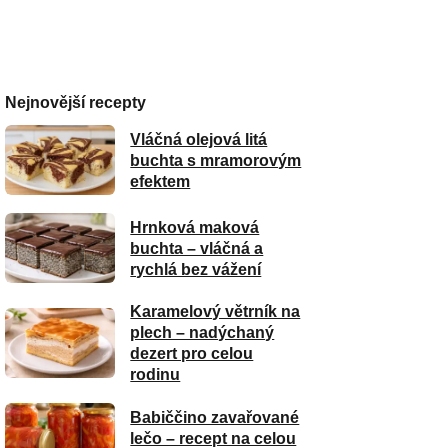
Nejnovější recepty
Vláčná olejová litá
buchta s mramorovým
efektem
Hrnková maková
buchta – vláčná a
rychlá bez vážení
Karamelový větrník na
plech – nadýchaný
dezert pro celou
rodinu
Babiččino zavařované
lečo – recept na celou