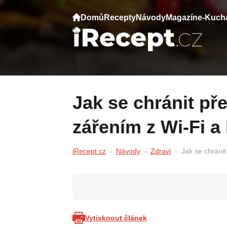
Domů
Recepty
Návody
Magazín
e-Kuch
Jak se chránit před elektromagnetickým
zářením z Wi-Fi a
iRecept.cz
Návody
Zdraví
Jak se chráni
Vytisknout článek