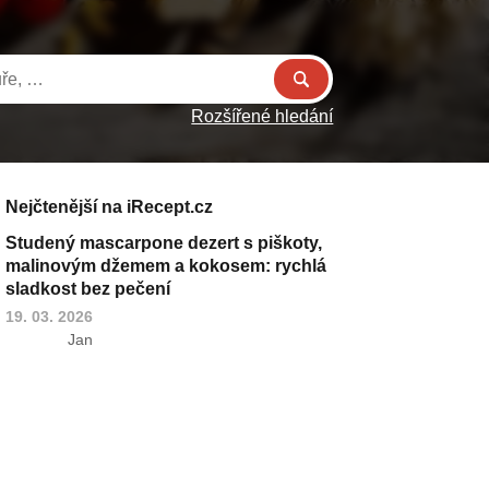
Rozšířené hledání
Nejčtenější na iRecept.cz
Studený mascarpone dezert s piškoty,
malinovým džemem a kokosem: rychlá
sladkost bez pečení
19. 03. 2026
Jan