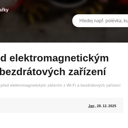
ařky
 bezdrátových zařízení
t před elektromagnetickým zářením z Wi-Fi a bezdrátových zařízení
Jan
, 28. 12. 2025