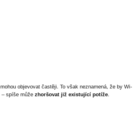
vy mohou objevovat častěji. To však neznamená, že by Wi-
í – spíše může
zhoršovat již existující potíže
.