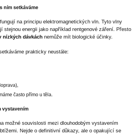
e s ním setkáváme
 fungují na principu elektromagnetických vln. Tyto vlny
í stejnou energii jako například rentgenové záření. Přesto
v nízkých dávkách
nemůže mít biologické účinky.
setkáváme prakticky neustále:
doprava),
 máme často přímo u těla.
m vystavením
 na možné souvislosti mezi dlouhodobým vystavením
tížemi. Nejde o definitivní důkazy, ale o opakující se