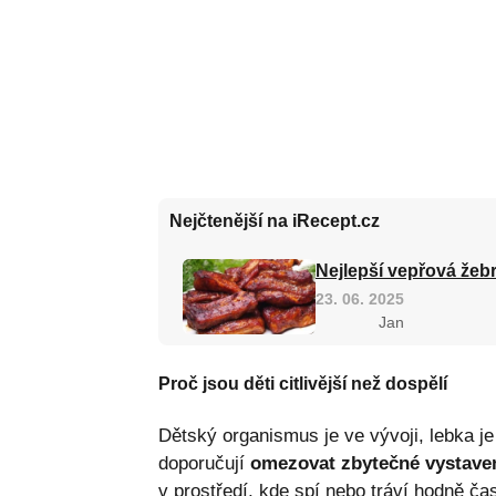
Nejčtenější na iRecept.cz
Nejlepší vepřová žebr
23. 06. 2025
Jan
Proč jsou děti citlivější než dospělí
Dětský organismus je ve vývoji, lebka je 
doporučují
omezovat zbytečné vystaven
v prostředí, kde spí nebo tráví hodně ča