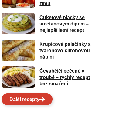
zimu
Cuketové placky se
smetanovým dipem –
nejlepší letní recept
Krupicové palačinky s
tvarohovo-citronovou
náplní
Čevabčiči pečené v
troubě – rychlý recept
bez smažení
Další recepty