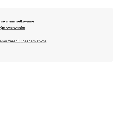
e se s ním setkáváme
bým vystavením
ckému záření v běžném životě