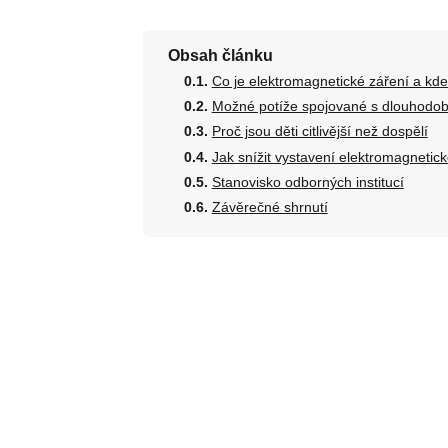
Obsah článku
Co je elektromagnetické záření a kd
Možné potíže spojované s dlouhodo
Proč jsou děti citlivější než dospělí
Jak snížit vystavení elektromagneti
Stanovisko odborných institucí
Závěrečné shrnutí