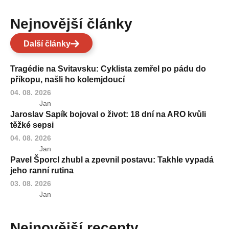
Nejnovější články
Další články
Tragédie na Svitavsku: Cyklista zemřel po pádu do
příkopu, našli ho kolemjdoucí
04. 08. 2026
Jan
Jaroslav Sapík bojoval o život: 18 dní na ARO kvůli
těžké sepsi
04. 08. 2026
Jan
Pavel Šporcl zhubl a zpevnil postavu: Takhle vypadá
jeho ranní rutina
03. 08. 2026
Jan
Nejnovější recepty