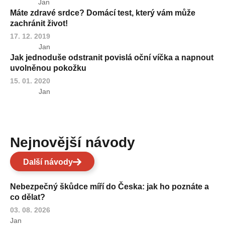
Jan
Máte zdravé srdce? Domácí test, který vám může
zachránit život!
17. 12. 2019
Jan
Jak jednoduše odstranit povislá oční víčka a napnout
uvolněnou pokožku
15. 01. 2020
Jan
Nejnovější návody
Další návody
Nebezpečný škůdce míří do Česka: jak ho poznáte a
co dělat?
03. 08. 2026
Jan