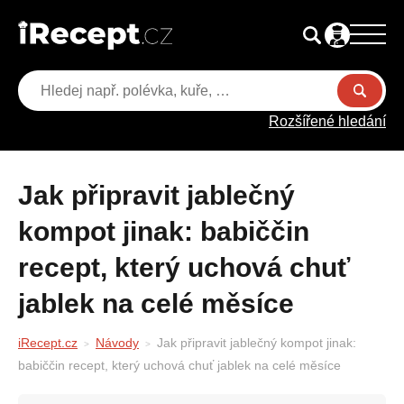
Rozšířené hledání
Jak připravit jablečný
kompot jinak: babiččin
recept, který uchová chuť
jablek na celé měsíce
iRecept.cz
Návody
Jak připravit jablečný kompot jinak:
babiččin recept, který uchová chuť jablek na celé měsíce