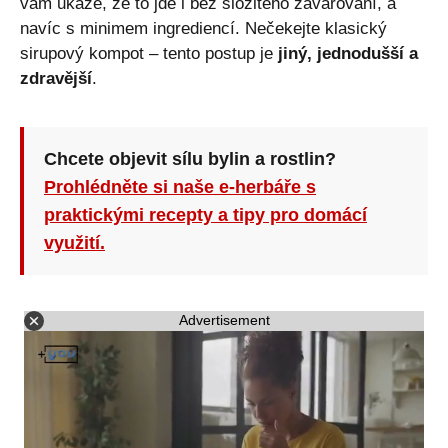
vám ukáže, že to jde i bez složitého zavařování, a
navíc s minimem ingrediencí. Nečekejte klasický
sirupový kompot – tento postup je
jiný, jednodušší a
zdravější
.
Chcete objevit sílu bylin a rostlin?
Prohlédněte si naše e-herbáře s
praktickými recepty a tipy pro domácí
využití.
Advertisement