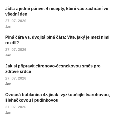
Jídla z jedné pánve: 4 recepty, které vás zachrání ve
všední den
27. 07. 2026
Jan
Plná čára vs. dvojitá plná čára: Víte, jaký je mezi nimi
rozdíl?
27. 07. 2026
Jan
Jak si připravit citronovo-česnekovou směs pro
zdravé srdce
27. 07. 2026
Jan
Ovocná bublanina 4× jinak: vyzkoušejte tvarohovou,
šlehačkovou i pudinkovou
27. 07. 2026
Jan