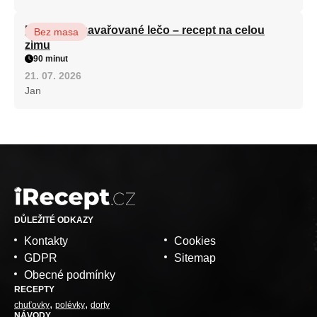
Babiččino zavařované lečo – recept na celou
Bez masa
zimu
90 minut
21. 07. 2026
Jan
DŮLEŽITÉ ODKAZY
Kontakty
Cookies
GDPR
Sitemap
Obecné podmínky
RECEPTY
chuťovky
polévky
dorty
NÁVODY