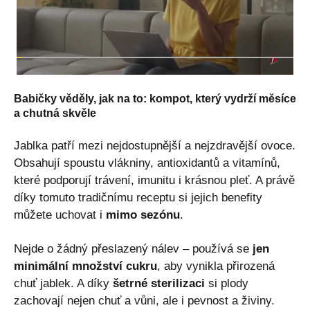
Babičky věděly, jak na to: kompot, který vydrží měsíce
a chutná skvěle
Jablka patří mezi nejdostupnější a nejzdravější ovoce.
Obsahují spoustu vlákniny, antioxidantů a vitamínů,
které podporují trávení, imunitu i krásnou pleť. A právě
díky tomuto tradičnímu receptu si jejich benefity
můžete uchovat i
mimo sezónu
.
Nejde o žádný přeslazený nálev – používá se
jen
minimální množství cukru
, aby vynikla přirozená
chuť jablek. A díky
šetrné sterilizaci
si plody
zachovají nejen chuť a vůni, ale i pevnost a živiny.