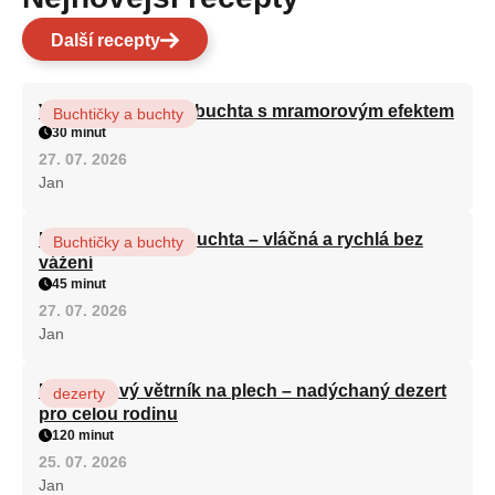
Další recepty
Vláčná olejová litá buchta s mramorovým efektem
Buchtičky a buchty
30 minut
27. 07. 2026
Jan
Hrnková maková buchta – vláčná a rychlá bez
Buchtičky a buchty
vážení
45 minut
27. 07. 2026
Jan
Karamelový větrník na plech – nadýchaný dezert
dezerty
pro celou rodinu
120 minut
25. 07. 2026
Jan