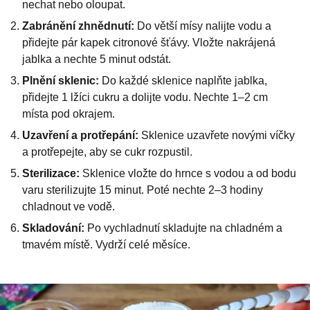
nechat nebo oloupat.
Zabránění zhnědnutí:
Do větší mísy nalijte vodu a
přidejte pár kapek citronové šťávy. Vložte nakrájená
jablka a nechte 5 minut odstát.
Plnění sklenic:
Do každé sklenice naplňte jablka,
přidejte 1 lžíci cukru a dolijte vodu. Nechte 1–2 cm
místa pod okrajem.
Uzavření a protřepání:
Sklenice uzavřete novými víčky
a protřepejte, aby se cukr rozpustil.
Sterilizace:
Sklenice vložte do hrnce s vodou a od bodu
varu sterilizujte 15 minut. Poté nechte 2–3 hodiny
chladnout ve vodě.
Skladování:
Po vychladnutí skladujte na chladném a
tmavém místě. Vydrží celé měsíce.