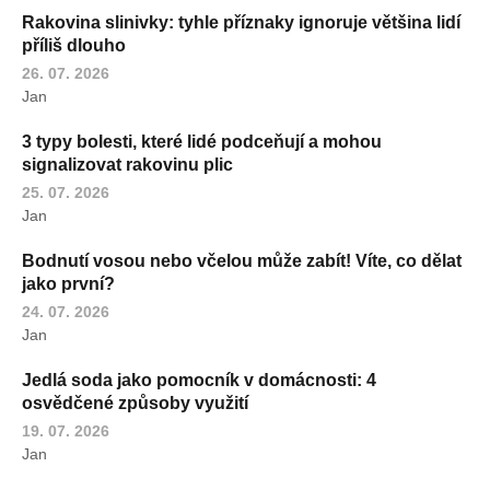
Rakovina slinivky: tyhle příznaky ignoruje většina lidí
příliš dlouho
26. 07. 2026
Jan
3 typy bolesti, které lidé podceňují a mohou
signalizovat rakovinu plic
25. 07. 2026
Jan
Bodnutí vosou nebo včelou může zabít! Víte, co dělat
jako první?
24. 07. 2026
Jan
Jedlá soda jako pomocník v domácnosti: 4
osvědčené způsoby využití
19. 07. 2026
Jan