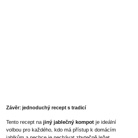
Závěr: jednoduchý recept s tradicí
Tento recept na
jiný jablečný kompot
je ideální
volbou pro každého, kdo má přístup k domácím
jablkům a nechce je nechávat zbytečně ležet.