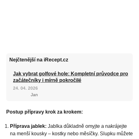
Nejčtenější na iRecept.cz
Jak vybrat golfové hole: Kompletní průvodce pro
začátečníky i mírně pokročilé
24. 04. 2026
Jan
Postup přípravy krok za krokem:
Příprava jablek:
Jablka důkladně omyjte a nakrájejte
na menší kousky – kostky nebo měsíčky. Slupku můžete