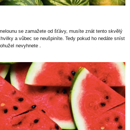
 melounu se zamažete od šťávy, musíte znát tento skvělý
chvilky a vůbec se neušpiníte. Tedy pokud ho nedáte sníst
bohužel nevyhnete .