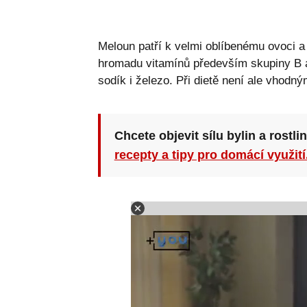
Meloun patří k velmi oblíbenému ovoci a
hromadu vitamínů především skupiny B a d
sodík i železo. Při dietě není ale vhodn
Chcete objevit sílu bylin a rostli
recepty a tipy pro domácí využití