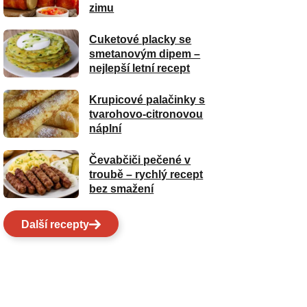
zimu
Cuketové placky se
smetanovým dipem –
nejlepší letní recept
Krupicové palačinky s
tvarohovo-citronovou
náplní
Čevabčiči pečené v
troubě – rychlý recept
bez smažení
Další recepty