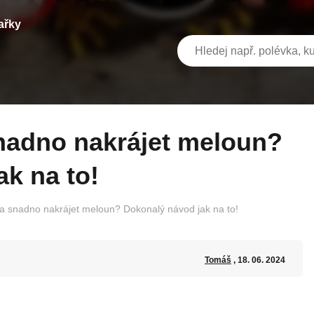
ařky
k na to!
a snadno nakrájet meloun? Dokonalý návod jak na to!
Tomáš
, 18. 06. 2024