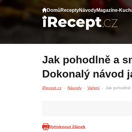
Domů
Recepty
Návody
Magazín
e-Kuch
Jak pohodlně a snadno nakrájet meloun?
Dokonalý návod ja
iRecept.cz
Návody
Vaření
Jak pohodlně 
Vytisknout článek