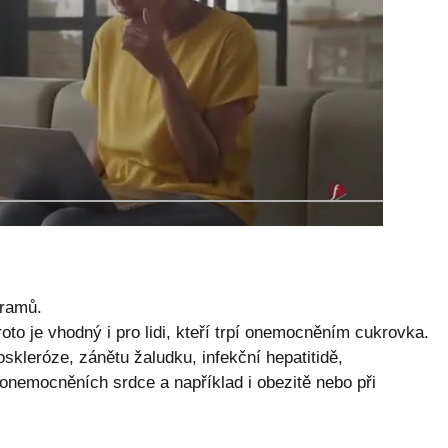
gramů.
oto je vhodný i pro lidi, kteří trpí onemocněním cukrovka.
roskleróze, zánětu žaludku, infekční hepatitidě,
 onemocněních srdce a například i obezitě nebo při