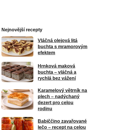
Nejnovější recepty
Vláčná olejová litá
buchta s mramorovým
efektem
Hrnková maková
buchta – vláčná a
rychlá bez vážení
Karamelový větrník na
plech – nadýchaný
dezert pro celou
rodinu
Babiččino zavařované
lečo – recept na celou