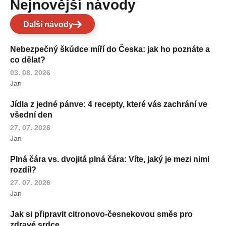
Nejnovější návody
Další návody
Nebezpečný škůdce míří do Česka: jak ho poznáte a
co dělat?
03. 08. 2026
Jan
Jídla z jedné pánve: 4 recepty, které vás zachrání ve
všední den
27. 07. 2026
Jan
Plná čára vs. dvojitá plná čára: Víte, jaký je mezi nimi
rozdíl?
27. 07. 2026
Jan
Jak si připravit citronovo-česnekovou směs pro
zdravé srdce