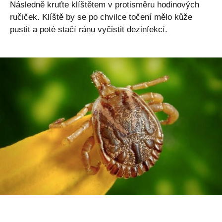
Následně kruťte klíštětem v protisměru hodinových
ručiček. Klíště by se po chvilce točení mělo kůže
pustit a poté stačí ránu vyčistit dezinfekcí.