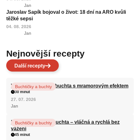
Jan
Jaroslav Sapík bojoval o život: 18 dní na ARO kvůli
těžké sepsi
04. 08. 2026
Jan
Nejnovější recepty
Další recepty
Vláčná olejová litá buchta s mramorovým efektem
Buchtičky a buchty
30 minut
27. 07. 2026
Jan
Hrnková maková buchta – vláčná a rychlá bez
Buchtičky a buchty
vážení
45 minut