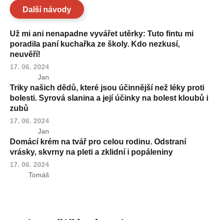
Další návody
Už mi ani nenapadne vyvářet utěrky: Tuto fintu mi
poradila paní kuchařka ze školy. Kdo nezkusí,
neuvěří!
17. 06. 2024
Jan
Triky našich dědů, které jsou účinnější než léky proti
bolesti. Syrová slanina a její účinky na bolest kloubů i
zubů
17. 06. 2024
Jan
Domácí krém na tvář pro celou rodinu. Odstraní
vrásky, skvrny na pleti a zklidní i popáleniny
17. 06. 2024
Tomáš