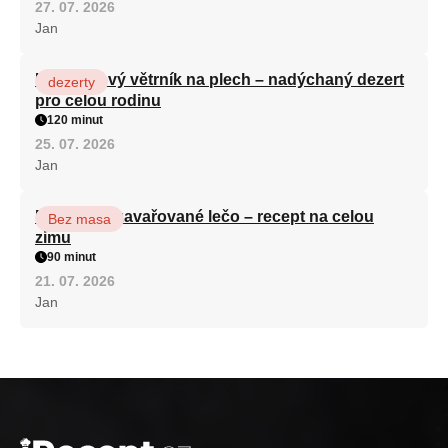
27. 07. 2026
Jan
Karamelový větrník na plech – nadýchaný dezert
dezerty
pro celou rodinu
120 minut
25. 07. 2026
Jan
Babiččino zavařované lečo – recept na celou
Bez masa
zimu
90 minut
21. 07. 2026
Jan