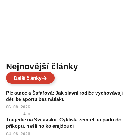
Nejnovější články
Další články
Plekanec a Šafářová: Jak slavní rodiče vychovávají
děti ke sportu bez nátlaku
06. 08. 2026
Jan
Tragédie na Svitavsku: Cyklista zemřel po pádu do
příkopu, našli ho kolemjdoucí
04. 08. 2026