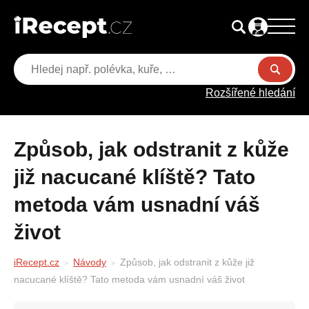
Rozšířené hledání
Způsob, jak odstranit z kůže
již nacucané klíště? Tato
metoda vám usnadní váš
život
iRecept.cz
Návody
Způsob, jak odstranit z kůže již
nacucané klíště? Tato metoda vám usnadní váš život