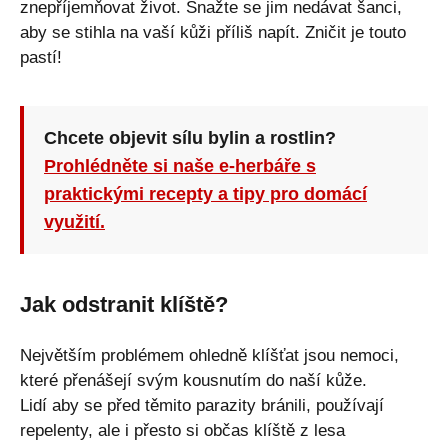
znepříjemňovat život. Snažte se jim nedávat šanci,
aby se stihla na vaší kůži příliš napít. Zničit je touto
pastí!
Chcete objevit sílu bylin a rostlin?
Prohlédněte si naše e-herbáře s
praktickými recepty a tipy pro domácí
využití.
Jak odstranit klíště?
Největším problémem ohledně klíšťat jsou nemoci,
které přenášejí svým kousnutím do naší kůže.
Lidí aby se před těmito parazity bránili, používají
repelenty, ale i přesto si občas klíště z lesa