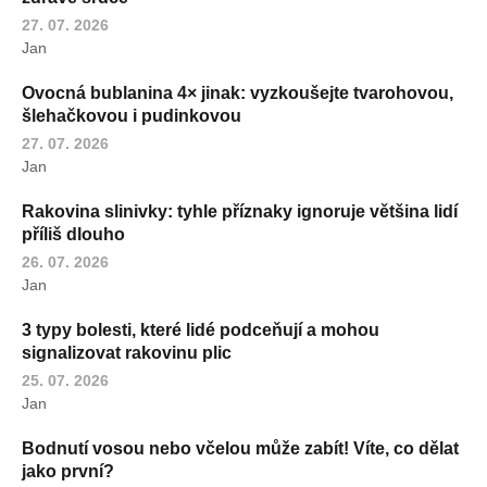
27. 07. 2026
Jan
Ovocná bublanina 4× jinak: vyzkoušejte tvarohovou,
šlehačkovou i pudinkovou
27. 07. 2026
Jan
Rakovina slinivky: tyhle příznaky ignoruje většina lidí
příliš dlouho
26. 07. 2026
Jan
3 typy bolesti, které lidé podceňují a mohou
signalizovat rakovinu plic
25. 07. 2026
Jan
Bodnutí vosou nebo včelou může zabít! Víte, co dělat
jako první?