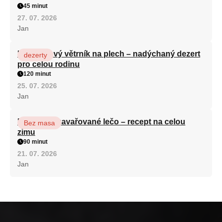
45 minut
27. 07. 2026
Jan
Karamelový větrník na plech – nadýchaný dezert
dezerty
pro celou rodinu
120 minut
25. 07. 2026
Jan
Babiččino zavařované lečo – recept na celou
Bez masa
zimu
90 minut
21. 07. 2026
Jan