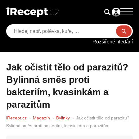
Rozšířené hledání
Jak očistit tělo od parazitů?
Bylinná směs proti
bakteriím, kvasinkám a
parazitům
iRecept.cz
Magazín
Bylinky
Jak očistit tělo od parazitů?
Bylinná směs proti bakteriím, kvasinkám a parazitům