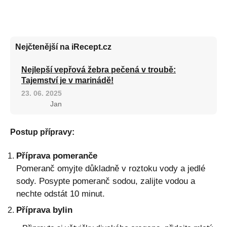
Nejčtenější na iRecept.cz
Nejlepší vepřová žebra pečená v troubě:
Tajemství je v marinádě!
23. 06. 2025
Jan
Postup přípravy:
Příprava pomeranče
Pomeranč omyjte důkladně v roztoku vody a jedlé
sody. Posypte pomeranč sodou, zalijte vodou a
nechte odstát 10 minut.
Příprava bylin