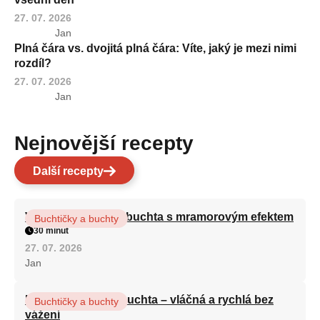
27. 07. 2026
Jan
Plná čára vs. dvojitá plná čára: Víte, jaký je mezi nimi
rozdíl?
27. 07. 2026
Jan
Nejnovější recepty
Další recepty
Vláčná olejová litá buchta s mramorovým efektem
Buchtičky a buchty
30 minut
27. 07. 2026
Jan
Hrnková maková buchta – vláčná a rychlá bez
Buchtičky a buchty
vážení