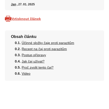
Jan
, 27. 01. 2025
Vytisknout článek
Obsah článku
Účinné složky čaje proti parazitům
Recept na čaj proti parazitům
Postup přípravy
Jak čaj užívat?
Proč zvolit tento čaj?
Video