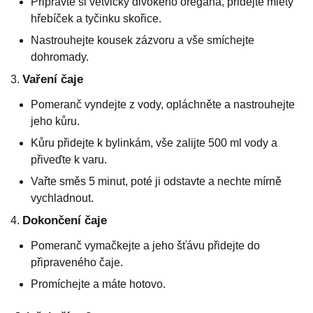
Připravte si větvičky divokého oregana, přidejte mletý
hřebíček a tyčinku skořice.
Nastrouhejte kousek zázvoru a vše smíchejte
dohromady.
Vaření čaje
Pomeranč vyndejte z vody, opláchněte a nastrouhejte
jeho kůru.
Kůru přidejte k bylinkám, vše zalijte 500 ml vody a
přiveďte k varu.
Vařte směs 5 minut, poté ji odstavte a nechte mírně
vychladnout.
Dokončení čaje
Pomeranč vymačkejte a jeho šťávu přidejte do
připraveného čaje.
Promíchejte a máte hotovo.