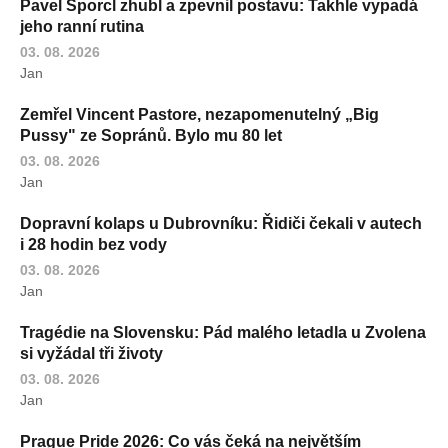
Pavel Šporcl zhubl a zpevnil postavu: Takhle vypadá
jeho ranní rutina
03. 08. 2026
Jan
Zemřel Vincent Pastore, nezapomenutelný „Big
Pussy" ze Sopránů. Bylo mu 80 let
03. 08. 2026
Jan
Dopravní kolaps u Dubrovníku: Řidiči čekali v autech
i 28 hodin bez vody
03. 08. 2026
Jan
Tragédie na Slovensku: Pád malého letadla u Zvolena
si vyžádal tři životy
03. 08. 2026
Jan
Prague Pride 2026: Co vás čeká na největším