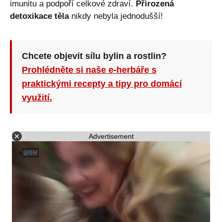
imunitu a podpoří celkové zdraví.
Přirozená
detoxikace těla
nikdy nebyla jednodušší!
Chcete objevit sílu bylin a rostlin?
Prohlédněte si naše e-herbáře s
praktickými recepty a tipy pro domácí
využití.
Advertisement