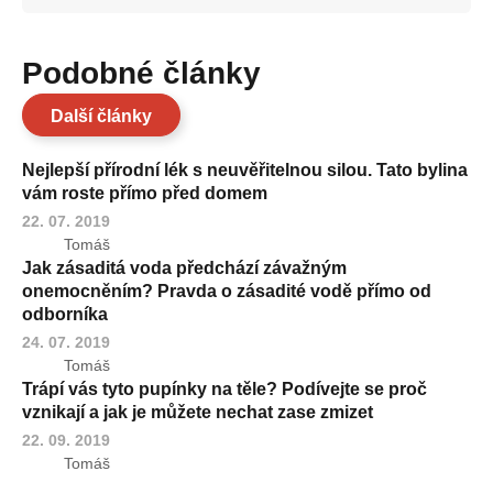
Podobné články
Další články
Nejlepší přírodní lék s neuvěřitelnou silou. Tato bylina
vám roste přímo před domem
22. 07. 2019
Tomáš
Jak zásaditá voda předchází závažným
onemocněním? Pravda o zásadité vodě přímo od
odborníka
24. 07. 2019
Tomáš
Trápí vás tyto pupínky na těle? Podívejte se proč
vznikají a jak je můžete nechat zase zmizet
22. 09. 2019
Tomáš