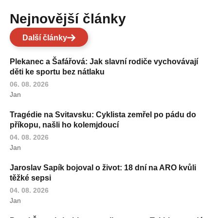
Nejnovější články
Další články
Plekanec a Šafářová: Jak slavní rodiče vychovávají
děti ke sportu bez nátlaku
06. 08. 2026
Jan
Tragédie na Svitavsku: Cyklista zemřel po pádu do
příkopu, našli ho kolemjdoucí
04. 08. 2026
Jan
Jaroslav Sapík bojoval o život: 18 dní na ARO kvůli
těžké sepsi
04. 08. 2026
Jan