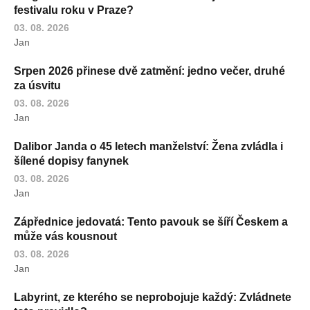
festivalu roku v Praze?
03. 08. 2026
Jan
Srpen 2026 přinese dvě zatmění: jedno večer, druhé
za úsvitu
03. 08. 2026
Jan
Dalibor Janda o 45 letech manželství: Žena zvládla i
šílené dopisy fanynek
03. 08. 2026
Jan
Zápřednice jedovatá: Tento pavouk se šíří Českem a
může vás kousnout
03. 08. 2026
Jan
Labyrint, ze kterého se neprobojuje každý: Zvládnete