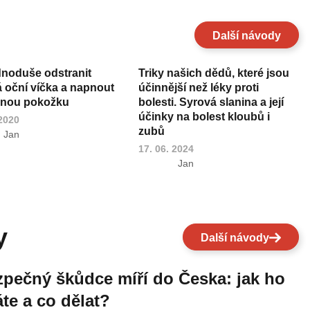
Další návody
dnoduše odstranit
Triky našich dědů, které jsou
á oční víčka a napnout
účinnější než léky proti
ěnou pokožku
bolesti. Syrová slanina a její
účinky na bolest kloubů i
 2020
zubů
Jan
17. 06. 2024
Jan
y
Další návody
pečný škůdce míří do Česka: jak ho
te a co dělat?