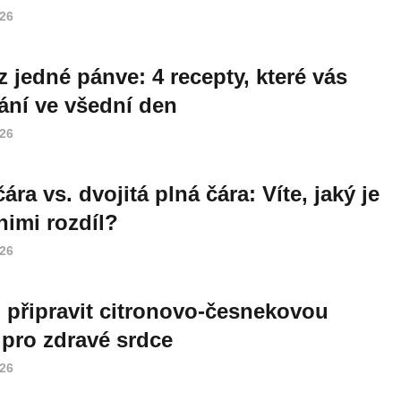
026
 z jedné pánve: 4 recepty, které vás
ání ve všední den
026
ára vs. dvojitá plná čára: Víte, jaký je
nimi rozdíl?
026
i připravit citronovo-česnekovou
pro zdravé srdce
026