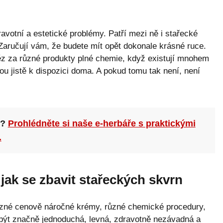
avotní a estetické problémy. Patří mezi ně i stařecké
 Zaručují vám, že budete mít opět dokonale krásné ruce.
ěz za různé produkty plné chemie, když existují mnohem
u jistě k dispozici doma. A pokud tomu tak není, není
n?
Prohlédněte si naše e-herbáře s praktickými
.
jak se zbavit stařeckých skvrn
různé cenově náročné krémy, různé chemické procedury,
být značně jednoduchá, levná, zdravotně nezávadná a