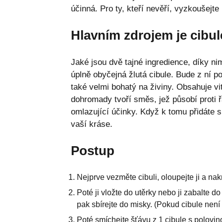
účinná. Pro ty, kteří nevěří, vyzkoušejt
Hlavním zdrojem je cibul
Jaké jsou dvě tajné ingredience, díky n
úplně obyčejná žlutá cibule. Bude z ní po
také velmi bohatý na živiny. Obsahuje vit
dohromady tvoří směs, jež působí proti ř
omlazující účinky. Když k tomu přidáte s
vaší kráse.
Postup
Nejprve vezměte cibuli, oloupejte ji a na
Poté ji vložte do utěrky nebo ji zabalte d
pak sbírejte do misky. (Pokud cibule není 
Poté smíchejte šťávu z 1 cibule s polovi