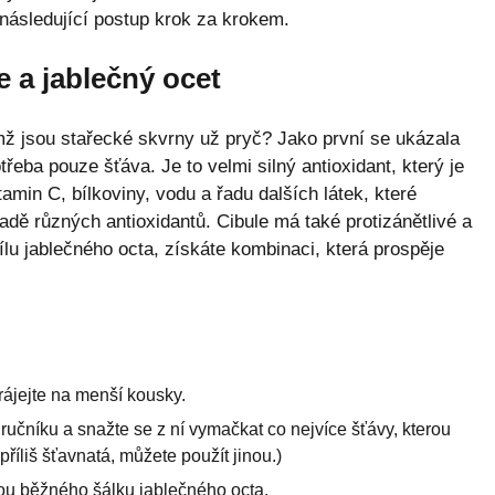
e následující postup krok za krokem.
e a jablečný ocet
imž jsou stařecké skvrny už pryč? Jako první se ukázala
třeba pouze šťáva. Je to velmi silný antioxidant, který je
amin C, bílkoviny, vodu a řadu dalších látek, které
adě různých antioxidantů. Cibule má také protizánětlivé a
ílu jablečného octa, získáte kombinaci, která prospěje
krájejte na menší kousky.
o ručníku a snažte se z ní vymačkat co nejvíce šťávy, kterou
příliš šťavnatá, můžete použít jinou.)
nou běžného šálku jablečného octa.