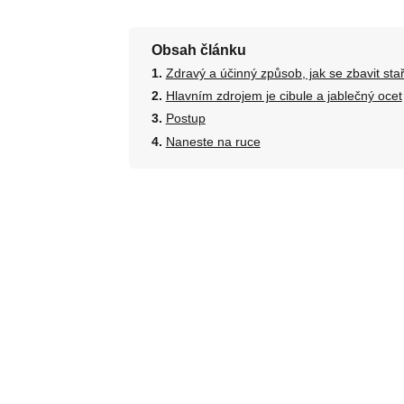
Obsah článku
Zdravý a účinný způsob, jak se zbavit sta
Hlavním zdrojem je cibule a jablečný ocet
Postup
Naneste na ruce