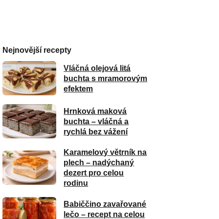
Nejnovější recepty
Vláčná olejová litá
buchta s mramorovým
efektem
Hrnková maková
buchta – vláčná a
rychlá bez vážení
Karamelový větrník na
plech – nadýchaný
dezert pro celou
rodinu
Babiččino zavařované
lečo – recept na celou