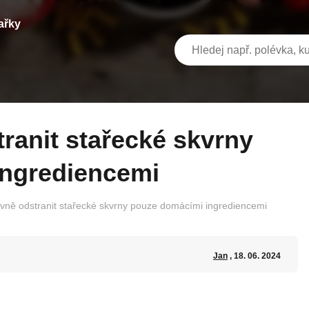
ařky
ingrediencemi
ivně odstranit stařecké skvrny pouze domácími ingrediencemi
Jan
, 18. 06. 2024