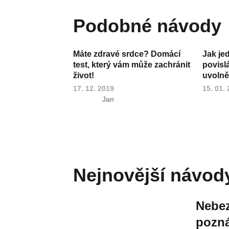
Podobné návody
Máte zdravé srdce? Domácí
Jak je
test, který vám může zachránit
povisl
život!
uvoln
17. 12. 2019
15. 01.
Jan
Nejnovější návod
Nebez
pozná