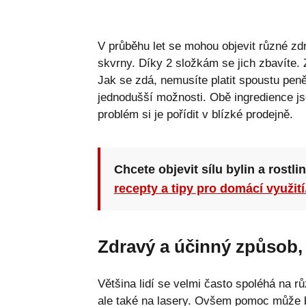
V průběhu let se mohou objevit různé zdr
skvrny. Díky 2 složkám se jich zbavíte.
Jak se zdá, nemusíte platit spoustu pen
jednodušší možnosti. Obě ingredience jso
problém si je pořídit v blízké prodejně.
Chcete objevit sílu bylin a rostli
recepty a tipy pro domácí využití
Zdravý a účinný způsob, 
Většina lidí se velmi často spoléhá na 
ale také na lasery. Ovšem pomoc může 