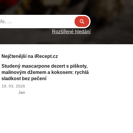
Rozšířené hledání
Nejčtenější na iRecept.cz
Studený mascarpone dezert s piškoty,
malinovým džemem a kokosem: rychlá
sladkost bez pečení
19. 03. 2026
Jan