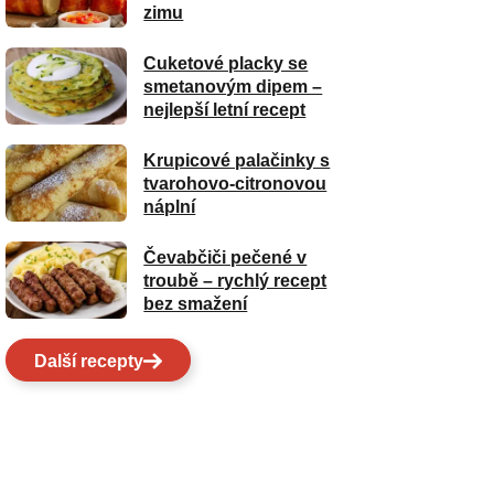
zimu
Cuketové placky se
smetanovým dipem –
nejlepší letní recept
Krupicové palačinky s
tvarohovo-citronovou
náplní
Čevabčiči pečené v
troubě – rychlý recept
bez smažení
Další recepty