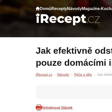
Domů
Recepty
Návody
Magazín
e-Kuch
Jak efektivně odstranit stařecké skvrny
pouze domácími 
iRecept.cz
Návody
Péče o tělo
Jak efekt
Vytisknout článek