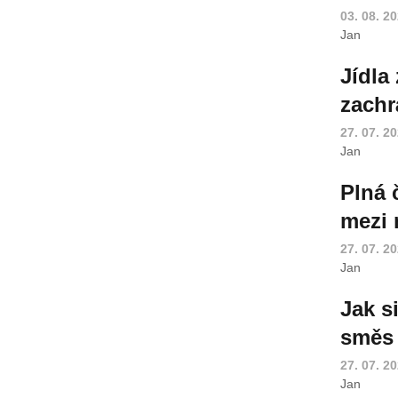
03. 08. 2
Jan
Jídla
zachr
27. 07. 2
Jan
Plná č
mezi 
27. 07. 2
Jan
Jak s
směs 
27. 07. 2
Jan