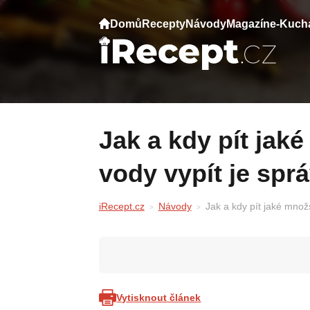
Domů
Recepty
Návody
Magazín
e-Kuch
Jak a kdy pít jaké množství vody? Kolik
vody vypít je spr
iRecept.cz
Návody
Jak a kdy pít jaké množ
Vytisknout článek