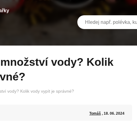
ařky
ávné?
ství vody? Kolik vody vypít je správné?
Tomáš
, 18. 06. 2024