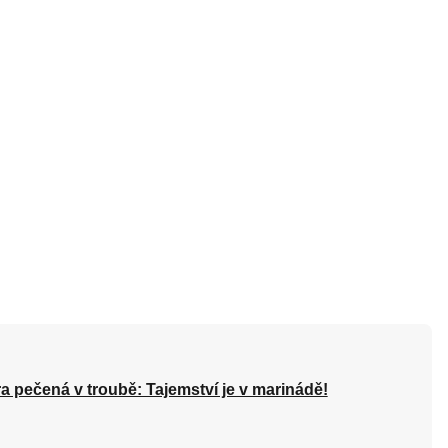
a pečená v troubě: Tajemství je v marinádě!