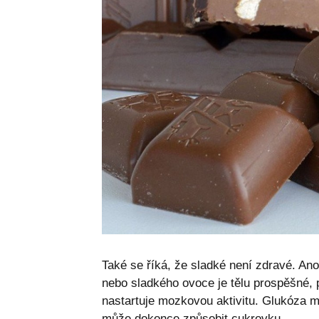
Také se říká, že sladké není zdravé. Ano
nebo sladkého ovoce je tělu prospěšné, 
nastartuje mozkovou aktivitu. Glukóza m
může dokonce způsobit cukrovku.