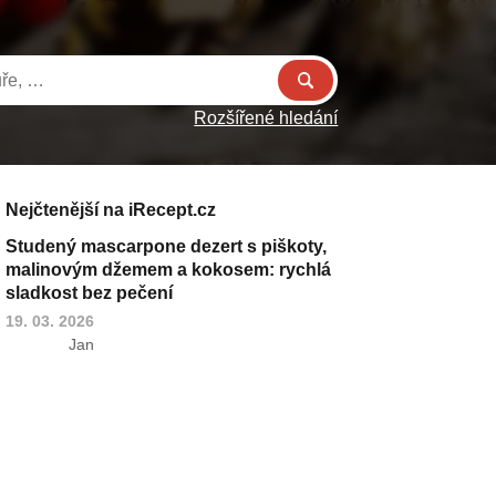
Rozšířené hledání
Nejčtenější na iRecept.cz
Studený mascarpone dezert s piškoty,
malinovým džemem a kokosem: rychlá
sladkost bez pečení
19. 03. 2026
Jan