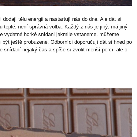
odají tělu energii a nastartují nás do dne. Ale dát si
 teplé, není správná volba. Každý z nás je jiný, má jiný
me vydatné horké snídani jakmile vstaneme, můžeme
í být ještě probuzené. Odborníci doporučují dát si hned po
 snídaní nějaký čas a spíše si zvolit menší porci, ale o