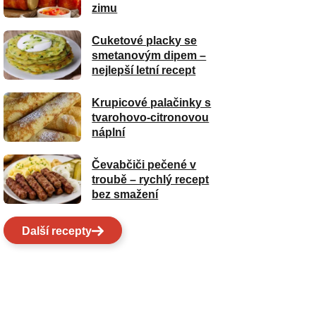
zimu
Cuketové placky se
smetanovým dipem –
nejlepší letní recept
Krupicové palačinky s
tvarohovo-citronovou
náplní
Čevabčiči pečené v
troubě – rychlý recept
bez smažení
Další recepty