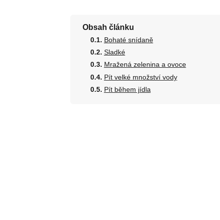
Obsah článku
Bohaté snídaně
Sladké
Mražená zelenina a ovoce
Pít velké množství vody
Pít během jídla