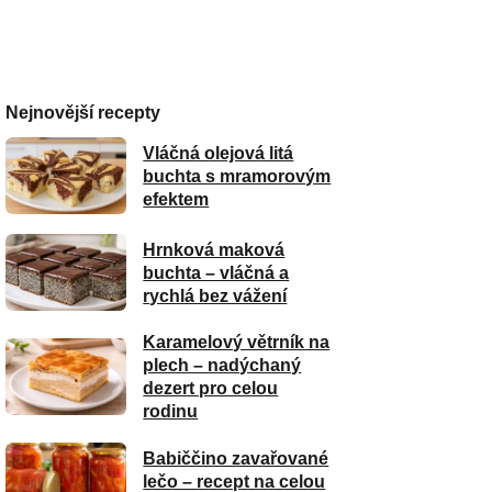
Nejnovější recepty
Vláčná olejová litá
buchta s mramorovým
efektem
Hrnková maková
buchta – vláčná a
rychlá bez vážení
Karamelový větrník na
plech – nadýchaný
dezert pro celou
rodinu
Babiččino zavařované
lečo – recept na celou