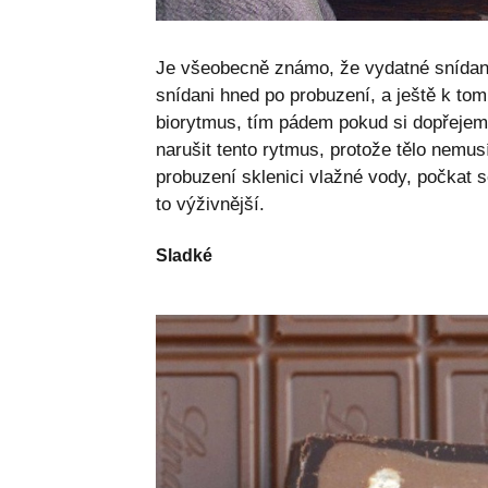
Je všeobecně známo, že vydatné snídani d
snídani hned po probuzení, a ještě k tomu
biorytmus, tím pádem pokud si dopřeje
narušit tento rytmus, protože tělo nemus
probuzení sklenici vlažné vody, počkat se
to výživnější.
Sladké