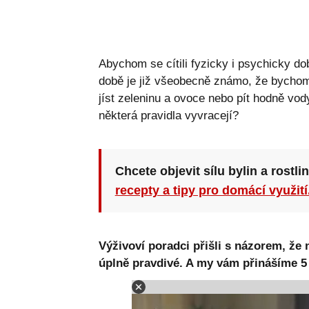
Abychom se cítili fyzicky i psychicky do
době je již všeobecně známo, že bychom se
jíst zeleninu a ovoce nebo pít hodně vody
některá pravidla vyvracejí?
Chcete objevit sílu bylin a rostli
recepty a tipy pro domácí využití
Výživoví poradci přišli s názorem, že 
úplně pravdivé. A my vám přinášíme 5 