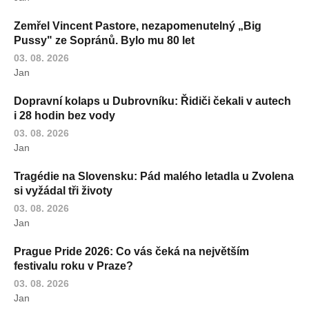
Zemřel Vincent Pastore, nezapomenutelný „Big
Pussy" ze Sopránů. Bylo mu 80 let
03. 08. 2026
Jan
Dopravní kolaps u Dubrovníku: Řidiči čekali v autech
i 28 hodin bez vody
03. 08. 2026
Jan
Tragédie na Slovensku: Pád malého letadla u Zvolena
si vyžádal tři životy
03. 08. 2026
Jan
Prague Pride 2026: Co vás čeká na největším
festivalu roku v Praze?
03. 08. 2026
Jan