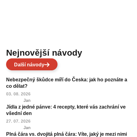
Nejnovější návody
Další návody
Nebezpečný škůdce míří do Česka: jak ho poznáte a
co dělat?
03. 08. 2026
Jan
Jídla z jedné pánve: 4 recepty, které vás zachrání ve
všední den
27. 07. 2026
Jan
Plná čára vs. dvojitá plná čára: Víte, jaký je mezi nimi