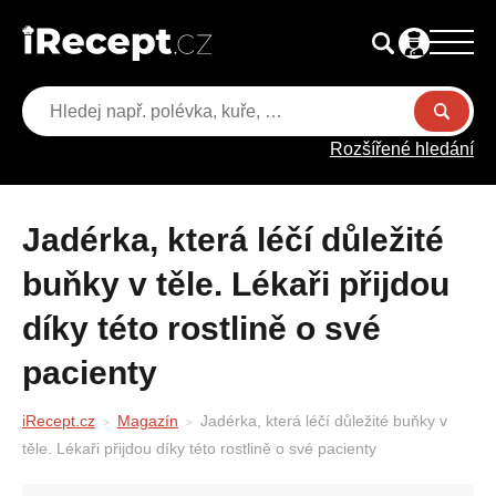
Rozšířené hledání
Jadérka, která léčí důležité
buňky v těle. Lékaři přijdou
díky této rostlině o své
pacienty
iRecept.cz
Magazín
Jadérka, která léčí důležité buňky v
těle. Lékaři přijdou díky této rostlině o své pacienty