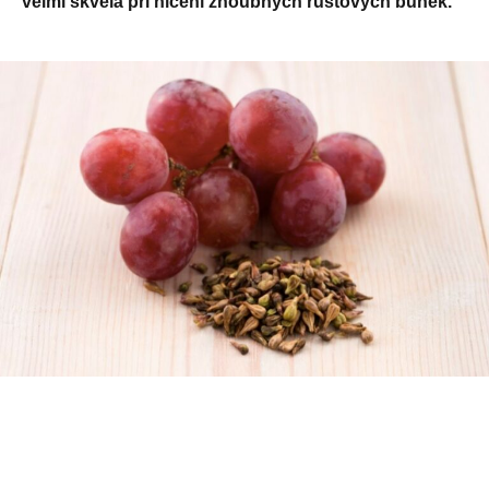
velmi skvělá při ničení zhoubných růstových buněk.