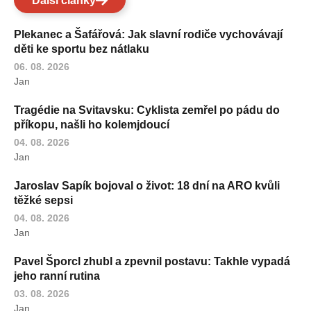
Další články
Plekanec a Šafářová: Jak slavní rodiče vychovávají
děti ke sportu bez nátlaku
06. 08. 2026
Jan
Tragédie na Svitavsku: Cyklista zemřel po pádu do
příkopu, našli ho kolemjdoucí
04. 08. 2026
Jan
Jaroslav Sapík bojoval o život: 18 dní na ARO kvůli
těžké sepsi
04. 08. 2026
Jan
Pavel Šporcl zhubl a zpevnil postavu: Takhle vypadá
jeho ranní rutina
03. 08. 2026
Jan