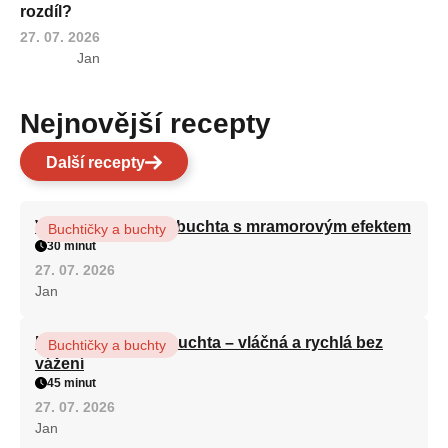
rozdíl?
27. 07. 2026
Jan
Nejnovější recepty
Další recepty
Vláčná olejová litá buchta s mramorovým efektem
Buchtičky a buchty
30 minut
27. 07. 2026
Jan
Hrnková maková buchta – vláčná a rychlá bez
Buchtičky a buchty
vážení
45 minut
27. 07. 2026
Jan