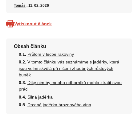
Tomáš
, 11. 02. 2026
Vytisknout článek
Obsah článku
Průlom v léčbě rakoviny
V tomto článku vás seznámíme s jadérky, která
jsou velmi skvělá při ničení zhoubných růstových
buněk
Díky nim by mnoho odborníků mohlo ztratit svou
práci
Silná jadérka
Drcené jadérka hroznového vína