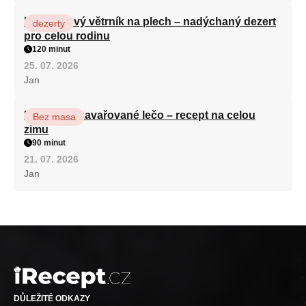
Karamelový větrník na plech – nadýchaný dezert
dezerty
pro celou rodinu
120 minut
25. 07. 2026
Jan
Babiččino zavařované lečo – recept na celou
Bez masa
zimu
90 minut
21. 07. 2026
Jan
DŮLEŽITÉ ODKAZY