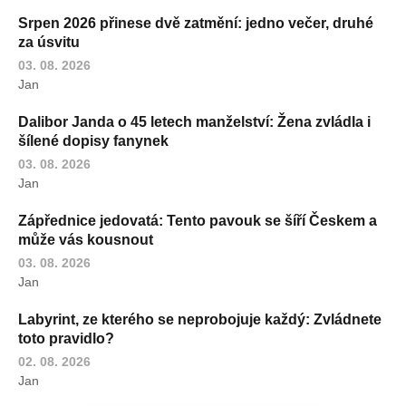
Srpen 2026 přinese dvě zatmění: jedno večer, druhé
za úsvitu
03. 08. 2026
Jan
Dalibor Janda o 45 letech manželství: Žena zvládla i
šílené dopisy fanynek
03. 08. 2026
Jan
Zápřednice jedovatá: Tento pavouk se šíří Českem a
může vás kousnout
03. 08. 2026
Jan
Labyrint, ze kterého se neprobojuje každý: Zvládnete
toto pravidlo?
02. 08. 2026
Jan