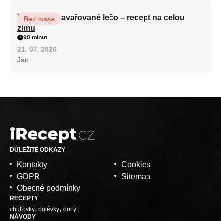
Babiččino zavařované lečo – recept na celou
Bez masa
zimu
90 minut
21. 07. 2026
Jan
DŮLEŽITÉ ODKAZY
Kontakty
Cookies
GDPR
Sitemap
Obecné podmínky
RECEPTY
chuťovky
polévky
dorty
NÁVODY