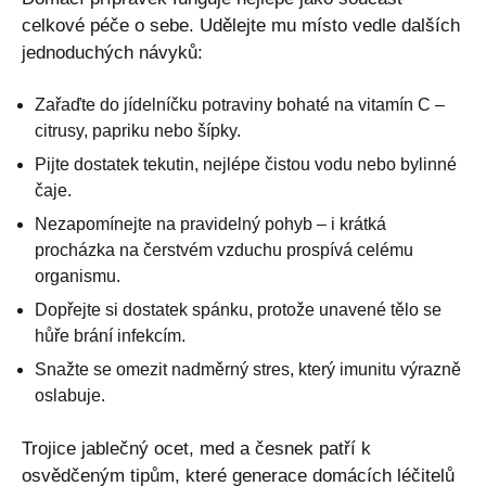
celkové péče o sebe. Udělejte mu místo vedle dalších
jednoduchých návyků:
Zařaďte do jídelníčku potraviny bohaté na vitamín C –
citrusy, papriku nebo šípky.
Pijte dostatek tekutin, nejlépe čistou vodu nebo bylinné
čaje.
Nezapomínejte na pravidelný pohyb – i krátká
procházka na čerstvém vzduchu prospívá celému
organismu.
Dopřejte si dostatek spánku, protože unavené tělo se
hůře brání infekcím.
Snažte se omezit nadměrný stres, který imunitu výrazně
oslabuje.
Trojice jablečný ocet, med a česnek patří k
osvědčeným tipům, které generace domácích léčitelů