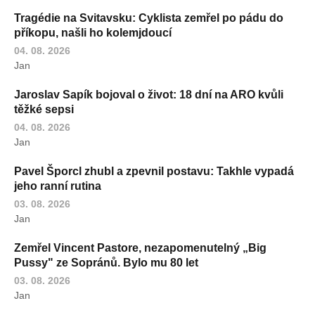
Tragédie na Svitavsku: Cyklista zemřel po pádu do
příkopu, našli ho kolemjdoucí
04. 08. 2026
Jan
Jaroslav Sapík bojoval o život: 18 dní na ARO kvůli
těžké sepsi
04. 08. 2026
Jan
Pavel Šporcl zhubl a zpevnil postavu: Takhle vypadá
jeho ranní rutina
03. 08. 2026
Jan
Zemřel Vincent Pastore, nezapomenutelný „Big
Pussy" ze Sopránů. Bylo mu 80 let
03. 08. 2026
Jan