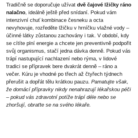
Tradičně se doporučuje užívat
dvě čajové lžičky ráno
nalačno
, ideálně ještě před snídaní. Pokud vám
intenzivní chuť kombinace česneku a octa
nevyhovuje, rozředěte lžičku v hrníčku vlažné vody –
účinné látky zůstanou zachovány i tak. V období, kdy
se cítíte plní energie a chcete jen preventivně podpořit
svůj organismus, stačí jedna dávka denně. Pokud vás
trápí nastupující nachlazení nebo rýma, v lidové
tradici se přípravek bere dvakrát denně – ráno a
večer. Kúru je vhodné po třech až čtyřech týdnech
přerušit a dopřát tělu krátkou pauzu.
Pamatujte však,
že domácí přípravky nikdy nenahrazují lékařskou péči
– pokud vás zdravotní potíže trápí déle nebo se
zhoršují, obraťte se na svého lékaře.