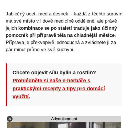
Jablečný ocet, med a česnek – každá z těchto surovin
má své místo v lidové medicíně odděleně, ale právě
jejich
kombinace se po staletí traduje jako účinný
pomocník při přípravě těla na chladnější měsíce
.
Příprava je překvapivě jednoduchá a zvládnete ji za
pár minut přímo ve své kuchyni.
Chcete objevit sílu bylin a rostlin?
Prohlédněte si naše e-herbáře s
praktickými recepty a tipy pro domácí
využití.
Advertisement