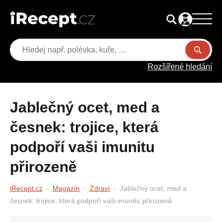
Rozšířené hledání
Jablečný ocet, med a
česnek: trojice, která
podpoří vaši imunitu
přirozeně
iRecept.cz
Magazín
Zdraví
Jablečný ocet, med a
česnek: trojice, která podpoří vaši imunitu přirozeně