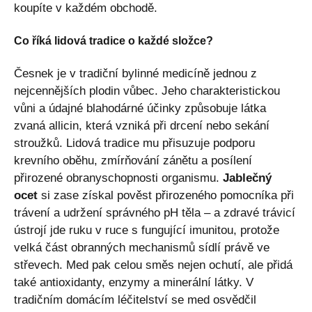
koupíte v každém obchodě.
Co říká lidová tradice o každé složce?
Česnek je v tradiční bylinné medicíně jednou z
nejcennějších plodin vůbec. Jeho charakteristickou
vůni a údajné blahodárné účinky způsobuje látka
zvaná allicin, která vzniká při drcení nebo sekání
stroužků. Lidová tradice mu přisuzuje podporu
krevního oběhu, zmírňování zánětu a posílení
přirozené obranyschopnosti organismu.
Jablečný
ocet
si zase získal pověst přirozeného pomocníka při
trávení a udržení správného pH těla – a zdravé trávicí
ústrojí jde ruku v ruce s fungující imunitou, protože
velká část obranných mechanismů sídlí právě ve
střevech. Med pak celou směs nejen ochutí, ale přidá
také antioxidanty, enzymy a minerální látky. V
tradičním domácím léčitelství se med osvědčil