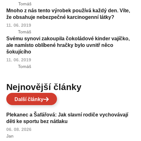
Tomáš
Mnoho z nás tento výrobek používá každý den. Víte,
že obsahuje nebezpečné karcinogenní látky?
11. 06. 2019
Tomáš
Svému synovi zakoupila čokoládové kinder vajíčko,
ale namísto oblíbené hračky bylo uvnitř něco
šokujícího
11. 06. 2019
Tomáš
Nejnovější články
Další články
Plekanec a Šafářová: Jak slavní rodiče vychovávají
děti ke sportu bez nátlaku
06. 08. 2026
Jan