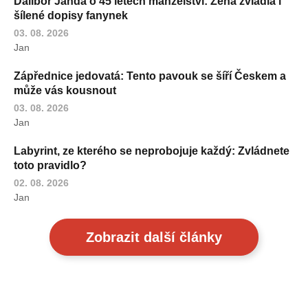
Dalibor Janda o 45 letech manželství: Žena zvládla i
šílené dopisy fanynek
03. 08. 2026
Jan
Zápřednice jedovatá: Tento pavouk se šíří Českem a
může vás kousnout
03. 08. 2026
Jan
Labyrint, ze kterého se neprobojuje každý: Zvládnete
toto pravidlo?
02. 08. 2026
Jan
Zobrazit další články