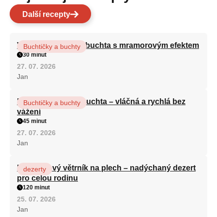
Další recepty
Vláčná olejová litá buchta s mramorovým efektem
Buchtičky a buchty
30 minut
27. 07. 2026
Jan
Hrnková maková buchta – vláčná a rychlá bez
Buchtičky a buchty
vážení
45 minut
27. 07. 2026
Jan
Karamelový větrník na plech – nadýchaný dezert
dezerty
pro celou rodinu
120 minut
25. 07. 2026
Jan