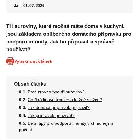
Jan
, 01. 07. 2026
Tři suroviny, které možná máte doma v kuchyni,
jsou základem oblíbeného domácího přípravku pro
podporu imunity. Jak ho připravit a správně
používat?
Vytisknout článek
Obsah článku
Proč zrovna tyto tři suroviny?
Co říká lidová tradice o každé složce?
Jak domácí přípravek připravit?
Jak přípravek používat?
Další tipy pro podporu imunity v chladnějším
počasí