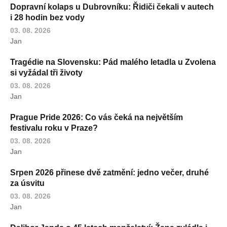
Dopravní kolaps u Dubrovníku: Řidiči čekali v autech
i 28 hodin bez vody
03. 08. 2026
Jan
Tragédie na Slovensku: Pád malého letadla u Zvolena
si vyžádal tři životy
03. 08. 2026
Jan
Prague Pride 2026: Co vás čeká na největším
festivalu roku v Praze?
03. 08. 2026
Jan
Srpen 2026 přinese dvě zatmění: jedno večer, druhé
za úsvitu
03. 08. 2026
Jan