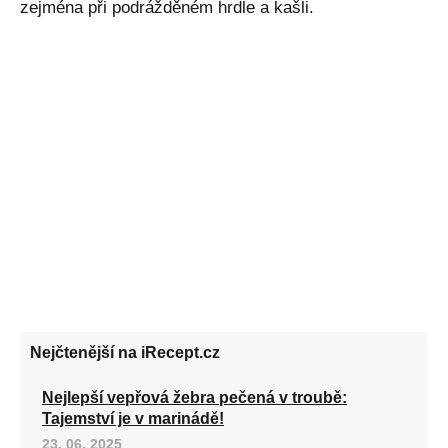
zejména při podrážděném hrdle a kašli.
Nejčtenější na iRecept.cz
Nejlepší vepřová žebra pečená v troubě:
Tajemství je v marinádě!
23. 06. 2025