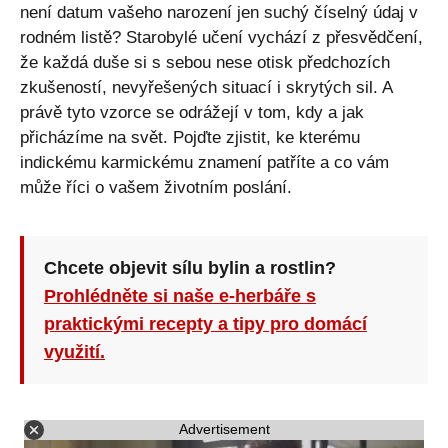
není datum vašeho narození jen suchý číselný údaj v
rodném listě? Starobylé učení vychází z přesvědčení,
že každá duše si s sebou nese otisk předchozích
zkušeností, nevyřešených situací i skrytých sil. A
právě tyto vzorce se odrážejí v tom, kdy a jak
přicházíme na svět. Pojďte zjistit, ke kterému
indickému karmickému znamení patříte a co vám
může říci o vašem životním poslání.
Chcete objevit sílu bylin a rostlin?
Prohlédněte si naše e-herbáře s
praktickými recepty a tipy pro domácí
využití.
Advertisement