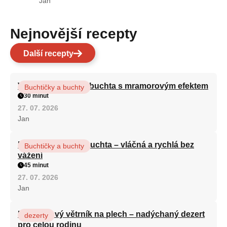
Jan
Nejnovější recepty
Další recepty
Vláčná olejová litá buchta s mramorovým efektem
Buchtičky a buchty
30 minut
27. 07. 2026
Jan
Hrnková maková buchta – vláčná a rychlá bez
Buchtičky a buchty
vážení
45 minut
27. 07. 2026
Jan
Karamelový větrník na plech – nadýchaný dezert
dezerty
pro celou rodinu