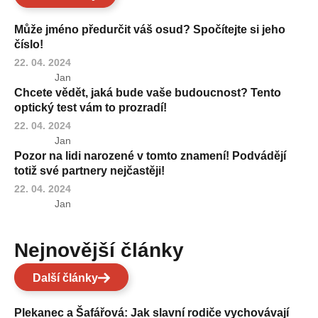
Může jméno předurčit váš osud? Spočítejte si jeho
číslo!
22. 04. 2024
Jan
Chcete vědět, jaká bude vaše budoucnost? Tento
optický test vám to prozradí!
22. 04. 2024
Jan
Pozor na lidi narozené v tomto znamení! Podvádějí
totiž své partnery nejčastěji!
22. 04. 2024
Jan
Nejnovější články
Další články
Plekanec a Šafářová: Jak slavní rodiče vychovávají