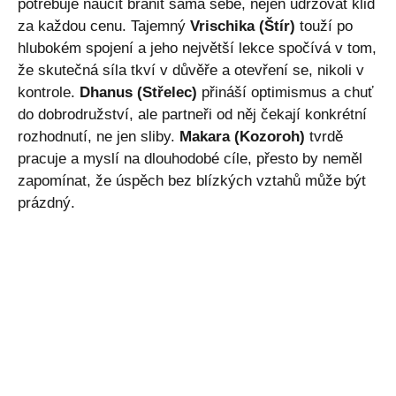
potřebuje naučit bránit sama sebe, nejen udržovat klid
za každou cenu. Tajemný
Vrischika (Štír)
touží po
hlubokém spojení a jeho největší lekce spočívá v tom,
že skutečná síla tkví v důvěře a otevření se, nikoli v
kontrole.
Dhanus (Střelec)
přináší optimismus a chuť
do dobrodružství, ale partneři od něj čekají konkrétní
rozhodnutí, ne jen sliby.
Makara (Kozoroh)
tvrdě
pracuje a myslí na dlouhodobé cíle, přesto by neměl
zapomínat, že úspěch bez blízkých vztahů může být
prázdný.