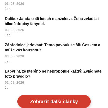
03. 08. 2026
Jan
Dalibor Janda o 45 letech manželství: Žena zvládla i
šílené dopisy fanynek
03. 08. 2026
Jan
Zápřednice jedovatá: Tento pavouk se šíří Českem a
může vás kousnout
03. 08. 2026
Jan
Labyrint, ze kterého se neprobojuje každý: Zvládnete
toto pravidlo?
02. 08. 2026
Jan
Zobrazit další články