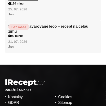
120 minut
25. 07. 2026
Jan
Babiččino zavařované lečo – recept na celou
Bez masa
zimu
90 minut
21. 07. 2026
Jan
DŮLEŽITÉ ODKAZY
Kontakty
Cookies
GDPR
Sitemap