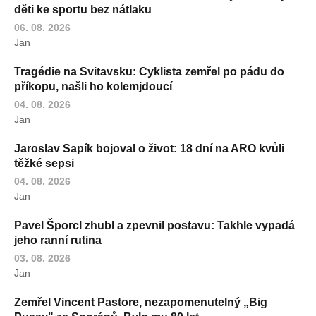
děti ke sportu bez nátlaku
06. 08. 2026
Jan
Tragédie na Svitavsku: Cyklista zemřel po pádu do
příkopu, našli ho kolemjdoucí
04. 08. 2026
Jan
Jaroslav Sapík bojoval o život: 18 dní na ARO kvůli
těžké sepsi
04. 08. 2026
Jan
Pavel Šporcl zhubl a zpevnil postavu: Takhle vypadá
jeho ranní rutina
03. 08. 2026
Jan
Zemřel Vincent Pastore, nezapomenutelný „Big