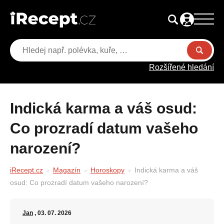
Rozšířené hledání
Indická karma a váš osud:
Co prozradí datum vašeho
narození?
iRecept.cz
Magazín
Horoskopy
Indická karma a váš
osud: Co prozradí datum vašeho narození?
Jan
, 03. 07. 2026