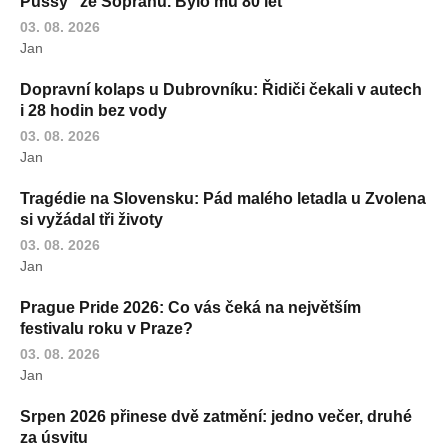
Pussy" ze Sopránů. Bylo mu 80 let
03. 08. 2026
Jan
Dopravní kolaps u Dubrovníku: Řidiči čekali v autech
i 28 hodin bez vody
03. 08. 2026
Jan
Tragédie na Slovensku: Pád malého letadla u Zvolena
si vyžádal tři životy
03. 08. 2026
Jan
Prague Pride 2026: Co vás čeká na největším
festivalu roku v Praze?
03. 08. 2026
Jan
Srpen 2026 přinese dvě zatmění: jedno večer, druhé
za úsvitu