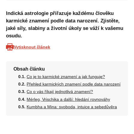
Indická astrologie přiřazuje každému člověku
karmické znamení podle data narození. Zjistěte,
jaké síly, slabiny a životní úkoly se váží k vašemu
osudu.
Vytisknout článek
Obsah článku
Co je to karmické znamení a jak funguje?
Přehled karmických znamení podle data narození
Co o vás říkají jednotlivá znamení?
Mérleg, Vrischika a další: hledání rovnováhy
Kumbha a Mina: svoboda, intuice a sebedůvěra