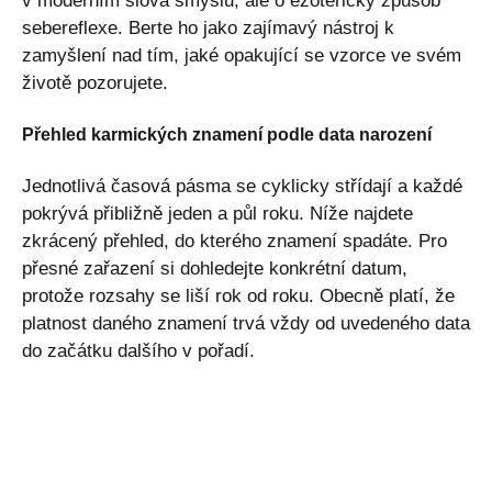
v moderním slova smyslu, ale o ezoterický způsob
sebereflexe. Berte ho jako zajímavý nástroj k
zamyšlení nad tím, jaké opakující se vzorce ve svém
životě pozorujete.
Přehled karmických znamení podle data narození
Jednotlivá časová pásma se cyklicky střídají a každé
pokrývá přibližně jeden a půl roku. Níže najdete
zkrácený přehled, do kterého znamení spadáte. Pro
přesné zařazení si dohledejte konkrétní datum,
protože rozsahy se liší rok od roku. Obecně platí, že
platnost daného znamení trvá vždy od uvedeného data
do začátku dalšího v pořadí.