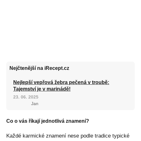
Nejčtenější na iRecept.cz
Nejlepší vepřová žebra pečená v troubě:
Tajemství je v marinádě!
23. 06. 2025
Jan
Co o vás říkají jednotlivá znamení?
Každé karmické znamení nese podle tradice typické