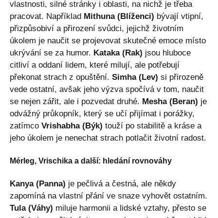
vlastnosti, silné stránky i oblasti, na nichž je třeba
pracovat. Například
Mithuna (Blíženci)
bývají vtipní,
přizpůsobiví a přirození svůdci, jejichž životním
úkolem je naučit se projevovat skutečné emoce místo
ukrývání se za humor.
Kataka (Rak)
jsou hluboce
citliví a oddaní lidem, které milují, ale potřebují
překonat strach z opuštění.
Simha (Lev)
si přirozeně
vede ostatní, avšak jeho výzva spočívá v tom, naučit
se nejen zářit, ale i pozvedat druhé.
Mesha (Beran)
je
odvážný průkopník, který se učí přijímat i porážky,
zatímco
Vrishabha (Býk)
touží po stabilitě a kráse a
jeho úkolem je nenechat strach potlačit životní radost.
Mérleg, Vrischika a další: hledání rovnováhy
Kanya (Panna)
je pečlivá a čestná, ale někdy
zapomíná na vlastní přání ve snaze vyhovět ostatním.
Tula (Váhy)
miluje harmonii a lidské vztahy, přesto se