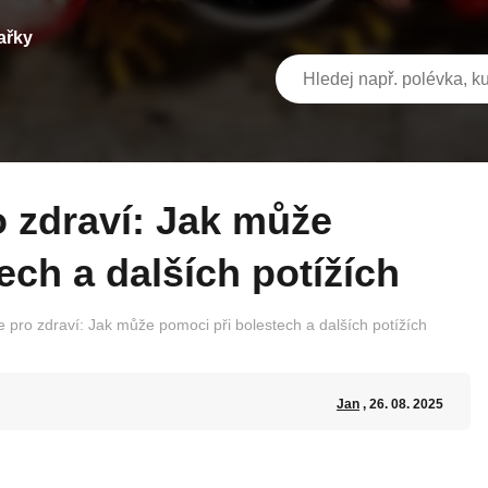
ařky
ech a dalších potížích
ie pro zdraví: Jak může pomoci při bolestech a dalších potížích
Jan
, 26. 08. 2025