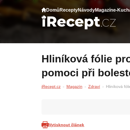
Domů
Recepty
Návody
Magazín
e-Kuch
Hliníková fólie pro zdraví: Jak může
pomoci při bolest
iRecept.cz
Magazín
Zdraví
Hliníková fól
Vytisknout článek