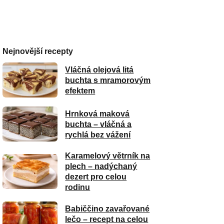
Nejnovější recepty
Vláčná olejová litá
buchta s mramorovým
efektem
Hrnková maková
buchta – vláčná a
rychlá bez vážení
Karamelový větrník na
plech – nadýchaný
dezert pro celou
rodinu
Babiččino zavařované
lečo – recept na celou