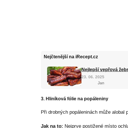
Nejčtenější na iRecept.cz
Nejlepší vepřová žebr
23. 06. 2025
Jan
3. Hliníková fólie na popáleniny
Při drobných popáleninách může alobal po
Jak na to:
Nejprve postižené místo ochlaď