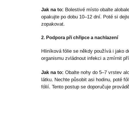
Jak na to:
Bolestivé místo obalte alobal
opakujte po dobu 10–12 dní. Poté si dej
zopakovat.
2. Podpora při chřipce a nachlazení
Hliníková fólie se někdy používá i jako 
organismu zvládnout infekci a zmírnit př
Jak na to:
Obalte nohy do 5–7 vrstev alo
látku. Nechte působit asi hodinu, poté f
fólií. Tento postup se doporučuje provádě