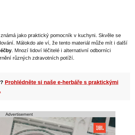
ě známá jako praktický pomocník v kuchyni. Skvěle se
lování. Málokdo ale ví, že tento materiál může mít i další
léčby
. Mnozí lidoví léčitelé i alternativní odborníci
rnění různých zdravotních potíží.
n?
Prohlédněte si naše e-herbáře s praktickými
.
Advertisement