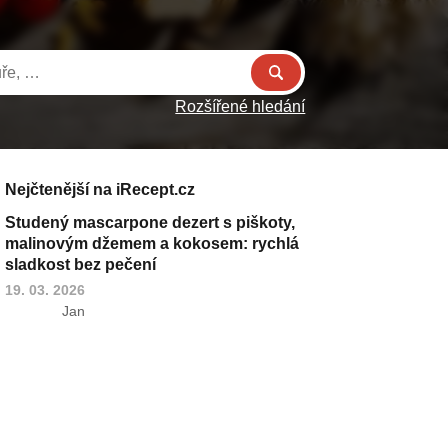
Rozšířené hledání
Nejčtenější na iRecept.cz
Studený mascarpone dezert s piškoty,
malinovým džemem a kokosem: rychlá
sladkost bez pečení
19. 03. 2026
Jan