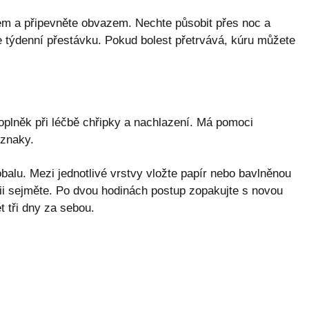
em a připevněte obvazem. Nechte působit přes noc a
te týdenní přestávku. Pokud bolest přetrvává, kúru můžete
doplněk při léčbě chřipky a nachlazení. Má pomoci
íznaky.
balu. Mezi jednotlivé vrstvy vložte papír nebo bavlněnou
ólii sejměte. Po dvou hodinách postup zopakujte s novou
t tři dny za sebou.