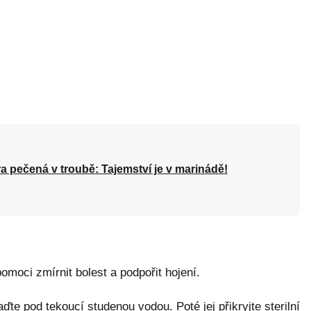
a pečená v troubě: Tajemství je v marinádě!
moci zmírnit bolest a podpořit hojení.
te pod tekoucí studenou vodou. Poté jej přikryjte sterilní