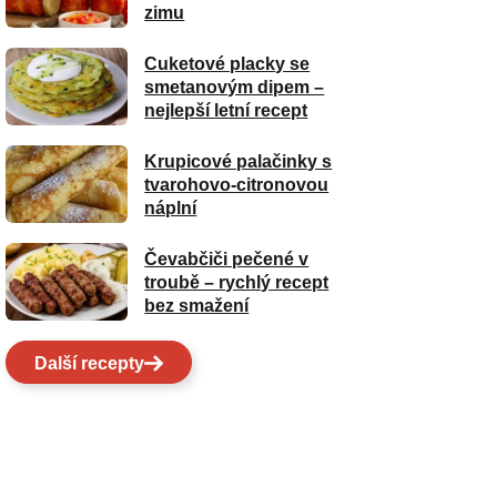
zimu
Cuketové placky se
smetanovým dipem –
nejlepší letní recept
Krupicové palačinky s
tvarohovo-citronovou
náplní
Čevabčiči pečené v
troubě – rychlý recept
bez smažení
Další recepty