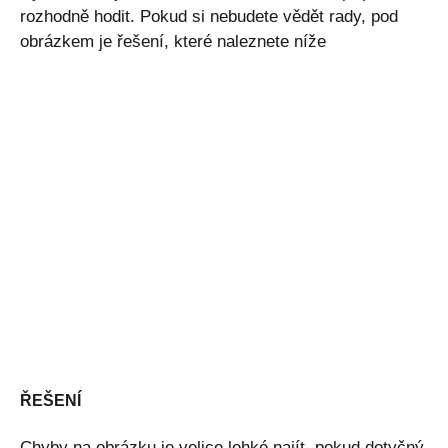
rozhodně hodit. Pokud si nebudete vědět rady, pod
obrázkem je řešení, které naleznete níže
ŘEŠENÍ
Chyby na obrázku je velice lehké najít, pokud dotyčný