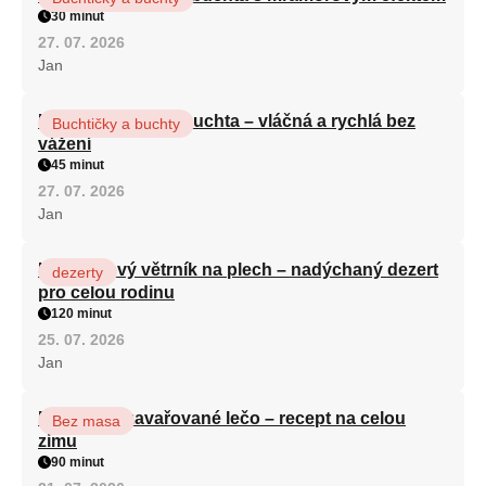
30 minut
27. 07. 2026
Jan
Hrnková maková buchta – vláčná a rychlá bez
Buchtičky a buchty
vážení
45 minut
27. 07. 2026
Jan
Karamelový větrník na plech – nadýchaný dezert
dezerty
pro celou rodinu
120 minut
25. 07. 2026
Jan
Babiččino zavařované lečo – recept na celou
Bez masa
zimu
90 minut