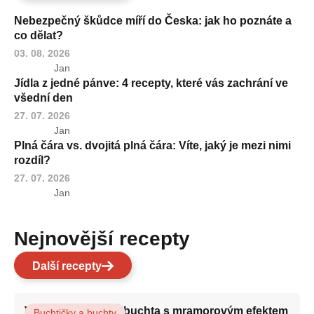
Nebezpečný škůdce míří do Česka: jak ho poznáte a
co dělat?
03. 08. 2026
Jan
Jídla z jedné pánve: 4 recepty, které vás zachrání ve
všední den
27. 07. 2026
Jan
Plná čára vs. dvojitá plná čára: Víte, jaký je mezi nimi
rozdíl?
27. 07. 2026
Jan
Nejnovější recepty
Další recepty
Vláčná olejová litá buchta s mramorovým efektem
Buchtičky a buchty