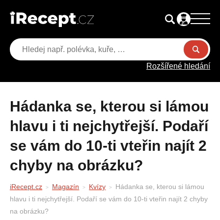
Rozšířené hledání
Hádanka se, kterou si lámou
hlavu i ti nejchytřejší. Podaří
se vám do 10-ti vteřin najít 2
chyby na obrázku?
iRecept.cz
Magazín
Kvízy
Hádanka se, kterou si lámou
hlavu i ti nejchytřejší. Podaří se vám do 10-ti vteřin najít 2 chyby
na obrázku?