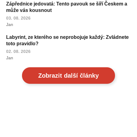
Zápřednice jedovatá: Tento pavouk se šíří Českem a
může vás kousnout
03. 08. 2026
Jan
Labyrint, ze kterého se neprobojuje každý: Zvládnete
toto pravidlo?
02. 08. 2026
Jan
Zobrazit další články