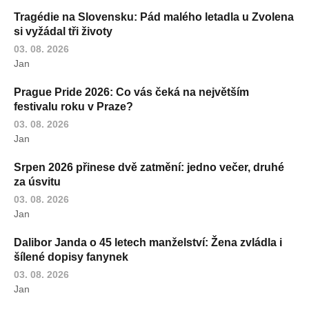
Tragédie na Slovensku: Pád malého letadla u Zvolena
si vyžádal tři životy
03. 08. 2026
Jan
Prague Pride 2026: Co vás čeká na největším
festivalu roku v Praze?
03. 08. 2026
Jan
Srpen 2026 přinese dvě zatmění: jedno večer, druhé
za úsvitu
03. 08. 2026
Jan
Dalibor Janda o 45 letech manželství: Žena zvládla i
šílené dopisy fanynek
03. 08. 2026
Jan