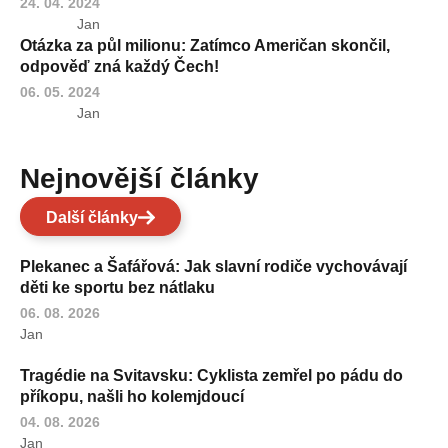
24. 04. 2024
Jan
Otázka za půl milionu: Zatímco Američan skončil,
odpověď zná každý Čech!
06. 05. 2024
Jan
Nejnovější články
Další články
Plekanec a Šafářová: Jak slavní rodiče vychovávají
děti ke sportu bez nátlaku
06. 08. 2026
Jan
Tragédie na Svitavsku: Cyklista zemřel po pádu do
příkopu, našli ho kolemjdoucí
04. 08. 2026
Jan