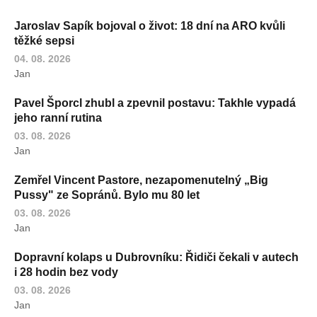
Jaroslav Sapík bojoval o život: 18 dní na ARO kvůli
těžké sepsi
04. 08. 2026
Jan
Pavel Šporcl zhubl a zpevnil postavu: Takhle vypadá
jeho ranní rutina
03. 08. 2026
Jan
Zemřel Vincent Pastore, nezapomenutelný „Big
Pussy" ze Sopránů. Bylo mu 80 let
03. 08. 2026
Jan
Dopravní kolaps u Dubrovníku: Řidiči čekali v autech
i 28 hodin bez vody
03. 08. 2026
Jan