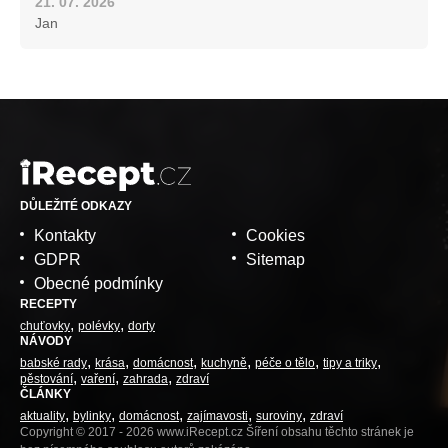
21. 07. 2026
Jan
DŮLEŽITÉ ODKAZY
Kontakty
Cookies
GDPR
Sitemap
Obecné podmínky
RECEPTY
chuťovky
polévky
dorty
NÁVODY
babské rady
krása
domácnost
kuchyně
péče o tělo
tipy a triky
pěstování
vaření
zahrada
zdraví
ČLÁNKY
aktuality
bylinky
domácnost
zajímavosti
suroviny
zdraví
Copyright © 2017 - 2026 www.iRecept.cz Šíření obsahu těchto stránek je