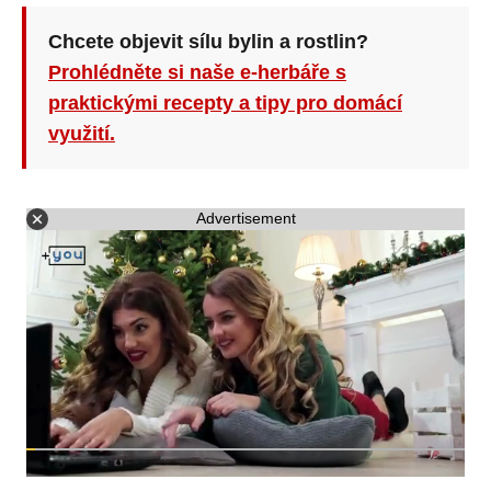
Chcete objevit sílu bylin a rostlin?
Prohlédněte si naše e-herbáře s
praktickými recepty a tipy pro domácí
využití.
Advertisement