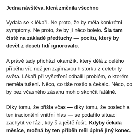
Jedna návštěva, která změnila všechno
Vydala se k lékaři. Ne proto, že by měla konkrétní
symptomy. Ne proto, že by ji něco bolelo.
Šla tam
čistě na základě předtuchy — pocitu, který by
devět z deseti lidí ignorovalo.
A právě tady přichází okamžik, který dělá z celého
příběhu víc než jen zajímavou historku z celebrity
světa. Lékaři při vyšetření odhalili problém, o kterém
neměla tušení. Něco, co tiše rostlo a čekalo. Něco, co
by bez včasného zásahu mohlo skončit fatálně.
Díky tomu, že přišla včas — díky tomu, že poslechla
ten iracionální vnitřní hlas — se podařilo situaci
zachytit ve fázi, kdy šla ještě řešit.
Kdyby čekala
měsíce, možná by ten příběh měl úplně jiný konec.