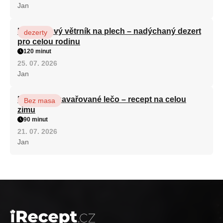
Jan
Karamelový větrník na plech – nadýchaný dezert
dezerty
pro celou rodinu
120 minut
25. 07. 2026
Jan
Babiččino zavařované lečo – recept na celou
Bez masa
zimu
90 minut
21. 07. 2026
Jan