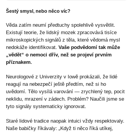
Šestý smysl, nebo něco víc?
Věda zatím neumí předtuchy spolehlivě vysvětlit.
Existují teorie, že lidský mozek zpracovává tisíce
mikroskopických signálů z těla, které vědomá mysl
nedokáže identifikovat.
Vaše podvědomí tak může
„vědět“ o nemoci dřív, než se projeví prvním
příznakem.
Neurologové z Univerzity v Iowě prokázali, že lidé
reagují na nebezpečí ještě předtím, než si ho
uvědomí. Tělo vysílá varování — zrychlený tep, pocit
neklidu, mrazení v zádech. Problém? Naučili jsme se
tyto signály systematicky ignorovat.
Staré lidové tradice naopak intuici vždy respektovaly.
Naše babičky říkávaly: „Když ti něco říká utíkej,