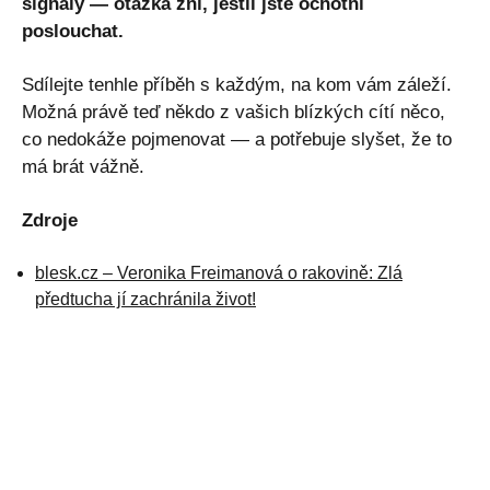
signály — otázka zní, jestli jste ochotní
poslouchat.
Sdílejte tenhle příběh s každým, na kom vám záleží.
Možná právě teď někdo z vašich blízkých cítí něco,
co nedokáže pojmenovat — a potřebuje slyšet, že to
má brát vážně.
Zdroje
blesk.cz – Veronika Freimanová o rakovině: Zlá
předtucha jí zachránila život!