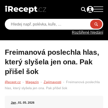
Rozšířené hledání
Freimanová poslechla hlas,
který slyšela jen ona. Pak
přišel šok
iRecept.cz
Magazín
Zajímavosti
Freimanová poslechla
hlas, který slyšela jen ona. Pak přišel šok
Jan
, 01. 05. 2026