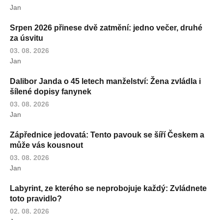
Jan
Srpen 2026 přinese dvě zatmění: jedno večer, druhé
za úsvitu
03. 08. 2026
Jan
Dalibor Janda o 45 letech manželství: Žena zvládla i
šílené dopisy fanynek
03. 08. 2026
Jan
Zápřednice jedovatá: Tento pavouk se šíří Českem a
může vás kousnout
03. 08. 2026
Jan
Labyrint, ze kterého se neprobojuje každý: Zvládnete
toto pravidlo?
02. 08. 2026