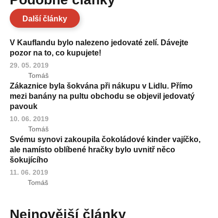
Další články
V Kauflandu bylo nalezeno jedovaté zelí. Dávejte
pozor na to, co kupujete!
29. 05. 2019
Tomáš
Zákaznice byla šokvána při nákupu v Lidlu. Přímo
mezi banány na pultu obchodu se objevil jedovatý
pavouk
10. 06. 2019
Tomáš
Svému synovi zakoupila čokoládové kinder vajíčko,
ale namísto oblíbené hračky bylo uvnitř něco
šokujícího
11. 06. 2019
Tomáš
Nejnovější články