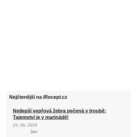
Nejčtenější na iRecept.cz
Nejlepší vepřová žebra pečená v troubě:
Tajemství je v marinádě!
23. 06. 2025
Jan