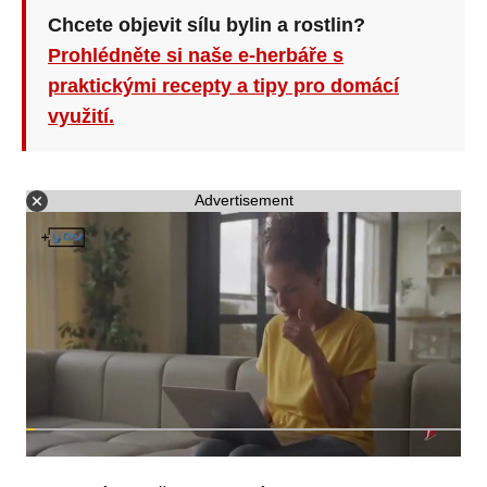
Chcete objevit sílu bylin a rostlin?
Prohlédněte si naše e-herbáře s
praktickými recepty a tipy pro domácí
využití.
Advertisement