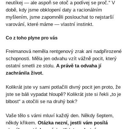
neutíkej — ale aspoň se otoč a podívej se proč.“ V
době, kdy jsme obklopení daty a racionálním
myšlením, jsme zapomněli poslouchat to nejstarší
varování, které máme — vlastní instinkt.
Co z toho plyne pro vás
Freimanová neměla rentgenový zrak ani nadpřirozené
schopnosti. Měla jen odvahu vzít vážně pocit, který
ostatní smetli ze stolu.
A právě ta odvaha jí
zachránila život.
Kolikrát jste vy sami potlačili divný pocit jen proto, že
jste se báli vypadat hloupě? Kolikrát jste si řekli „to je
blbost“ a otočili se na druhý bok?
Vaše tělo s vámi mluví každý den. Někdy šeptem,
někdy křikem.
Otázka nezní, jestli vám posílá