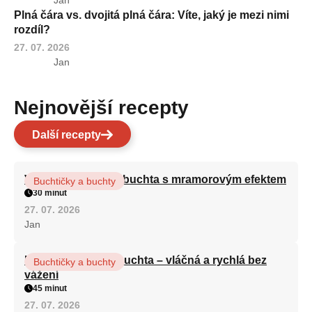
Plná čára vs. dvojitá plná čára: Víte, jaký je mezi nimi
rozdíl?
27. 07. 2026
Jan
Nejnovější recepty
Další recepty
Vláčná olejová litá buchta s mramorovým efektem
Buchtičky a buchty
30 minut
27. 07. 2026
Jan
Hrnková maková buchta – vláčná a rychlá bez
Buchtičky a buchty
vážení
45 minut
27. 07. 2026