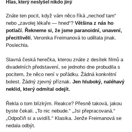
Hlas, který neslyšel nikdo jiný
Znáte ten pocit, když vám něco říká „nechoď tam“
nebo „zavolej lékaře — hned“?
Většina z nás ho
potlačí. Řekneme si, že jsme paranoidní, unavení,
přecitlivělí.
Veronika Freimanová to udělala jinak.
Poslechla.
Slavná česká herečka, kterou znáte z desítek filmů a
divadelních představení, se jednoho dne probudila s
pocitem, že něco není v pořádku. Žádná konkrétní
bolest. Žádný zjevný příznak.
Jen hluboký, naléhavý
neklid, který odmítal odejít.
Řekla o tom blízkým. Reakce? Přesně taková, jakou
byste čekali. „To nic nebude.“ „Jsi přepracovaná.“
„Odpočiň si a uvidíš.“ Klasika. Jenže Freimanová se
nedala odbýt.