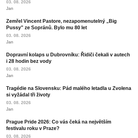
03. 08. 2026
Jan
Zemřel Vincent Pastore, nezapomenutelný „Big
Pussy" ze Sopránů. Bylo mu 80 let
03. 08. 2026
Jan
Dopravní kolaps u Dubrovníku: Řidiči čekali v autech
i 28 hodin bez vody
03. 08. 2026
Jan
Tragédie na Slovensku: Pád malého letadla u Zvolena
si vyžádal tři životy
03. 08. 2026
Jan
Prague Pride 2026: Co vás čeká na největším
festivalu roku v Praze?
03. 08. 2026