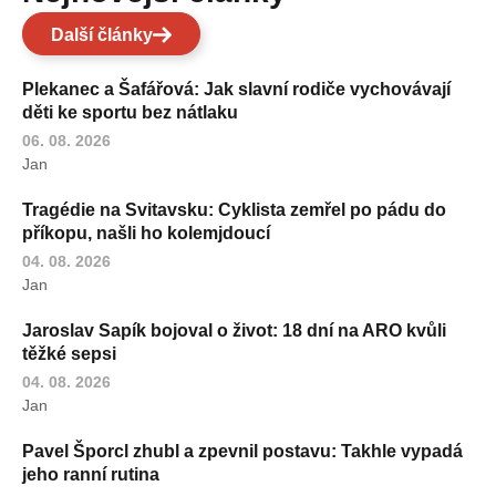
Další články
Plekanec a Šafářová: Jak slavní rodiče vychovávají
děti ke sportu bez nátlaku
06. 08. 2026
Jan
Tragédie na Svitavsku: Cyklista zemřel po pádu do
příkopu, našli ho kolemjdoucí
04. 08. 2026
Jan
Jaroslav Sapík bojoval o život: 18 dní na ARO kvůli
těžké sepsi
04. 08. 2026
Jan
Pavel Šporcl zhubl a zpevnil postavu: Takhle vypadá
jeho ranní rutina