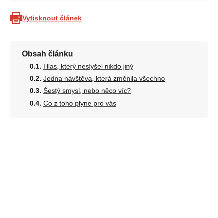
Vytisknout článek
Obsah článku
Hlas, který neslyšel nikdo jiný
Jedna návštěva, která změnila všechno
Šestý smysl, nebo něco víc?
Co z toho plyne pro vás