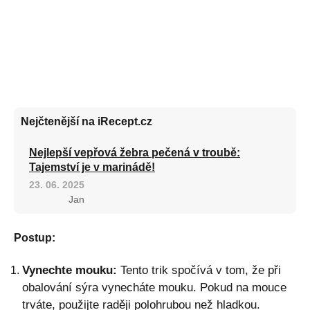
Nejčtenější na iRecept.cz
Nejlepší vepřová žebra pečená v troubě:
Tajemství je v marinádě!
23. 06. 2025
Jan
Postup:
Vynechte mouku:
Tento trik spočívá v tom, že při
obalování sýra vynecháte mouku. Pokud na mouce
trváte, použijte raději polohrubou než hladkou.