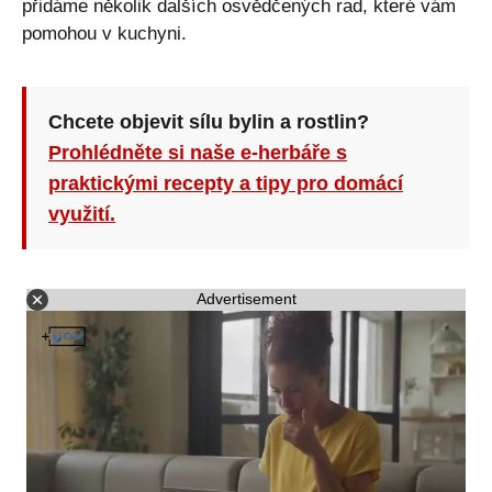
přidáme několik dalších osvědčených rad, které vám
pomohou v kuchyni.
Chcete objevit sílu bylin a rostlin?
Prohlédněte si naše e-herbáře s
praktickými recepty a tipy pro domácí
využití.
Advertisement