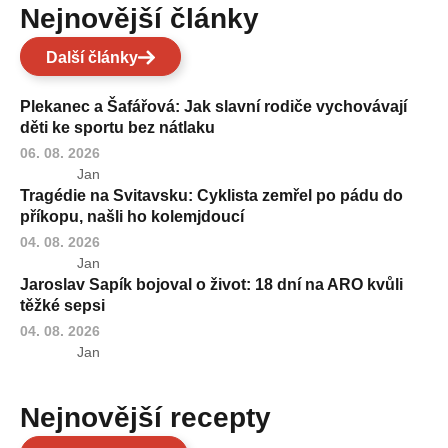
Nejnovější články
Další články
Plekanec a Šafářová: Jak slavní rodiče vychovávají
děti ke sportu bez nátlaku
06. 08. 2026
Jan
Tragédie na Svitavsku: Cyklista zemřel po pádu do
příkopu, našli ho kolemjdoucí
04. 08. 2026
Jan
Jaroslav Sapík bojoval o život: 18 dní na ARO kvůli
těžké sepsi
04. 08. 2026
Jan
Nejnovější recepty