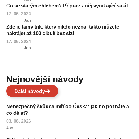
Co se starým chlebem? Připrav z něj vynikající salát
17. 06. 2024
Jan
Zde je tajný trik, který nikdo nezná: takto můžete
nakrájet až 100 cibulí bez slz!
17. 06. 2024
Jan
Nejnovější návody
Další návody
Nebezpečný škůdce míří do Česka: jak ho poznáte a
co dělat?
03. 08. 2026
Jan