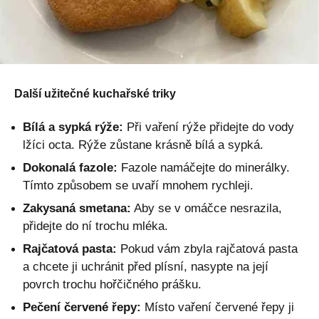
Další užitečné kuchařské triky
Bílá a sypká rýže:
Při vaření rýže přidejte do vody
lžíci octa. Rýže zůstane krásně bílá a sypká.
Dokonalá fazole:
Fazole namáčejte do minerálky.
Tímto způsobem se uvaří mnohem rychleji.
Zakysaná smetana:
Aby se v omáčce nesrazila,
přidejte do ní trochu mléka.
Rajčatová pasta:
Pokud vám zbyla rajčatová pasta
a chcete ji uchránit před plísní, nasypte na její
povrch trochu hořčičného prášku.
Pečení červené řepy:
Místo vaření červené řepy ji