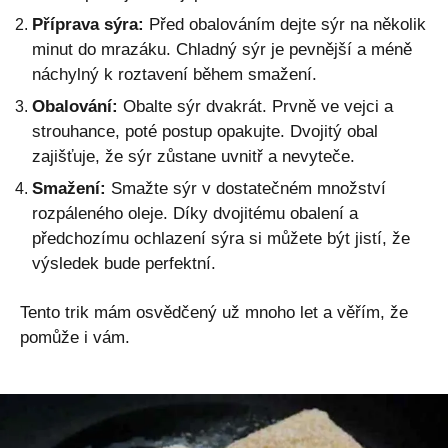
Příprava sýra:
Před obalováním dejte sýr na několik
minut do mrazáku. Chladný sýr je pevnější a méně
náchylný k roztavení během smažení.
Obalování:
Obalte sýr dvakrát. Prvně ve vejci a
strouhance, poté postup opakujte. Dvojitý obal
zajišťuje, že sýr zůstane uvnitř a nevyteče.
Smažení:
Smažte sýr v dostatečném množství
rozpáleného oleje. Díky dvojitému obalení a
předchozímu ochlazení sýra si můžete být jistí, že
výsledek bude perfektní.
Tento trik mám osvědčený už mnoho let a věřím, že
pomůže i vám.