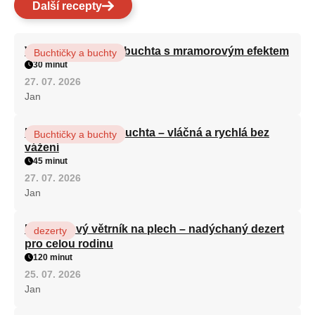
Další recepty
Vláčná olejová litá buchta s mramorovým efektem
Buchtičky a buchty
30 minut
27. 07. 2026
Jan
Hrnková maková buchta – vláčná a rychlá bez
Buchtičky a buchty
vážení
45 minut
27. 07. 2026
Jan
Karamelový větrník na plech – nadýchaný dezert
dezerty
pro celou rodinu
120 minut
25. 07. 2026
Jan