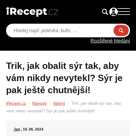
Rozšířené hledání
Trik, jak obalit sýr tak, aby
vám nikdy nevytekl? Sýr je
pak ještě chutnější!
iRecept.cz
Návody
Vaření
Trik, jak obalit sýr tak, aby
vám nikdy nevytekl? Sýr je pak ještě chutnější!
Jan
, 18. 06. 2024