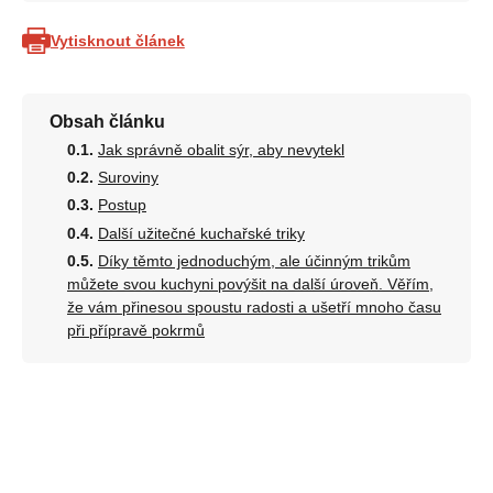
Vytisknout článek
Obsah článku
Jak správně obalit sýr, aby nevytekl
Suroviny
Postup
Další užitečné kuchařské triky
Díky těmto jednoduchým, ale účinným trikům
můžete svou kuchyni povýšit na další úroveň. Věřím,
že vám přinesou spoustu radosti a ušetří mnoho času
při přípravě pokrmů