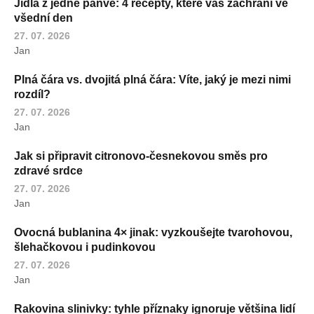
Jídla z jedné pánve: 4 recepty, které vás zachrání ve
všední den
27. 07. 2026
Jan
Plná čára vs. dvojitá plná čára: Víte, jaký je mezi nimi
rozdíl?
27. 07. 2026
Jan
Jak si připravit citronovo-česnekovou směs pro
zdravé srdce
27. 07. 2026
Jan
Ovocná bublanina 4× jinak: vyzkoušejte tvarohovou,
šlehačkovou i pudinkovou
27. 07. 2026
Jan
Rakovina slinivky: tyhle příznaky ignoruje většina lidí