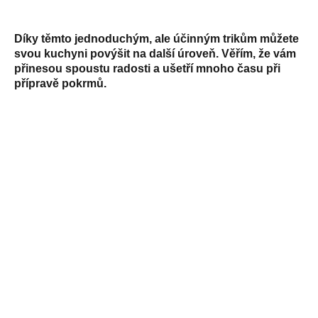
Díky těmto jednoduchým, ale účinným trikům můžete
svou kuchyni povýšit na další úroveň. Věřím, že vám
přinesou spoustu radosti a ušetří mnoho času při
přípravě pokrmů.