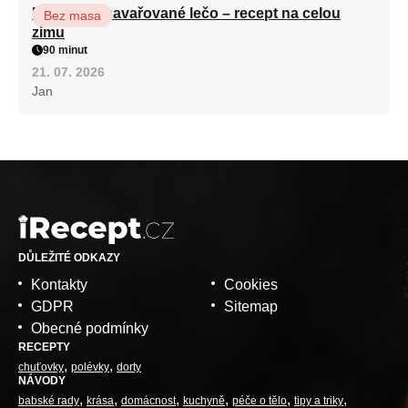
Babiččino zavařované lečo – recept na celou
Bez masa
zimu
90 minut
21. 07. 2026
Jan
DŮLEŽITÉ ODKAZY
Kontakty
Cookies
GDPR
Sitemap
Obecné podmínky
RECEPTY
chuťovky
polévky
dorty
NÁVODY
babské rady
krása
domácnost
kuchyně
péče o tělo
tipy a triky