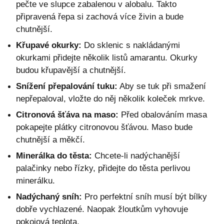
pečte ve slupce zabalenou v alobalu. Takto
připravená řepa si zachová více živin a bude
chutnější.
Křupavé okurky:
Do sklenic s nakládanými
okurkami přidejte několik listů amarantu. Okurky
budou křupavější a chutnější.
Snížení přepalování tuku:
Aby se tuk při smažení
nepřepaloval, vložte do něj několik koleček mrkve.
Citronová šťáva na maso:
Před obalováním masa
pokapejte plátky citronovou šťávou. Maso bude
chutnější a měkčí.
Minerálka do těsta:
Chcete-li nadýchanější
palačinky nebo řízky, přidejte do těsta perlivou
minerálku.
Nadýchaný sníh:
Pro perfektní sníh musí být bílky
dobře vychlazené. Naopak žloutkům vyhovuje
pokojová teplota.