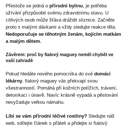
Přestože se jedná o
přírodní bylinu
, je potřeba
užívání přizpůsobit svému zdravotnímu stavu. U
citlivých osob může šťáva dráždit sliznice. Začněte
proto s malými dávkami a vždy sledujte reakce těla.
Nedoporučuje se těhotným ženám, kojícím matkám
a malým dětem.
Závěrem: proč by fialový maguey neměl chybět ve
vaší zahradě
Pokud hledáte nového pomocníka do své
domácí
lékárny
, fialový maguey vás překvapí svou
všestranností. Pomáhá při kožních potížích, trávení,
detoxikaci i únavě. Navíc krásně vypadá a pěstování
nevyžaduje velkou námahu.
Líbí se vám přírodní léčivé rostliny?
Sledujte náš
web, sdílejte článek s přáteli a přidejte si fialový