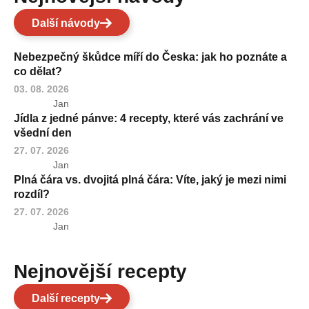
Další návody
Nebezpečný škůdce míří do Česka: jak ho poznáte a
co dělat?
03. 08. 2026
Jan
Jídla z jedné pánve: 4 recepty, které vás zachrání ve
všední den
27. 07. 2026
Jan
Plná čára vs. dvojitá plná čára: Víte, jaký je mezi nimi
rozdíl?
27. 07. 2026
Jan
Nejnovější recepty
Další recepty