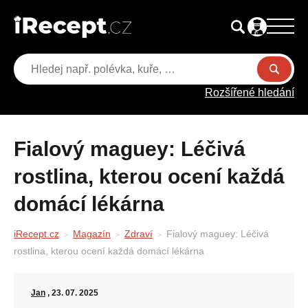
Rozšířené hledání
Fialový maguey: Léčivá
rostlina, kterou ocení každá
domácí lékárna
iRecept.cz
Magazín
Zdraví
Fialový maguey: Léčivá
rostlina, kterou ocení každá domácí lékárna
Jan
, 23. 07. 2025