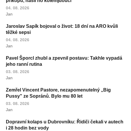
příkopu, našli ho kolemjdoucí
04. 08. 2026
Jan
Jaroslav Sapík bojoval o život: 18 dní na ARO kvůli
těžké sepsi
04. 08. 2026
Jan
Pavel Šporcl zhubl a zpevnil postavu: Takhle vypadá
jeho ranní rutina
03. 08. 2026
Jan
Zemřel Vincent Pastore, nezapomenutelný „Big
Pussy" ze Sopránů. Bylo mu 80 let
03. 08. 2026
Jan
Dopravní kolaps u Dubrovníku: Řidiči čekali v autech
i 28 hodin bez vody