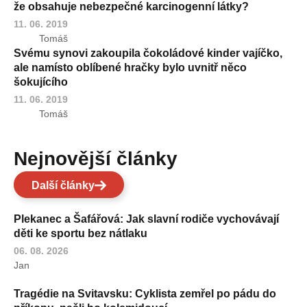
že obsahuje nebezpečné karcinogenní látky?
11. 06. 2019
Tomáš
Svému synovi zakoupila čokoládové kinder vajíčko,
ale namísto oblíbené hračky bylo uvnitř něco
šokujícího
11. 06. 2019
Tomáš
Nejnovější články
Další články
Plekanec a Šafářová: Jak slavní rodiče vychovávají
děti ke sportu bez nátlaku
06. 08. 2026
Jan
Tragédie na Svitavsku: Cyklista zemřel po pádu do