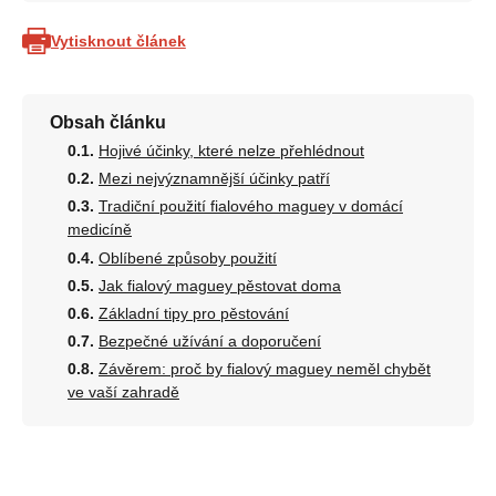
Vytisknout článek
Obsah článku
Hojivé účinky, které nelze přehlédnout
Mezi nejvýznamnější účinky patří
Tradiční použití fialového maguey v domácí
medicíně
Oblíbené způsoby použití
Jak fialový maguey pěstovat doma
Základní tipy pro pěstování
Bezpečné užívání a doporučení
Závěrem: proč by fialový maguey neměl chybět
ve vaší zahradě