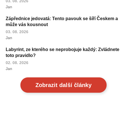
03. 08. 2026
Jan
Zápřednice jedovatá: Tento pavouk se šíří Českem a
může vás kousnout
03. 08. 2026
Jan
Labyrint, ze kterého se neprobojuje každý: Zvládnete
toto pravidlo?
02. 08. 2026
Jan
Zobrazit další články