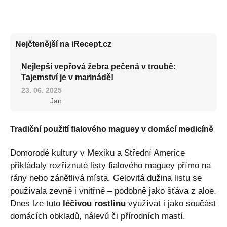
Nejčtenější na iRecept.cz
Nejlepší vepřová žebra pečená v troubě:
Tajemství je v marinádě!
23. 06. 2025
Jan
Tradiční použití fialového maguey v domácí medicíně
Domorodé kultury v Mexiku a Střední Americe
přikládaly rozříznuté listy fialového maguey přímo na
rány nebo zánětlivá místa. Gelovitá dužina listu se
používala zevně i vnitřně – podobně jako šťáva z aloe.
Dnes lze tuto
léčivou rostlinu
využívat i jako součást
domácích obkladů, nálevů či přírodních mastí.