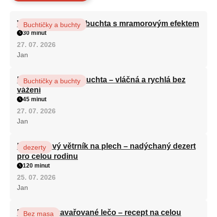
Vláčná olejová litá buchta s mramorovým efektem
Buchtičky a buchty
30 minut
27. 07. 2026
Jan
Hrnková maková buchta – vláčná a rychlá bez
Buchtičky a buchty
vážení
45 minut
27. 07. 2026
Jan
Karamelový větrník na plech – nadýchaný dezert
dezerty
pro celou rodinu
120 minut
25. 07. 2026
Jan
Babiččino zavařované lečo – recept na celou
Bez masa