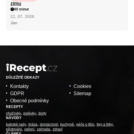
zimu
90 minut
21. 07. 2026
Jan
DŮLEŽITÉ ODKAZY
Kontakty
Cookies
GDPR
Sitemap
Obecné podmínky
RECEPTY
chuťovky
polévky
dorty
NÁVODY
babské rady
krása
domácnost
kuchyně
péče o tělo
tipy a triky
pěstování
vaření
zahrada
zdraví
ČLÁNKY