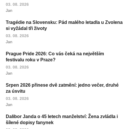
03. 08. 2026
Jan
Tragédie na Slovensku: Pád malého letadla u Zvolena
si vyžádal tři životy
03. 08. 2026
Jan
Prague Pride 2026: Co vás čeká na největším
festivalu roku v Praze?
03. 08. 2026
Jan
Srpen 2026 přinese dvě zatmění: jedno večer, druhé
za úsvitu
03. 08. 2026
Jan
Dalibor Janda o 45 letech manželství: Žena zvládla i
šílené dopisy fanynek