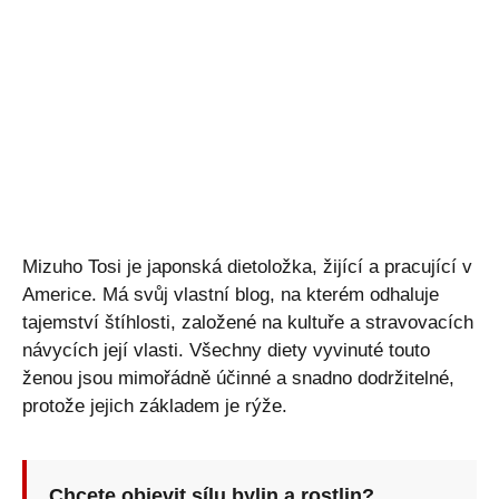
Mizuho Tosi je japonská dietoložka, žijící a pracující v
Americe. Má svůj vlastní blog, na kterém odhaluje
tajemství štíhlosti, založené na kultuře a stravovacích
návycích její vlasti. Všechny diety vyvinuté touto
ženou jsou mimořádně účinné a snadno dodržitelné,
protože jejich základem je rýže.
Chcete objevit sílu bylin a rostlin?