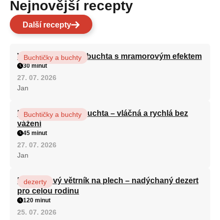
Nejnovější recepty
Další recepty
Vláčná olejová litá buchta s mramorovým efektem
Buchtičky a buchty
30 minut
27. 07. 2026
Jan
Hrnková maková buchta – vláčná a rychlá bez
Buchtičky a buchty
vážení
45 minut
27. 07. 2026
Jan
Karamelový větrník na plech – nadýchaný dezert
dezerty
pro celou rodinu
120 minut
25. 07. 2026