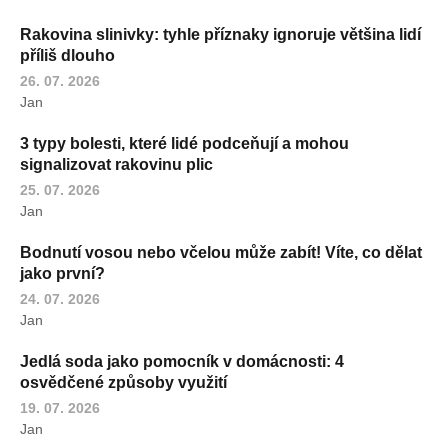
Rakovina slinivky: tyhle příznaky ignoruje většina lidí
příliš dlouho
26. 07. 2026
Jan
3 typy bolesti, které lidé podceňují a mohou
signalizovat rakovinu plic
25. 07. 2026
Jan
Bodnutí vosou nebo včelou může zabít! Víte, co dělat
jako první?
24. 07. 2026
Jan
Jedlá soda jako pomocník v domácnosti: 4
osvědčené způsoby využití
19. 07. 2026
Jan