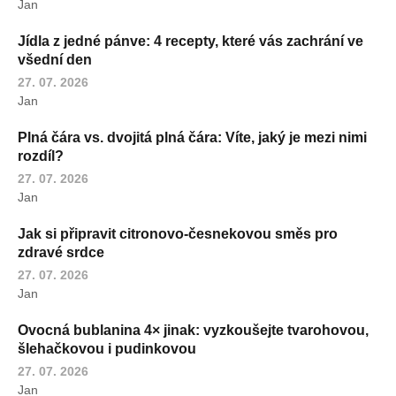
Jan
Jídla z jedné pánve: 4 recepty, které vás zachrání ve
všední den
27. 07. 2026
Jan
Plná čára vs. dvojitá plná čára: Víte, jaký je mezi nimi
rozdíl?
27. 07. 2026
Jan
Jak si připravit citronovo-česnekovou směs pro
zdravé srdce
27. 07. 2026
Jan
Ovocná bublanina 4× jinak: vyzkoušejte tvarohovou,
šlehačkovou i pudinkovou
27. 07. 2026
Jan