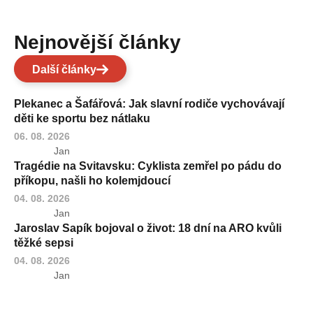
Nejnovější články
Další články
Plekanec a Šafářová: Jak slavní rodiče vychovávají
děti ke sportu bez nátlaku
06. 08. 2026
Jan
Tragédie na Svitavsku: Cyklista zemřel po pádu do
příkopu, našli ho kolemjdoucí
04. 08. 2026
Jan
Jaroslav Sapík bojoval o život: 18 dní na ARO kvůli
těžké sepsi
04. 08. 2026
Jan