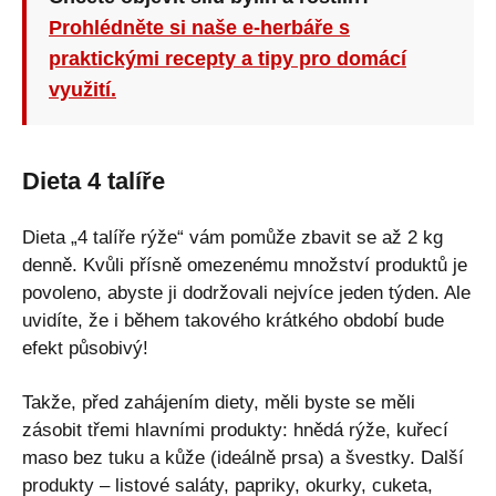
Prohlédněte si naše e-herbáře s
praktickými recepty a tipy pro domácí
využití.
Dieta 4 talíře
Dieta „4 talíře rýže“ vám pomůže zbavit se až 2 kg
denně. Kvůli přísně omezenému množství produktů je
povoleno, abyste ji dodržovali nejvíce jeden týden. Ale
uvidíte, že i během takového krátkého období bude
efekt působivý!
Takže, před zahájením diety, měli byste se měli
zásobit třemi hlavními produkty: hnědá rýže, kuřecí
maso bez tuku a kůže (ideálně prsa) a švestky. Další
produkty – listové saláty, papriky, okurky, cuketa,