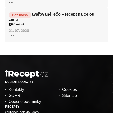
Jan
Babiččino zavařované lečo – recept na celou
Bez masa
zimu
90 minut
21. 07. 2026
Jan
DŮLEŽITÉ ODKAZY
Kontakty
Cookies
GDPR
Sitemap
Obecné podmínky
RECEPTY
chuťovky
polévky
dorty