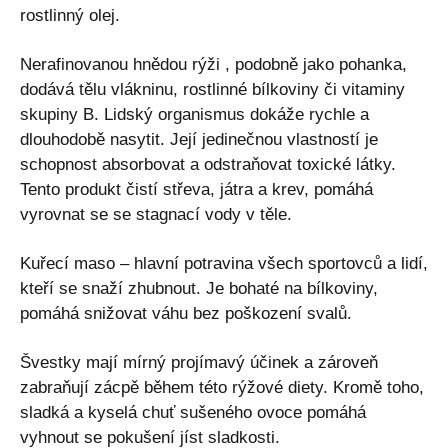
rostlinný olej.
Nerafinovanou hnědou rýži , podobně jako pohanka,
dodává tělu vlákninu, rostlinné bílkoviny či vitaminy
skupiny B. Lidský organismus dokáže rychle a
dlouhodobě nasytit. Její jedinečnou vlastností je
schopnost absorbovat a odstraňovat toxické látky.
Tento produkt čistí střeva, játra a krev, pomáhá
vyrovnat se se stagnací vody v těle.
Kuřecí maso – hlavní potravina všech sportovců a lidí,
kteří se snaží zhubnout. Je bohaté na bílkoviny,
pomáhá snižovat váhu bez poškození svalů.
Švestky mají mírný projímavý účinek a zároveň
zabraňují zácpě během této rýžové diety. Kromě toho,
sladká a kyselá chuť sušeného ovoce pomáhá
vyhnout se pokušení jíst sladkosti.