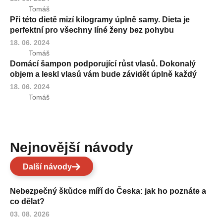
Tomáš
Při této dietě mizí kilogramy úplně samy. Dieta je
perfektní pro všechny líné ženy bez pohybu
18. 06. 2024
Tomáš
Domácí šampon podporující růst vlasů. Dokonalý
objem a leskl vlasů vám bude závidět úplně každý
18. 06. 2024
Tomáš
Nejnovější návody
Další návody
Nebezpečný škůdce míří do Česka: jak ho poznáte a
co dělat?
03. 08. 2026