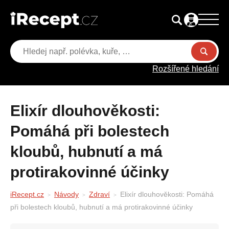
Rozšířené hledání
Elixír dlouhověkosti:
Pomáhá při bolestech
kloubů, hubnutí a má
protirakovinné účinky
iRecept.cz
Návody
Zdraví
Elixír dlouhověkosti: Pomáhá
při bolestech kloubů, hubnutí a má protirakovinné účinky