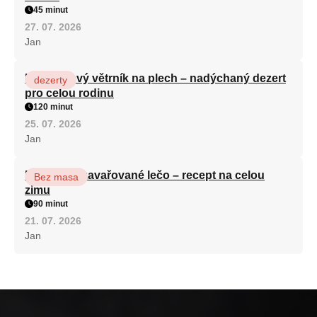
45 minut
27. 07. 2026
Jan
Karamelový větrník na plech – nadýchaný dezert
dezerty
pro celou rodinu
120 minut
25. 07. 2026
Jan
Babiččino zavařované lečo – recept na celou
Bez masa
zimu
90 minut
21. 07. 2026
Jan