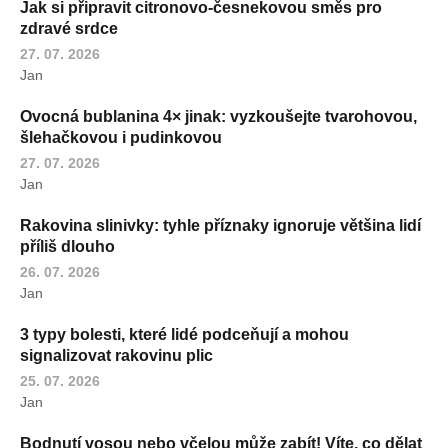
Jak si připravit citronovo-česnekovou směs pro
zdravé srdce
27. 07. 2026
Jan
Ovocná bublanina 4× jinak: vyzkoušejte tvarohovou,
šlehačkovou i pudinkovou
27. 07. 2026
Jan
Rakovina slinivky: tyhle příznaky ignoruje většina lidí
příliš dlouho
26. 07. 2026
Jan
3 typy bolesti, které lidé podceňují a mohou
signalizovat rakovinu plic
25. 07. 2026
Jan
Bodnutí vosou nebo včelou může zabít! Víte, co dělat