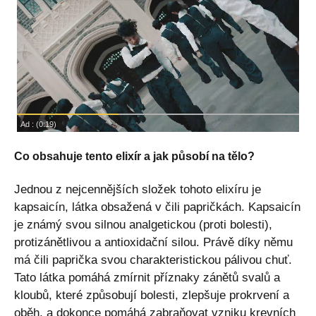
Co obsahuje tento elixír a jak působí na tělo?
Jednou z nejcennějších složek tohoto elixíru je
kapsaicín, látka obsažená v čili papričkách. Kapsaicín
je známý svou silnou analgetickou (proti bolesti),
protizánětlivou a antioxidační silou. Právě díky němu
má čili paprička svou charakteristickou pálivou chuť.
Tato látka pomáhá zmírnit příznaky zánětů svalů a
kloubů, které způsobují bolesti, zlepšuje prokrvení a
oběh, a dokonce pomáhá zabraňovat vzniku krevních