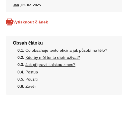
Jan
, 05. 02. 2025
Vytisknout článek
Obsah článku
Co obsahuje tento elixír a jak působí na tělo?
Kdo by měl tento elixír užívat?
Jak připravit italskou zmes?
Postup
Použití
Závěr