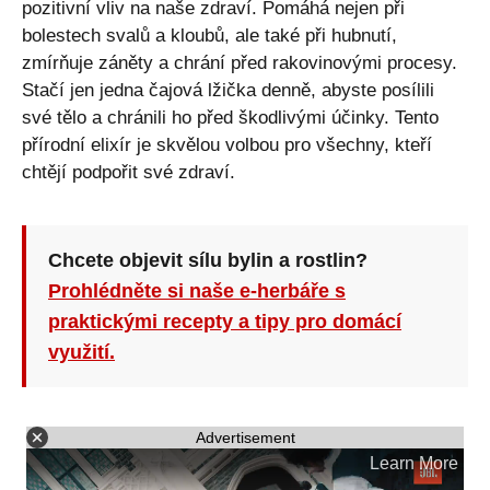
pozitivní vliv na naše zdraví. Pomáhá nejen při
bolestech svalů a kloubů, ale také při hubnutí,
zmírňuje záněty a chrání před rakovinovými procesy.
Stačí jen jedna čajová lžička denně, abyste posílili
své tělo a chránili ho před škodlivými účinky. Tento
přírodní elixír je skvělou volbou pro všechny, kteří
chtějí podpořit své zdraví.
Chcete objevit sílu bylin a rostlin?
Prohlédněte si naše e-herbáře s
praktickými recepty a tipy pro domácí
využití.
Advertisement