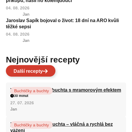
příkopu, našli ho kolemjdoucí
04. 08. 2026
Jan
Jaroslav Sapík bojoval o život: 18 dní na ARO kvůli
těžké sepsi
04. 08. 2026
Jan
Nejnovější recepty
Další recepty
Vláčná olejová litá buchta s mramorovým efektem
Buchtičky a buchty
30 minut
27. 07. 2026
Jan
Hrnková maková buchta – vláčná a rychlá bez
Buchtičky a buchty
vážení