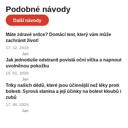
Podobné návody
Další návody
Máte zdravé srdce? Domácí test, který vám může
zachránit život!
17. 12. 2019
Jan
Jak jednoduše odstranit povislá oční víčka a napnout
uvolněnou pokožku
15. 01. 2020
Jan
Triky našich dědů, které jsou účinnější než léky proti
bolesti. Syrová slanina a její účinky na bolest kloubů i
zubů
17. 06. 2024
Jan