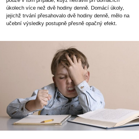
pouze v tom případě, když netrávili při domácích
úkolech více než dvě hodiny denně. Domácí úkoly,
jejichž trvání přesahovalo dvě hodiny denně, mělo na
učební výsledky postupně přesně opačný efekt.