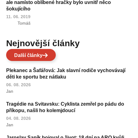
ale namísto oblíbené hračky bylo uvnitř něco
šokujícího
11. 06. 2019
Tomáš
Nejnovější články
Další články
Plekanec a Šafářová: Jak slavní rodiče vychovávají
děti ke sportu bez nátlaku
06. 08. 2026
Jan
Tragédie na Svitavsku: Cyklista zemřel po pádu do
příkopu, našli ho kolemjdoucí
04. 08. 2026
Jan
Jaroslav Sapík bojoval o život: 18 dní na ARO kvůli