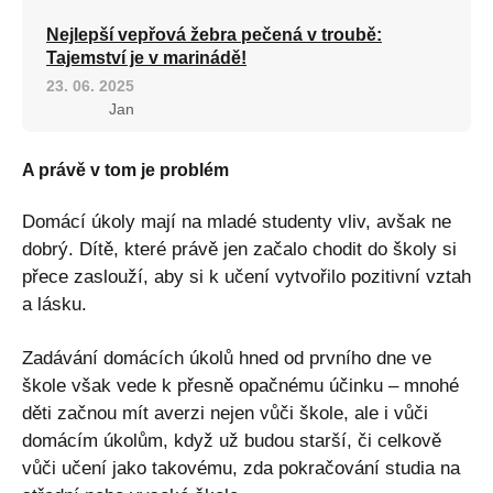
Nejlepší vepřová žebra pečená v troubě:
Tajemství je v marinádě!
23. 06. 2025
Jan
A právě v tom je problém
Domácí úkoly mají na mladé studenty vliv, avšak ne
dobrý. Dítě, které právě jen začalo chodit do školy si
přece zaslouží, aby si k učení vytvořilo pozitivní vztah
a lásku.
Zadávání domácích úkolů hned od prvního dne ve
škole však vede k přesně opačnému účinku – mnohé
děti začnou mít averzi nejen vůči škole, ale i vůči
domácím úkolům, když už budou starší, či celkově
vůči učení jako takovému, zda pokračování studia na