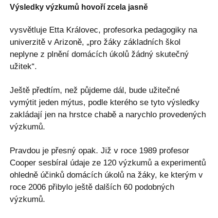
Výsledky výzkumů hovoří zcela jasně
vysvětluje Etta Královec, profesorka pedagogiky na
univerzitě v Arizoně, „pro žáky základních škol
neplyne z plnění domácích úkolů žádný skutečný
užitek“.
Ještě předtím, než půjdeme dál, bude užitečné
vymýtit jeden mýtus, podle kterého se tyto výsledky
zakládají jen na hrstce chabě a narychlo provedených
výzkumů.
Pravdou je přesný opak. Již v roce 1989 profesor
Cooper sesbíral údaje ze 120 výzkumů a experimentů
ohledně účinků domácích úkolů na žáky, ke kterým v
roce 2006 přibylo ještě dalších 60 podobných
výzkumů.