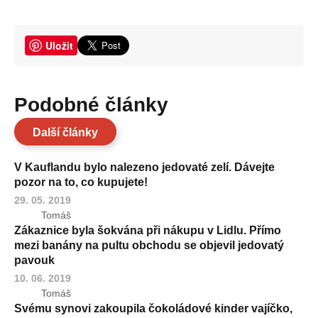
Uložit
Podobné články
Další články
V Kauflandu bylo nalezeno jedovaté zelí. Dávejte
pozor na to, co kupujete!
29. 05. 2019
Tomáš
Zákaznice byla šokvána při nákupu v Lidlu. Přímo
mezi banány na pultu obchodu se objevil jedovatý
pavouk
10. 06. 2019
Tomáš
Svému synovi zakoupila čokoládové kinder vajíčko,