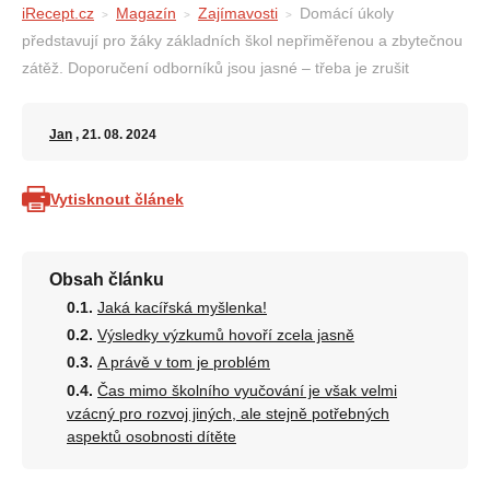
iRecept.cz
Magazín
Zajímavosti
Domácí úkoly
představují pro žáky základních škol nepřiměřenou a zbytečnou
zátěž. Doporučení odborníků jsou jasné – třeba je zrušit
Jan
, 21. 08. 2024
Vytisknout článek
Obsah článku
Jaká kacířská myšlenka!
Výsledky výzkumů hovoří zcela jasně
A právě v tom je problém
Čas mimo školního vyučování je však velmi
vzácný pro rozvoj jiných, ale stejně potřebných
aspektů osobnosti dítěte