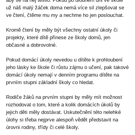
aby se na něj těšilo. Pokud po dlouhém dni ve škole
už náš malý žáček doma nemá více sil zlepšovat se
ve čtení, čtěme mu my a nechme ho jen poslouchat.
Kromě čtení by měly být všechny ostatní úkoly či
projekty, které dítě přinese ze školy domů, jen
občasné a dobrovolné.
Pokud domácí úkoly nevedou u dítěte k prohloubení
jeho lásky ke škole či růstu zájmu o učení, pak takové
domácí úkoly nemají v denním programu dítěte na
prvním stupni základní školy co hledat.
Rodiče žáků na prvním stupni by měly mít možnost
rozhodovat o tom, které a kolik domácích úkolů by
jejich děti měly dostávat. Uskutečnění této nelehké
úlohy si třeba nejprve alespoň vědět představit na
úrovni rodiny, třídy či celé školy.