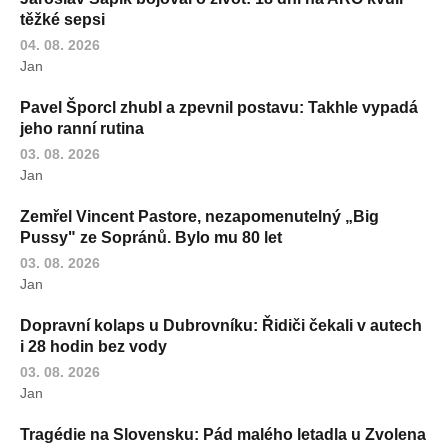
těžké sepsi
04. 08. 2026
Jan
Pavel Šporcl zhubl a zpevnil postavu: Takhle vypadá
jeho ranní rutina
03. 08. 2026
Jan
Zemřel Vincent Pastore, nezapomenutelný „Big
Pussy" ze Sopránů. Bylo mu 80 let
03. 08. 2026
Jan
Dopravní kolaps u Dubrovníku: Řidiči čekali v autech
i 28 hodin bez vody
03. 08. 2026
Jan
Tragédie na Slovensku: Pád malého letadla u Zvolena