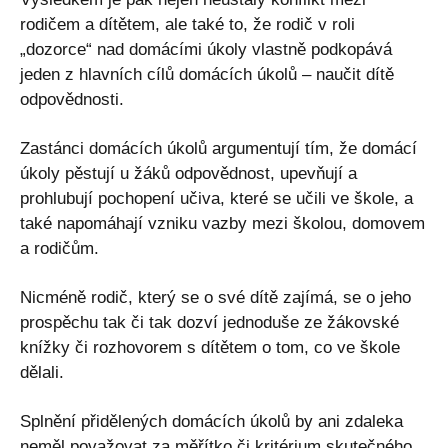
rodičem a dítětem, ale také to, že rodič v roli
„dozorce“ nad domácími úkoly vlastně podkopává
jeden z hlavních cílů domácích úkolů – naučit dítě
odpovědnosti.
Zastánci domácích úkolů argumentují tím, že domácí
úkoly pěstují u žáků odpovědnost, upevňují a
prohlubují pochopení učiva, které se učili ve škole, a
také napomáhají vzniku vazby mezi školou, domovem
a rodičům.
Nicméně rodič, který se o své dítě zajímá, se o jeho
prospěchu tak či tak dozví jednoduše ze žákovské
knížky či rozhovorem s dítětem o tom, co ve škole
dělali.
Splnění přidělených domácích úkolů by ani zdaleka
neměl považovat za měřítko či kritérium skutečného