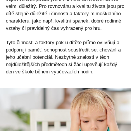
velmi důležitý. Pro rovnováhu a kvalitu života jsou pro
dítě stejně důležité i činnosti a faktory mimoškolního
charakteru, jako např. kvalitní spánek, dobré rodinné
vztahy či pravidelný čas vyhrazený pro hru.
Tyto činnosti a faktory pak u dítěte přímo ovlivňují a
podporují paměť, schopnost soustředit se, chování a
jeho učební potenciál. Nezbytné znalosti v těch
nejdůležitějších předmětech si žáci upevňují každý
den ve škole během vyučovacích hodin.