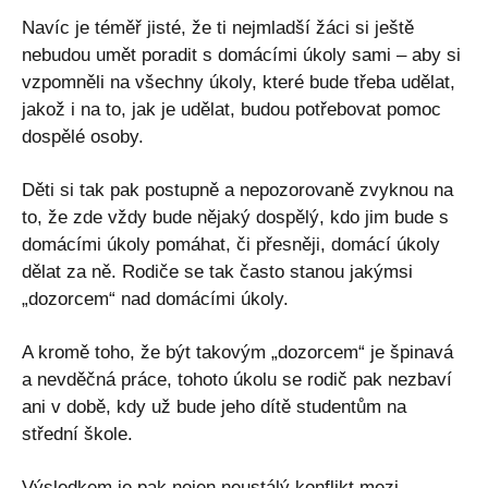
Navíc je téměř jisté, že ti nejmladší žáci si ještě
nebudou umět poradit s domácími úkoly sami – aby si
vzpomněli na všechny úkoly, které bude třeba udělat,
jakož i na to, jak je udělat, budou potřebovat pomoc
dospělé osoby.
Děti si tak pak postupně a nepozorovaně zvyknou na
to, že zde vždy bude nějaký dospělý, kdo jim bude s
domácími úkoly pomáhat, či přesněji, domácí úkoly
dělat za ně. Rodiče se tak často stanou jakýmsi
„dozorcem“ nad domácími úkoly.
A kromě toho, že být takovým „dozorcem“ je špinavá
a nevděčná práce, tohoto úkolu se rodič pak nezbaví
ani v době, kdy už bude jeho dítě studentům na
střední škole.
Výsledkem je pak nejen neustálý konflikt mezi