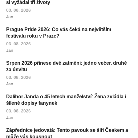
si vyžádal tři životy
03. 08. 2026
Jan
Prague Pride 2026: Co vás čeká na největším
festivalu roku v Praze?
03. 08. 2026
Jan
Srpen 2026 přinese dvě zatmění: jedno večer, druhé
za úsvitu
03. 08. 2026
Jan
Dalibor Janda o 45 letech manželství: Žena zvládla i
šílené dopisy fanynek
03. 08. 2026
Jan
Zápřednice jedovatá: Tento pavouk se šíří Českem a
může vás kousnout