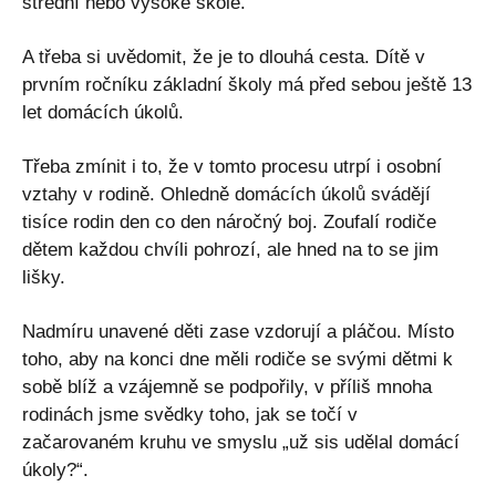
střední nebo vysoké škole.
A třeba si uvědomit, že je to dlouhá cesta. Dítě v
prvním ročníku základní školy má před sebou ještě 13
let domácích úkolů.
Třeba zmínit i to, že v tomto procesu utrpí i osobní
vztahy v rodině. Ohledně domácích úkolů svádějí
tisíce rodin den co den náročný boj. Zoufalí rodiče
dětem každou chvíli pohrozí, ale hned na to se jim
lišky.
Nadmíru unavené děti zase vzdorují a pláčou. Místo
toho, aby na konci dne měli rodiče se svými dětmi k
sobě blíž a vzájemně se podpořily, v příliš mnoha
rodinách jsme svědky toho, jak se točí v
začarovaném kruhu ve smyslu „už sis udělal domácí
úkoly?“.