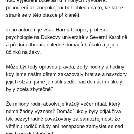
Toto vyjádření bude asi u mnohých vyvolávat
pobouření až znepokojení bez ohledu na to, ke které
straně se v této otázce přiklánějí.
Jeho autorem je však Harris Cooper, profesor
psychologie na Dukeovy univerzitě v Severní Karolíně
a přední odborník ohledně domácích úkolů a jejich
účinků na žáky.
Může být tedy opravdu pravda, že ty hodiny a hodiny,
kdy jsme našim dětem zakazovaly hrát se a navzdory
jejich slzám jsme je nutili sedět nad domácími úkoly,
byly zcela zbytečné?
Že miliony rodin absolvuje každý večer rituál, který
nemá žádný význam? Domácí úkoly byly odjakživa
tak bezvýhradně považovány za samozřejmost, že
většinu rodičů nikdy ani nenapadne zamyslet se nad
jejich opodstatněností.