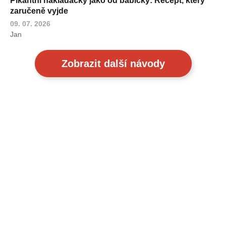
Pikantní nakládačky jako od babičky: Recept, který
zaručeně vyjde
09. 07. 2026
Jan
Zobrazit další návody