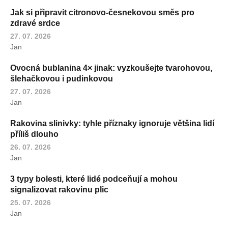
Jak si připravit citronovo-česnekovou směs pro
zdravé srdce
27. 07. 2026
Jan
Ovocná bublanina 4× jinak: vyzkoušejte tvarohovou,
šlehačkovou i pudinkovou
27. 07. 2026
Jan
Rakovina slinivky: tyhle příznaky ignoruje většina lidí
příliš dlouho
26. 07. 2026
Jan
3 typy bolesti, které lidé podceňují a mohou
signalizovat rakovinu plic
25. 07. 2026
Jan