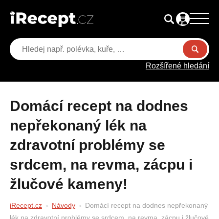
Rozšířené hledání
Domácí recept na dodnes
nepřekonaný lék na
zdravotní problémy se
srdcem, na revma, zácpu i
žlučové kameny!
iRecept.cz
Návody
Domácí recept na dodnes nepřekonaný
lék na zdravotní problémy se srdcem, na revma, zácpu i žlučové