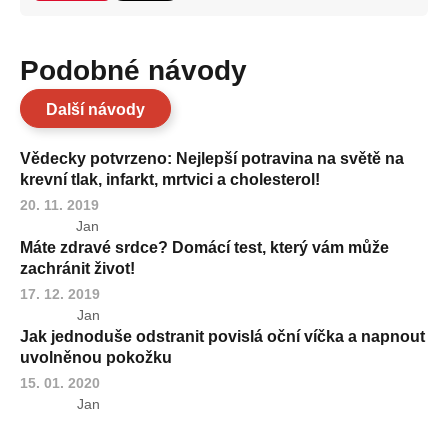
Podobné návody
Další návody
Vědecky potvrzeno: Nejlepší potravina na světě na
krevní tlak, infarkt, mrtvici a cholesterol!
20. 11. 2019
Jan
Máte zdravé srdce? Domácí test, který vám může
zachránit život!
17. 12. 2019
Jan
Jak jednoduše odstranit povislá oční víčka a napnout
uvolněnou pokožku
15. 01. 2020
Jan