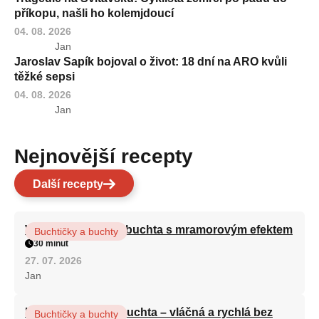
příkopu, našli ho kolemjdoucí
04. 08. 2026
Jan
Jaroslav Sapík bojoval o život: 18 dní na ARO kvůli
těžké sepsi
04. 08. 2026
Jan
Nejnovější recepty
Další recepty
Vláčná olejová litá buchta s mramorovým efektem
Buchtičky a buchty
30 minut
27. 07. 2026
Jan
Hrnková maková buchta – vláčná a rychlá bez
Buchtičky a buchty