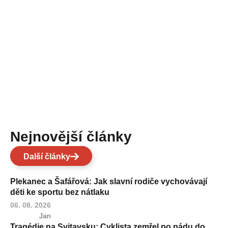
Nejnovější články
Další články
Plekanec a Šafářová: Jak slavní rodiče vychovávají
děti ke sportu bez nátlaku
06. 08. 2026
Jan
Tragédie na Svitavsku: Cyklista zemřel po pádu do