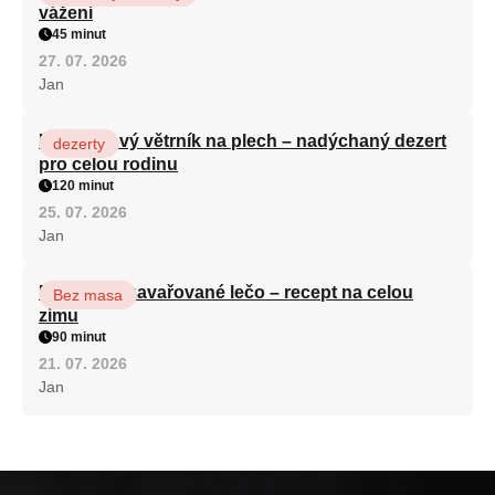
vážení
45 minut
27. 07. 2026
Jan
Karamelový větrník na plech – nadýchaný dezert
dezerty
pro celou rodinu
120 minut
25. 07. 2026
Jan
Babiččino zavařované lečo – recept na celou
Bez masa
zimu
90 minut
21. 07. 2026
Jan