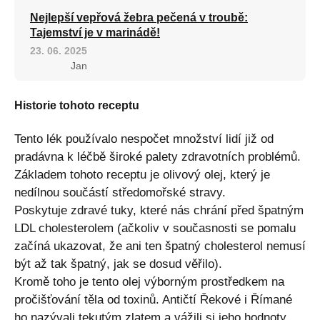
Nejlepší vepřová žebra pečená v troubě:
Tajemství je v marinádě!
23. 06. 2025
Jan
Historie tohoto receptu
Tento lék používalo nespočet množství lidí již od
pradávna k léčbě široké palety zdravotních problémů.
Základem tohoto receptu je olivový olej, který je
nedílnou součástí středomořské stravy.
Poskytuje zdravé tuky, které nás chrání před špatným
LDL cholesterolem (ačkoliv v současnosti se pomalu
začíná ukazovat, že ani ten špatný cholesterol nemusí
být až tak špatný, jak se dosud věřilo).
Kromě toho je tento olej výborným prostředkem na
pročišťování těla od toxinů. Antičtí Řekové i Římané
ho nazývali tekutým zlatem a vážili si jeho hodnoty.