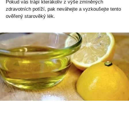
Pokud vás trápí kterákoliv z výše zmíněných
zdravotních potíží, pak neváhejte a vyzkoušejte tento
ověřený starověký lék.