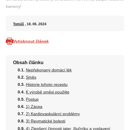
kameny!
Tomáš
, 18. 06. 2024
Vytisknout článek
Obsah článku
Nepřekonaný domácí lék
Směs
Historie tohoto receptu
K výrobě směsi použijte
Postup
1) Zácpa
2) Kardiovaskulární problémy
3) Revmatické bolesti
4) Zlepšení činnosti jater, žlučníku a vyplavení