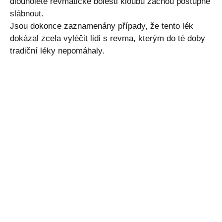
dlouholeté revmatické bolesti kloubů začnou postupně
slábnout.
Jsou dokonce zaznamenány případy, že tento lék
dokázal zcela vyléčit lidi s revma, kterým do té doby
tradiční léky nepomáhaly.