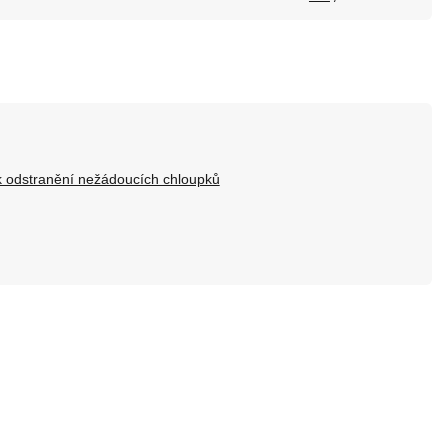
 k odstranění nežádoucích chloupků