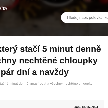
ařky
chny nechtěné chloupky
 pár dní a navždy
 stačí 5 minut denně vmasírovat a všechny nechtěné chloupky
Jan
, 18. 06. 2024