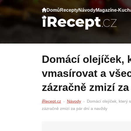
Domů
Recepty
Návody
Magazín
e-Kuch
Domácí olejíček, který stačí 5 minut denně
vmasírovat a vše
zázračně zmizí za
iRecept.cz
Návody
Domácí olejíček, který
zázračně zmizí za pár dní a navždy