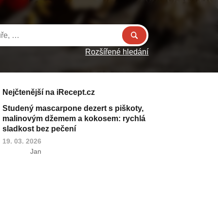
Rozšířené hledání
Nejčtenější na iRecept.cz
Studený mascarpone dezert s piškoty,
malinovým džemem a kokosem: rychlá
sladkost bez pečení
19. 03. 2026
Jan