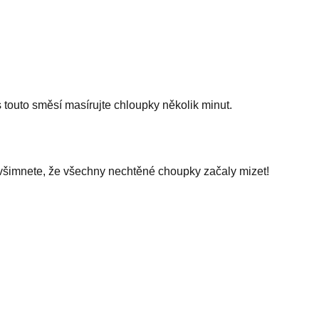
 touto směsí masírujte chloupky několik minut.
i všimnete, že všechny nechtěné choupky začaly mizet!