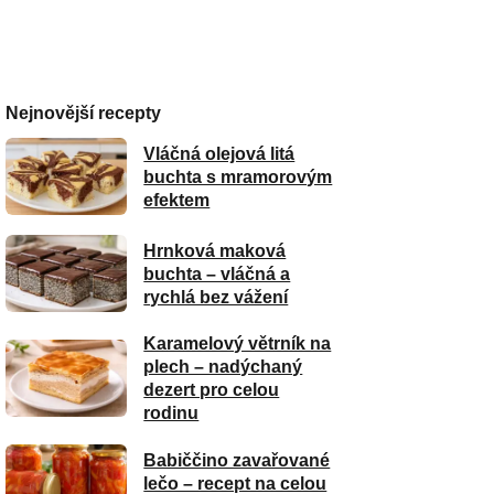
Nejnovější recepty
Vláčná olejová litá
buchta s mramorovým
efektem
Hrnková maková
buchta – vláčná a
rychlá bez vážení
Karamelový větrník na
plech – nadýchaný
dezert pro celou
rodinu
Babiččino zavařované
lečo – recept na celou