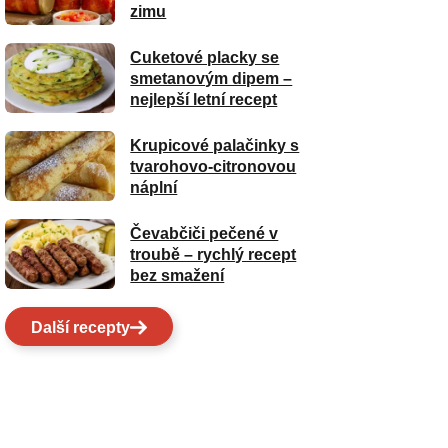
zimu
Cuketové placky se
smetanovým dipem –
nejlepší letní recept
Krupicové palačinky s
tvarohovo-citronovou
náplní
Čevabčiči pečené v
troubě – rychlý recept
bez smažení
Další recepty