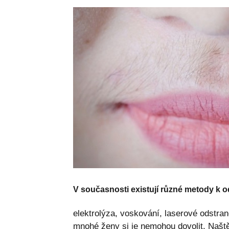
V současnosti existují různé metody k 
elektrolýza, voskování, laserové odstran
mnohé ženy si je nemohou dovolit. Naštěs