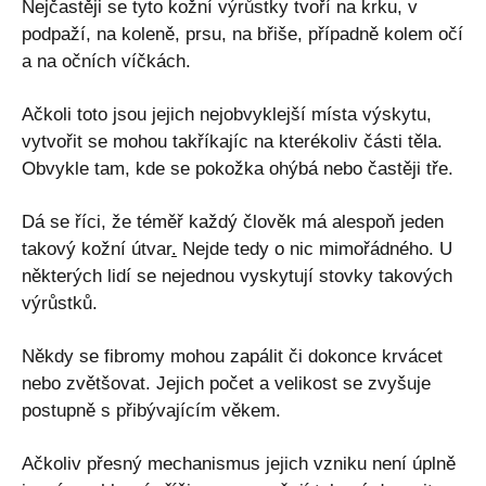
Nejčastěji se tyto kožní výrůstky tvoří na krku, v
podpaží,
na
koleně
, prsu, na břiše, případně kolem očí
a na očních víčkách.
Ačkoli toto jsou jejich nejobvyklejší místa výskytu,
vytvořit se mohou takříkajíc na kterékoliv části těla.
Obvykle tam, kde se pokožka ohýbá nebo častěji tře.
Dá se říci, že téměř každý člověk má alespoň jeden
takový kožní útvar
.
Nejde tedy o nic mimořádného. U
některých lidí se nejednou vyskytují stovky takových
výrůstků.
Někdy se fibromy mohou zapálit či dokonce krvácet
nebo zvětšovat. Jejich počet a velikost se zvyšuje
postupně s přibývajícím věkem.
Ačkoliv přesný mechanismus jejich vzniku není úplně