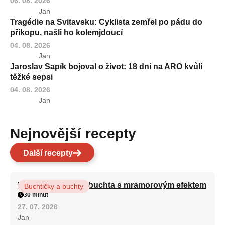
06. 08. 2026
Jan
Tragédie na Svitavsku: Cyklista zemřel po pádu do
příkopu, našli ho kolemjdoucí
04. 08. 2026
Jan
Jaroslav Sapík bojoval o život: 18 dní na ARO kvůli
těžké sepsi
04. 08. 2026
Jan
Nejnovější recepty
Další recepty
Vláčná olejová litá buchta s mramorovým efektem
Buchtičky a buchty
30 minut
27. 07. 2026
Jan