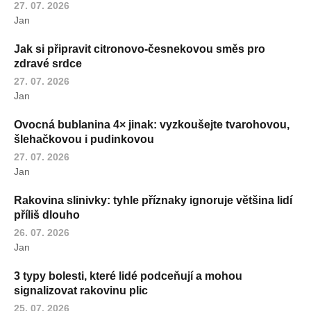
27. 07. 2026
Jan
Jak si připravit citronovo-česnekovou směs pro
zdravé srdce
27. 07. 2026
Jan
Ovocná bublanina 4× jinak: vyzkoušejte tvarohovou,
šlehačkovou i pudinkovou
27. 07. 2026
Jan
Rakovina slinivky: tyhle příznaky ignoruje většina lidí
příliš dlouho
26. 07. 2026
Jan
3 typy bolesti, které lidé podceňují a mohou
signalizovat rakovinu plic
25. 07. 2026