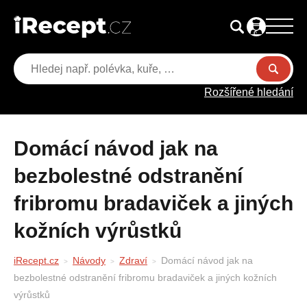
Rozšířené hledání
Domácí návod jak na
bezbolestné odstranění
fribromu bradaviček a jiných
kožních výrůstků
iRecept.cz
Návody
Zdraví
Domácí návod jak na
bezbolestné odstranění fribromu bradaviček a jiných kožních
výrůstků