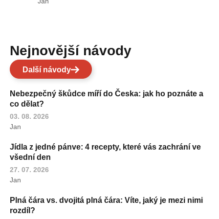
Jan
Nejnovější návody
Další návody
Nebezpečný škůdce míří do Česka: jak ho poznáte a
co dělat?
03. 08. 2026
Jan
Jídla z jedné pánve: 4 recepty, které vás zachrání ve
všední den
27. 07. 2026
Jan
Plná čára vs. dvojitá plná čára: Víte, jaký je mezi nimi
rozdíl?