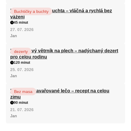
Hrnková maková buchta – vláčná a rychlá bez
Buchtičky a buchty
vážení
45 minut
27. 07. 2026
Jan
Karamelový větrník na plech – nadýchaný dezert
dezerty
pro celou rodinu
120 minut
25. 07. 2026
Jan
Babiččino zavařované lečo – recept na celou
Bez masa
zimu
90 minut
21. 07. 2026
Jan