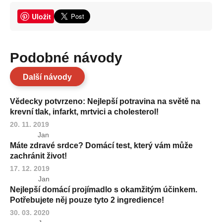
Uložit
Podobné návody
Další návody
Vědecky potvrzeno: Nejlepší potravina na světě na
krevní tlak, infarkt, mrtvici a cholesterol!
20. 11. 2019
Jan
Máte zdravé srdce? Domácí test, který vám může
zachránit život!
17. 12. 2019
Jan
Nejlepší domácí projímadlo s okamžitým účinkem.
Potřebujete něj pouze tyto 2 ingredience!
30. 03. 2020