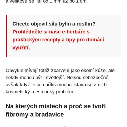
a velikostí se liší od 1 mm až po 1 cm.
Chcete objevit sílu bylin a rostlin?
Prohlédněte si naše e-herbáře s
praktickými recepty a tipy pro domácí
využití.
Obvykle mívají totéž zbarvení jako okolní kůže, ale
někdy mohou být i světlejší. Nejsou nebezpečné,
avšak když je jich příliš mnoho, stává se z nich
kosmetický a estetický problém.
Na kterých místech a proč se tvoří
fibromy a bradavice