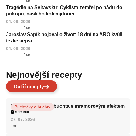
Jan
Tragédie na Svitavsku: Cyklista zemřel po pádu do
příkopu, našli ho kolemjdoucí
04. 08. 2026
Jan
Jaroslav Sapík bojoval o život: 18 dní na ARO kvůli
těžké sepsi
04. 08. 2026
Jan
Nejnovější recepty
Další recepty
Vláčná olejová litá buchta s mramorovým efektem
Buchtičky a buchty
30 minut
27. 07. 2026
Jan