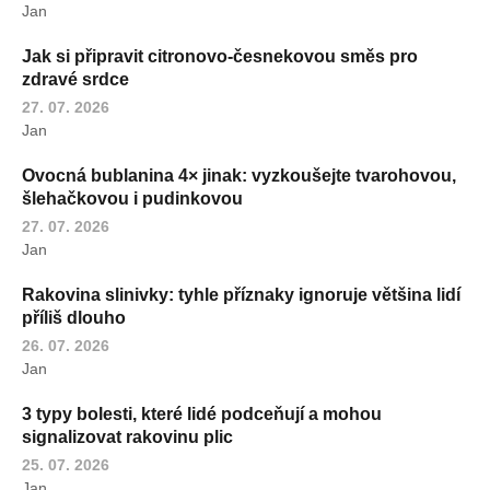
Jan
Jak si připravit citronovo-česnekovou směs pro
zdravé srdce
27. 07. 2026
Jan
Ovocná bublanina 4× jinak: vyzkoušejte tvarohovou,
šlehačkovou i pudinkovou
27. 07. 2026
Jan
Rakovina slinivky: tyhle příznaky ignoruje většina lidí
příliš dlouho
26. 07. 2026
Jan
3 typy bolesti, které lidé podceňují a mohou
signalizovat rakovinu plic
25. 07. 2026
Jan