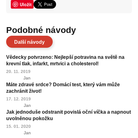
Uložit
Podobné návody
Další návody
Vědecky potvrzeno: Nejlepší potravina na světě na
krevní tlak, infarkt, mrtvici a cholesterol!
20. 11. 2019
Jan
Máte zdravé srdce? Domácí test, který vám může
zachránit život!
17. 12. 2019
Jan
Jak jednoduše odstranit povislá oční víčka a napnout
uvolněnou pokožku
15. 01. 2020
Jan