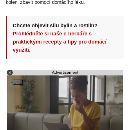
koleni zbavit pomocí domácího léku.
Chcete objevit sílu bylin a rostlin?
Prohlédněte si naše e-herbáře s
praktickými recepty a tipy pro domácí
využití.
Advertisement