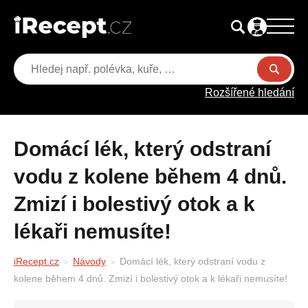
Rozšířené hledání
Domácí lék, který odstraní
vodu z kolene během 4 dnů.
Zmizí i bolestivý otok a k
lékaři nemusíte!
iRecept.cz
Návody
Domácí lék, který odstraní vodu z
kolene během 4 dnů. Zmizí i bolestivý otok a k lékaři nemusíte!