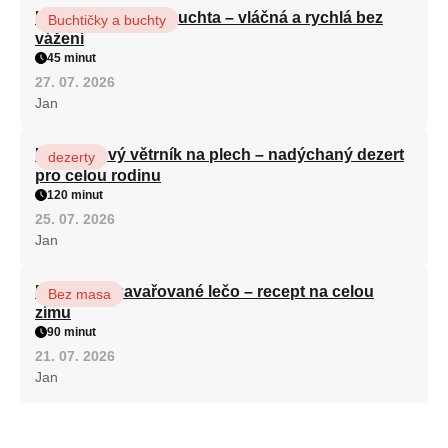
Hrnková maková buchta – vláčná a rychlá bez
Buchtičky a buchty
vážení
45 minut
27. 07. 2026
Jan
Karamelový větrník na plech – nadýchaný dezert
dezerty
pro celou rodinu
120 minut
25. 07. 2026
Jan
Babiččino zavařované lečo – recept na celou
Bez masa
zimu
90 minut
21. 07. 2026
Jan