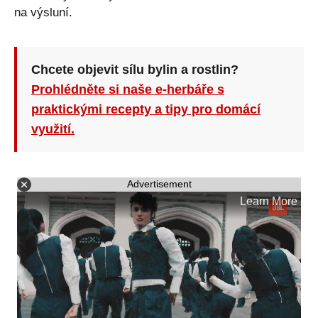
na výsluní.
Chcete objevit sílu bylin a rostlin?
Prohlédněte si naše e-herbáře s
praktickými recepty a tipy pro domácí
využití.
Advertisement