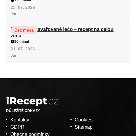
25. 07. 2026
Jan
Babiččino zavařované lečo – recept na celou
Bez masa
zimu
90 minut
21. 07. 2026
Jan
DŮLEŽITÉ ODKAZY
Kontakty
Cookies
GDPR
Sitemap
Obecné podmínky