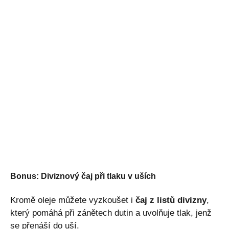
Bonus: Diviznový čaj při tlaku v uších
Kromě oleje můžete vyzkoušet i
čaj z listů divizny
,
který pomáhá při zánětech dutin a uvolňuje tlak, jenž
se přenáší do uší.