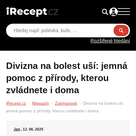
Rozšířené hledání
Divizna na bolest uší: jemná
pomoc z přírody, kterou
zvládnete i doma
iRecept.cz
Magazín
Zajímavosti
Divizna na bolest uší:
jemná pomoc z přírody, kterou zvládnete i doma
Jan
, 12. 06. 2025