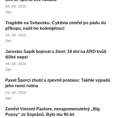
06. 08. 2026
Jan
Tragédie na Svitavsku: Cyklista zemřel po pádu do
příkopu, našli ho kolemjdoucí
04. 08. 2026
Jan
Jaroslav Sapík bojoval o život: 18 dní na ARO kvůli
těžké sepsi
04. 08. 2026
Jan
Pavel Šporcl zhubl a zpevnil postavu: Takhle vypadá
jeho ranní rutina
03. 08. 2026
Jan
Zemřel Vincent Pastore, nezapomenutelný „Big
Pussy" ze Sopránů. Bylo mu 80 let