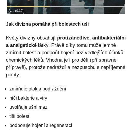
Jak divizna pomáhá při bolestech uší
Květy divizny obsahují
protizánětlivé, antibakteriální
a analgetické
látky. Právě díky tomu může jemně
zmírnit bolest a podpořit hojení bez vedlejších účinků
chemických léků. Vhodná je i pro děti (při správné
přípravě), protože nedráždí a nezpůsobuje nepříjemné
pocity.
zmírňuje otok a podráždění
ničí bakterie a viry
uvolňuje ušní maz
tiší bolest
podporuje hojení a regeneraci