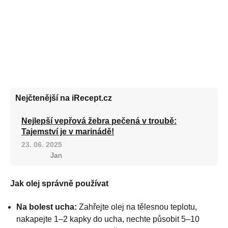
Nejčtenější na iRecept.cz
Nejlepší vepřová žebra pečená v troubě:
Tajemství je v marinádě!
23. 06. 2025
Jan
Jak olej správně používat
Na bolest ucha:
Zahřejte olej na tělesnou teplotu,
nakapejte 1–2 kapky do ucha, nechte působit 5–10