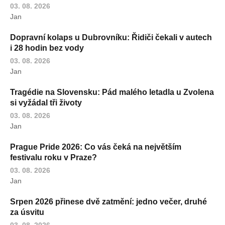
03. 08. 2026
Jan
Dopravní kolaps u Dubrovníku: Řidiči čekali v autech
i 28 hodin bez vody
03. 08. 2026
Jan
Tragédie na Slovensku: Pád malého letadla u Zvolena
si vyžádal tři životy
03. 08. 2026
Jan
Prague Pride 2026: Co vás čeká na největším
festivalu roku v Praze?
03. 08. 2026
Jan
Srpen 2026 přinese dvě zatmění: jedno večer, druhé
za úsvitu
03. 08. 2026