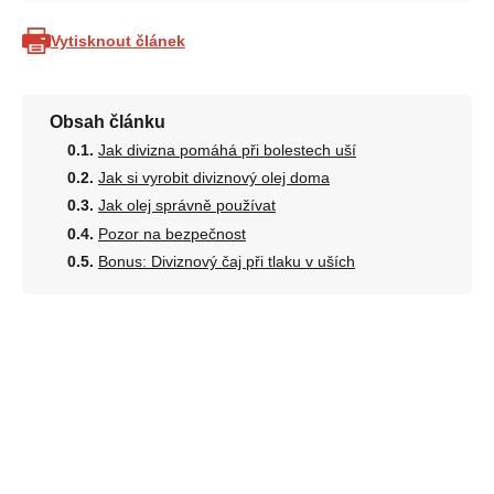
Vytisknout článek
Obsah článku
Jak divizna pomáhá při bolestech uší
Jak si vyrobit diviznový olej doma
Jak olej správně používat
Pozor na bezpečnost
Bonus: Diviznový čaj při tlaku v uších