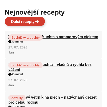
Nejnovější recepty
Další recepty
Vláčná olejová litá buchta s mramorovým efektem
Buchtičky a buchty
30 minut
27. 07. 2026
Jan
Hrnková maková buchta – vláčná a rychlá bez
Buchtičky a buchty
vážení
45 minut
27. 07. 2026
Jan
Karamelový větrník na plech – nadýchaný dezert
dezerty
pro celou rodinu
120 minut