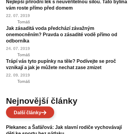
Nejlepší přírodní lék s neuvěřitelnou silou. Tato bylina
vám roste přímo před domem
22. 07. 2019
Tomáš
Jak zásaditá voda předchází závažným
onemocněním? Pravda o zásadité vodě přímo od
odborníka
24. 07. 2019
Tomáš
Trápí vás tyto pupínky na těle? Podívejte se proč
vznikají a jak je můžete nechat zase zmizet
22. 09. 2019
Tomáš
Nejnovější články
Další články
Plekanec a Šafářová: Jak slavní rodiče vychovávají
děti ke sportu bez nátlaku