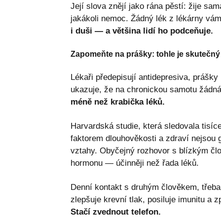
Její slova znějí jako rána pěstí: žije sam
jakákoli nemoc. Žádný lék z lékárny vám
i duši — a většina lidí ho podceňuje.
Zapomeňte na prášky: tohle je skutečný 
Lékaři předepisují antidepresiva, prášky 
ukazuje, že na chronickou samotu žádná
méně než krabička léků.
Harvardská studie, která sledovala tisíce
faktorem dlouhověkosti a zdraví nejsou g
vztahy. Obyčejný rozhovor s blízkým čl
hormonu — účinněji než řada léků.
Denní kontakt s druhým člověkem, třeba 
zlepšuje krevní tlak, posiluje imunitu a 
Stačí zvednout telefon.