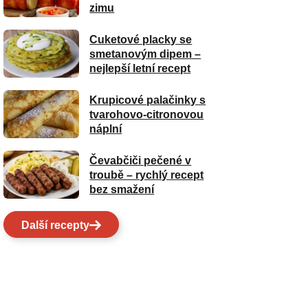
zimu
Cuketové placky se
smetanovým dipem –
nejlepší letní recept
Krupicové palačinky s
tvarohovo-citronovou
náplní
Čevabčiči pečené v
troubě – rychlý recept
bez smažení
Další recepty