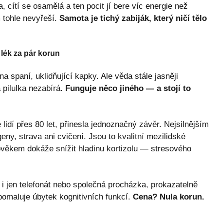
a, cítí se osamělá a ten pocit jí bere víc energie než
 tohle nevyřeší.
Samota je tichý zabiják, který ničí tělo
lék za pár korun
na spaní, uklidňující kapky. Ale věda stále jasněji
 pilulka nezabírá.
Funguje něco jiného — a stojí to
 lidí přes 80 let, přinesla jednoznačný závěr. Nejsilnějším
eny, strava ani cvičení. Jsou to kvalitní mezilidské
ověkem dokáže snížit hladinu kortizolu — stresového
i jen telefonát nebo společná procházka, prokazatelně
zpomaluje úbytek kognitivních funkcí.
Cena? Nula korun.