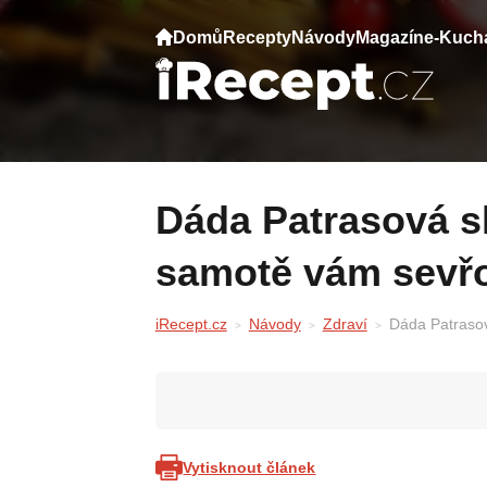
Domů
Recepty
Návody
Magazín
e-Kuch
Dáda Patrasová slaví 70. Její slova o
samotě vám sevř
iRecept.cz
Návody
Zdraví
Dáda Patrasov
Vytisknout článek