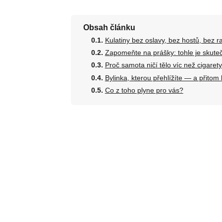
Obsah článku
Kulatiny bez oslavy, bez hostů, bez r
Zapomeňte na prášky: tohle je skuteč
Proč samota ničí tělo víc než cigarety
Bylinka, kterou přehlížíte — a přitom 
Co z toho plyne pro vás?