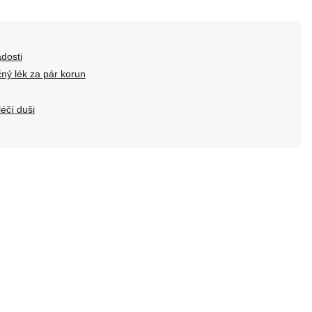
adosti
ný lék za pár korun
léčí duši