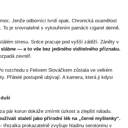
moc. Jenže odborníci tvrdí opak. Chronická osamělost
 To je srovnatelné s vykouřením patnácti cigaret denně.
ustálém stresu. Srdce pracuje pod vyšší zátěží. Záněty v
slábne — a to vše bez jediného viditelného příznaku.
ozpadá zevnitř.
 Po rozchodu s Felixem Slováčkem zůstala ve velkém
y. Přátelé postupně ubývají. A kamera, která ji kdysi
 duši
 za pár korun dokáže zmírnit úzkost a zlepšit náladu.
oužívali staletí jako přírodní lék na „černé myšlenky“.
třezalka prokazatelně zvyšuje hladinu serotoninu v