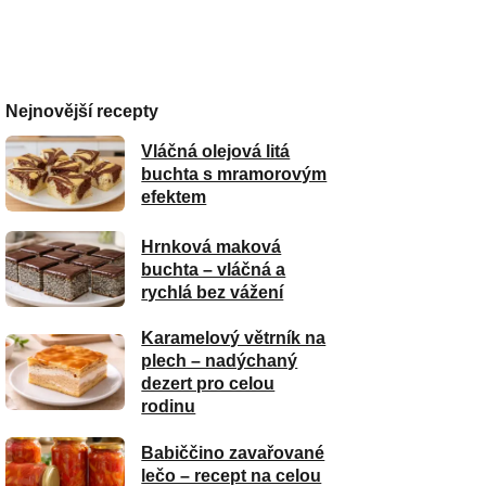
Nejnovější recepty
Vláčná olejová litá
buchta s mramorovým
efektem
Hrnková maková
buchta – vláčná a
rychlá bez vážení
Karamelový větrník na
plech – nadýchaný
dezert pro celou
rodinu
Babiččino zavařované
lečo – recept na celou