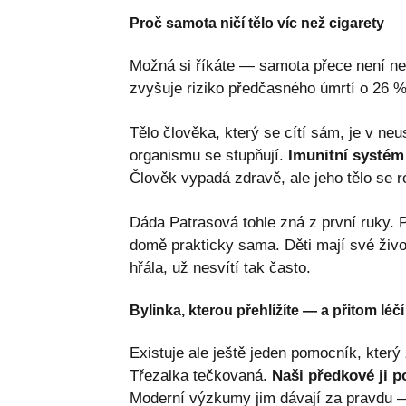
Proč samota ničí tělo víc než cigarety
Možná si říkáte — samota přece není ne
zvyšuje riziko předčasného úmrtí o 26 %.
Tělo člověka, který se cítí sám, je v ne
organismu se stupňují.
Imunitní systém 
Člověk vypadá zdravě, ale jeho tělo se r
Dáda Patrasová tohle zná z první ruky.
domě prakticky sama. Děti mají své život
hřála, už nesvítí tak často.
Bylinka, kterou přehlížíte — a přitom léčí
Existuje ale ještě jeden pomocník, který
Třezalka tečkovaná.
Naši předkové ji p
Moderní výzkumy jim dávají za pravdu — 