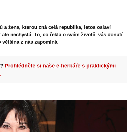
a žena, kterou zná celá republika, letos oslaví
ale nechystá. To, co řekla o svém životě, vás donutí
o většina z nás zapomíná.
n?
Prohlédněte si naše e-herbáře s praktickými
.