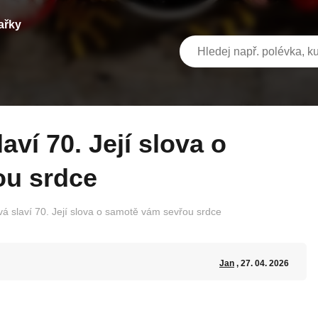
ařky
ou srdce
á slaví 70. Její slova o samotě vám sevřou srdce
Jan
, 27. 04. 2026