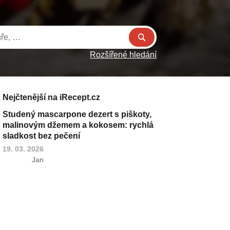
Rozšířené hledání
Nejčtenější na iRecept.cz
Studený mascarpone dezert s piškoty,
malinovým džemem a kokosem: rychlá
sladkost bez pečení
19. 03. 2026
Jan