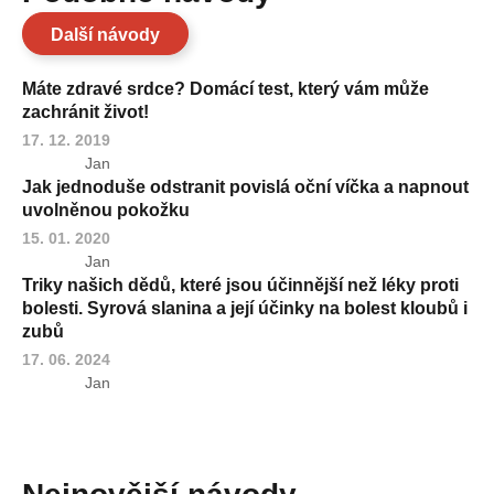
Další návody
Máte zdravé srdce? Domácí test, který vám může
zachránit život!
17. 12. 2019
Jan
Jak jednoduše odstranit povislá oční víčka a napnout
uvolněnou pokožku
15. 01. 2020
Jan
Triky našich dědů, které jsou účinnější než léky proti
bolesti. Syrová slanina a její účinky na bolest kloubů i
zubů
17. 06. 2024
Jan