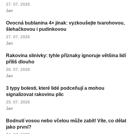
27. 07. 2026
Jan
Ovocná bublanina 4× jinak: vyzkoušejte tvarohovou,
šlehačkovou i pudinkovou
27. 07. 2026
Jan
Rakovina slinivky: tyhle příznaky ignoruje většina lidí
příliš dlouho
26. 07. 2026
Jan
3 typy bolesti, které lidé podceňují a mohou
signalizovat rakovinu plic
25. 07. 2026
Jan
Bodnutí vosou nebo včelou může zabít! Víte, co dělat
jako první?