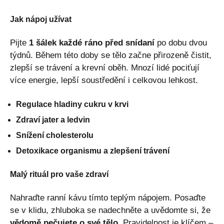
Jak nápoj užívat
Pijte
1 šálek každé ráno před snídaní
po dobu dvou
týdnů. Během této doby se tělo začne přirozeně čistit,
zlepší se trávení a krevní oběh. Mnozí lidé pociťují
více energie, lepší soustředění i celkovou lehkost.
Regulace hladiny cukru v krvi
Zdraví jater a ledvin
Snížení cholesterolu
Detoxikace organismu a zlepšení trávení
Malý rituál pro vaše zdraví
Nahraďte ranní kávu tímto teplým nápojem. Posaďte
se v klidu, zhluboka se nadechněte a uvědomte si, že
vědomě pečujete o své tělo
. Pravidelnost je klíčem –