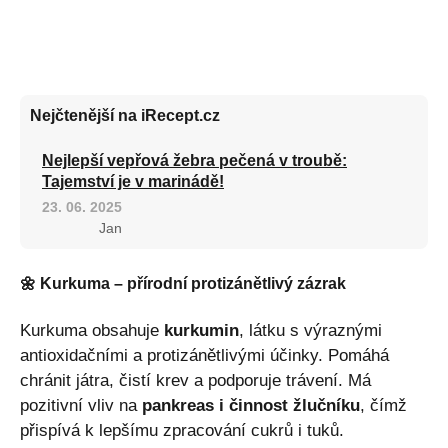
Nejčtenější na iRecept.cz
Nejlepší vepřová žebra pečená v troubě:
Tajemství je v marinádě!
23. 06. 2025
Jan
🌼 Kurkuma – přírodní protizánětlivý zázrak
Kurkuma obsahuje
kurkumin
, látku s výraznými
antioxidačními a protizánětlivými účinky. Pomáhá
chránit játra, čistí krev a podporuje trávení. Má
pozitivní vliv na
pankreas i činnost žlučníku
, čímž
přispívá k lepšímu zpracování cukrů i tuků.