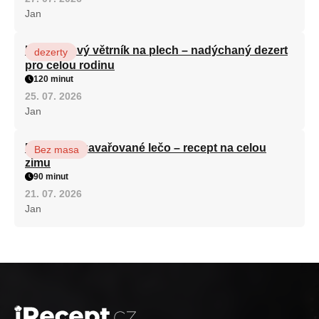
Jan
Karamelový větrník na plech – nadýchaný dezert
dezerty
pro celou rodinu
120 minut
25. 07. 2026
Jan
Babiččino zavařované lečo – recept na celou
Bez masa
zimu
90 minut
21. 07. 2026
Jan