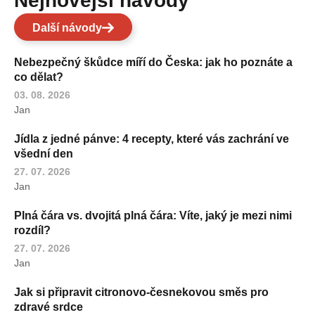
Nejnovější návody
Další návody
Nebezpečný škůdce míří do Česka: jak ho poznáte a
co dělat?
03. 08. 2026
Jan
Jídla z jedné pánve: 4 recepty, které vás zachrání ve
všední den
27. 07. 2026
Jan
Plná čára vs. dvojitá plná čára: Víte, jaký je mezi nimi
rozdíl?
27. 07. 2026
Jan
Jak si připravit citronovo-česnekovou směs pro
zdravé srdce