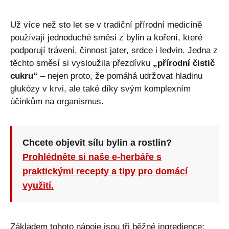
Už více než sto let se v tradiční přírodní medicíně
používají jednoduché směsi z bylin a koření, které
podporují trávení, činnost jater, srdce i ledvin. Jedna z
těchto směsí si vysloužila přezdívku
„přírodní čistič
cukru“
– nejen proto, že pomáhá udržovat hladinu
glukózy v krvi, ale také díky svým komplexním
účinkům na organismus.
Chcete objevit sílu bylin a rostlin?
Prohlédněte si naše e-herbáře s
praktickými recepty a tipy pro domácí
využití.
Základem tohoto nápoje jsou tři běžné ingredience: