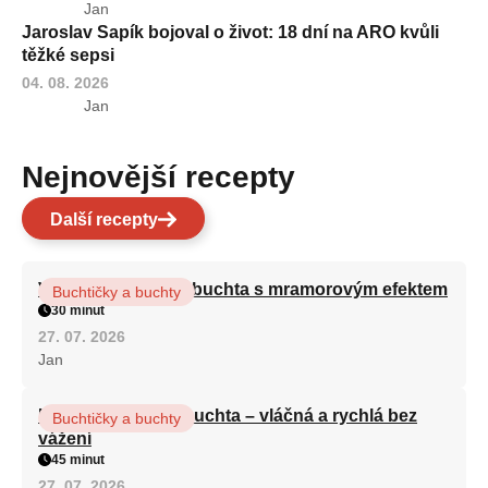
Jan
Jaroslav Sapík bojoval o život: 18 dní na ARO kvůli
těžké sepsi
04. 08. 2026
Jan
Nejnovější recepty
Další recepty
Vláčná olejová litá buchta s mramorovým efektem
Buchtičky a buchty
30 minut
27. 07. 2026
Jan
Hrnková maková buchta – vláčná a rychlá bez
Buchtičky a buchty
vážení
45 minut
27. 07. 2026