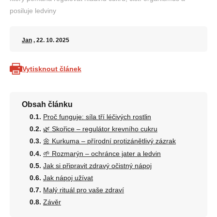
posiluje ledviny
Jan
, 22. 10. 2025
Vytisknout článek
Obsah článku
Proč funguje: síla tří léčivých rostlin
🌿 Skořice – regulátor krevního cukru
🌼 Kurkuma – přírodní protizánětlivý zázrak
🌱 Rozmarýn – ochránce jater a ledvin
Jak si připravit zdravý očistný nápoj
Jak nápoj užívat
Malý rituál pro vaše zdraví
Závěr