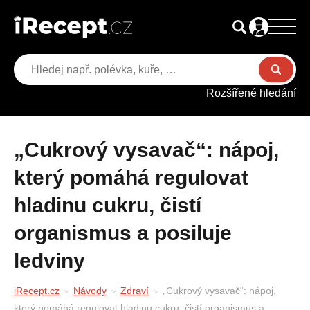
Rozšířené hledání
„Cukrový vysavač“: nápoj,
který pomáhá regulovat
hladinu cukru, čistí
organismus a posiluje
ledviny
iRecept.cz
Návody
Zdraví
„Cukrový vysavač“: nápoj,
který pomáhá regulovat hladinu cukru, čistí organismus a