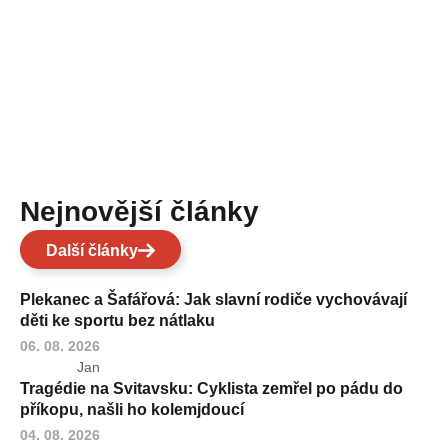
Nejnovější články
Další články
Plekanec a Šafářová: Jak slavní rodiče vychovávají
děti ke sportu bez nátlaku
06. 08. 2026
Jan
Tragédie na Svitavsku: Cyklista zemřel po pádu do
příkopu, našli ho kolemjdoucí
04. 08. 2026