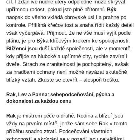
cíl. I zdánlivě nudné úterý odpoledne může skrývat
upřímnou radost, pokud jste plně přítomní.
Býk
naopak do všeho vkládá obrovské úsilí a prahne po
kontrole. Přílišná křečovitost a snaha řídit každý detail
však vyčerpává. Přijmout, že ne vše musí vyjít podle
plánu, je pro Býka klíčovým krokem ke spokojenosti.
Blíženci
jsou duší každé společnosti, ale v momentě,
kdy přijde na hluboké a upřímné city, rychle zavírají
dveře. Strach ze zranitelnosti je pochopitelný, avšak
za hradbami ochrany není možné navázat skutečně
blízký vztah. Zkuste se otevřít – alespoň trošku.
Rak, Lev a Panna: sebepodceňování, pýcha a
dokonalost za každou cenu
Rak
je mistrem péče o druhé. Rodina a blízcí jsou
vždy na prvním místě, jenže sám sebe Rak v tomto
příběhu snadno ztratí. Podceňování vlastních
schopností a skrývání se v pozadí jsou největšími