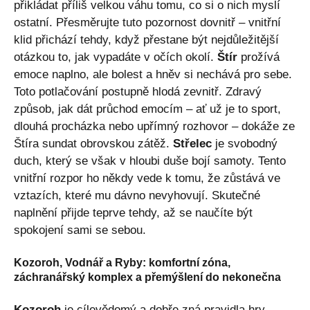
přikládat příliš velkou váhu tomu, co si o nich myslí
ostatní. Přesměrujte tuto pozornost dovnitř – vnitřní
klid přichází tehdy, když přestane být nejdůležitější
otázkou to, jak vypadáte v očích okolí.
Štír
prožívá
emoce naplno, ale bolest a hněv si nechává pro sebe.
Toto potlačování postupně hlodá zevnitř. Zdravý
způsob, jak dát průchod emocím – ať už je to sport,
dlouhá procházka nebo upřímný rozhovor – dokáže ze
Štíra sundat obrovskou zátěž.
Střelec
je svobodný
duch, který se však v hloubi duše bojí samoty. Tento
vnitřní rozpor ho někdy vede k tomu, že zůstává ve
vztazích, které mu dávno nevyhovují. Skutečné
naplnění přijde teprve tehdy, až se naučíte být
spokojení sami se sebou.
Kozoroh, Vodnář a Ryby: komfortní zóna,
záchranářský komplex a přemýšlení do nekonečna
Kozoroh
je cílevědomý a dobře zná pravidla hry.