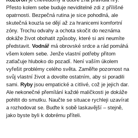
Přesto kolem sebe buduje neviditelné zdi z přílišné
opatrnosti. Bezpečná rutina je sice pohodlná, ale
skutečná kouzla se dějí až za hranicemi komfortní
zóny. Trochu odvahy a ochota skočit do neznáma
dokáže život obohatit způsoby, které si ani neumíte
představit.
Vodnář
má obrovské srdce a rád pomáhá
všem kolem sebe. Jenže vlastní potřeby přitom
zatlačuje hluboko do pozadí. Není vaším úkolem
vyřešit problémy celého světa. Zaměřte pozornost na
svůj vlastní život a dovolte ostatním, aby si poradili
sami.
Ryby
jsou empatické a citlivé, což je jejich dar.
Ale nekonečné přemílání každé maličkosti je dokáže
pohltit do smutku. Naučte se situace rychleji uzavírat
a rozhodovat se. Buďte k sobě laskavější – stejně,
jako byste byli k dobrému příteli.