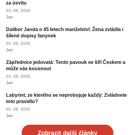
za úsvitu
03. 08. 2026
Jan
Dalibor Janda o 45 letech manželství: Žena zvládla i
šílené dopisy fanynek
03. 08. 2026
Jan
Zápřednice jedovatá: Tento pavouk se šíří Českem a
může vás kousnout
03. 08. 2026
Jan
Labyrint, ze kterého se neprobojuje každý: Zvládnete
toto pravidlo?
02. 08. 2026
Jan
Zobrazit další články