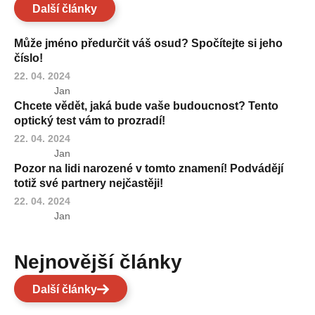
Další články
Může jméno předurčit váš osud? Spočítejte si jeho
číslo!
22. 04. 2024
Jan
Chcete vědět, jaká bude vaše budoucnost? Tento
optický test vám to prozradí!
22. 04. 2024
Jan
Pozor na lidi narozené v tomto znamení! Podvádějí
totiž své partnery nejčastěji!
22. 04. 2024
Jan
Nejnovější články
Další články