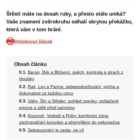
Štěstí máte na dosah ruky, a přesto stále uniká?
Vaše znamení zvěrokruhu odhalí skrytou překážku,
která vám v tom brání.
Vytisknout článek
Obsah článku
Beran, Býk a Blíženci: spěch, kontrola a strach z
hloubky
Rak, Lev a Panna: sebepodceňování, pýcha a
dokonalost za každou cenu
Váhy, Štír a Střelec: pohled zvenku, potlačené
emoce a útěk před samotou
Kozoroh, Vodnář a Ryby: komfortní zóna,
záchranářský komplex a přemýšlení do nekonečna
Sebepoznání je cesta, ne cíl