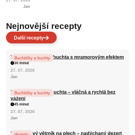
Jan
Nejnovější recepty
Další recepty
Vláčná olejová litá buchta s mramorovým efektem
Buchtičky a buchty
30 minut
27. 07. 2026
Jan
Hrnková maková buchta – vláčná a rychlá bez
Buchtičky a buchty
vážení
45 minut
27. 07. 2026
Jan
Karamelový větrník na plech – nadýchaný dezert
dezerty