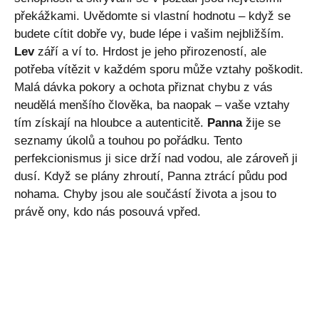
překážkami. Uvědomte si vlastní hodnotu – když se
budete cítit dobře vy, bude lépe i vašim nejbližším.
Lev
září a ví to. Hrdost je jeho přirozeností, ale
potřeba vítězit v každém sporu může vztahy poškodit.
Malá dávka pokory a ochota přiznat chybu z vás
neudělá menšího člověka, ba naopak – vaše vztahy
tím získají na hloubce a autenticitě.
Panna
žije se
seznamy úkolů a touhou po pořádku. Tento
perfekcionismus ji sice drží nad vodou, ale zároveň ji
dusí. Když se plány zhroutí, Panna ztrácí půdu pod
nohama. Chyby jsou ale součástí života a jsou to
právě ony, kdo nás posouvá vpřed.