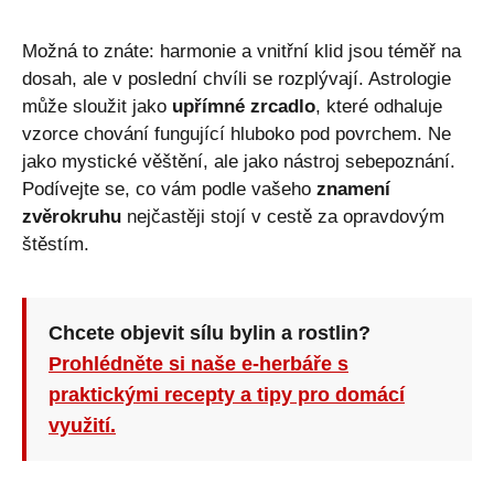
Možná to znáte: harmonie a vnitřní klid jsou téměř na
dosah, ale v poslední chvíli se rozplývají. Astrologie
může sloužit jako
upřímné zrcadlo
, které odhaluje
vzorce chování fungující hluboko pod povrchem. Ne
jako mystické věštění, ale jako nástroj sebepoznání.
Podívejte se, co vám podle vašeho
znamení
zvěrokruhu
nejčastěji stojí v cestě za opravdovým
štěstím.
Chcete objevit sílu bylin a rostlin?
Prohlédněte si naše e-herbáře s
praktickými recepty a tipy pro domácí
využití.