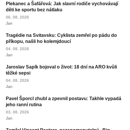
Plekanec a Šafářová: Jak slavní rodiče vychovávají
děti ke sportu bez nátlaku
06. 08. 2026
Jan
Tragédie na Svitavsku: Cyklista zemřel po pádu do
příkopu, našli ho kolemjdoucí
04. 08. 2026
Jan
Jaroslav Sapík bojoval o život: 18 dní na ARO kvůli
těžké sepsi
04. 08. 2026
Jan
Pavel Šporcl zhubl a zpevnil postavu: Takhle vypadá
jeho ranní rutina
03. 08. 2026
Jan