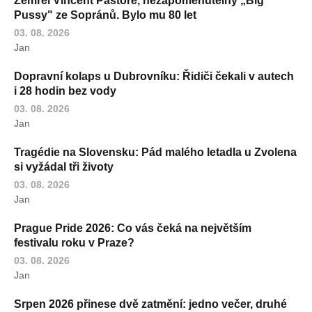
Zemřel Vincent Pastore, nezapomenutelný „Big
Pussy" ze Sopránů. Bylo mu 80 let
03. 08. 2026
Jan
Dopravní kolaps u Dubrovníku: Řidiči čekali v autech
i 28 hodin bez vody
03. 08. 2026
Jan
Tragédie na Slovensku: Pád malého letadla u Zvolena
si vyžádal tři životy
03. 08. 2026
Jan
Prague Pride 2026: Co vás čeká na největším
festivalu roku v Praze?
03. 08. 2026
Jan
Srpen 2026 přinese dvě zatmění: jedno večer, druhé