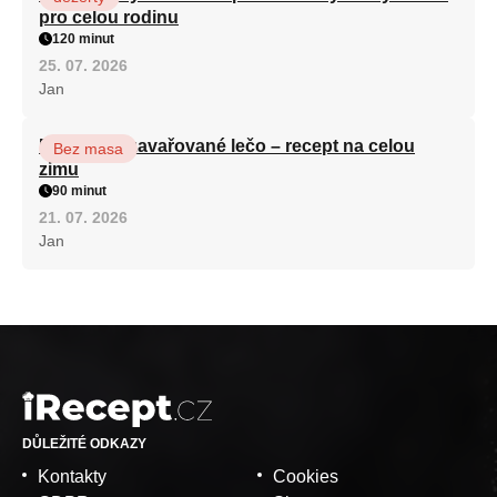
pro celou rodinu
120 minut
25. 07. 2026
Jan
Babiččino zavařované lečo – recept na celou
Bez masa
zimu
90 minut
21. 07. 2026
Jan
DŮLEŽITÉ ODKAZY
Kontakty
Cookies