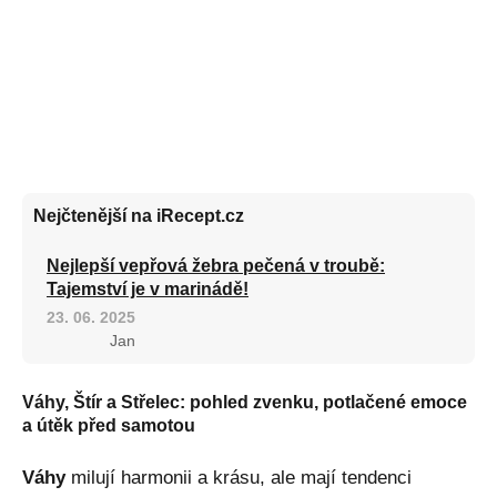
Nejčtenější na iRecept.cz
Nejlepší vepřová žebra pečená v troubě:
Tajemství je v marinádě!
23. 06. 2025
Jan
Váhy, Štír a Střelec: pohled zvenku, potlačené emoce
a útěk před samotou
Váhy
milují harmonii a krásu, ale mají tendenci