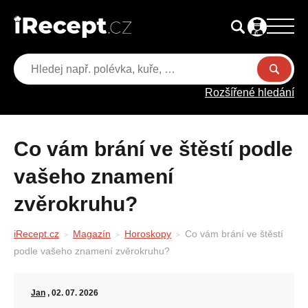
Rozšířené hledání
Co vám brání ve štěstí podle
vašeho znamení
zvěrokruhu?
iRecept.cz
Magazín
Horoskopy
Co vám brání ve štěstí
podle vašeho znamení zvěrokruhu?
Jan
, 02. 07. 2026