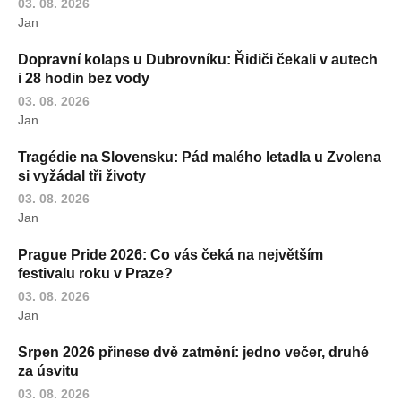
03. 08. 2026
Jan
Dopravní kolaps u Dubrovníku: Řidiči čekali v autech
i 28 hodin bez vody
03. 08. 2026
Jan
Tragédie na Slovensku: Pád malého letadla u Zvolena
si vyžádal tři životy
03. 08. 2026
Jan
Prague Pride 2026: Co vás čeká na největším
festivalu roku v Praze?
03. 08. 2026
Jan
Srpen 2026 přinese dvě zatmění: jedno večer, druhé
za úsvitu
03. 08. 2026