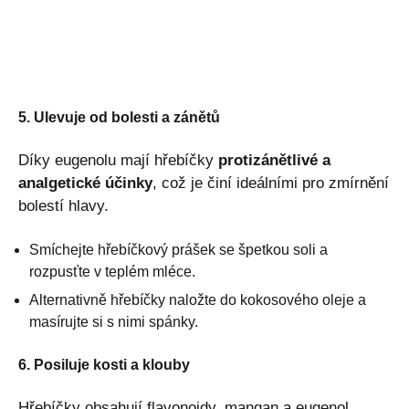
5. Ulevuje od bolesti a zánětů
Díky eugenolu mají hřebíčky
protizánětlivé a
analgetické účinky
, což je činí ideálními pro zmírnění
bolestí hlavy.
Smíchejte hřebíčkový prášek se špetkou soli a
rozpusťte v teplém mléce.
Alternativně hřebíčky naložte do kokosového oleje a
masírujte si s nimi spánky.
6. Posiluje kosti a klouby
Hřebíčky obsahují flavonoidy, mangan a eugenol,