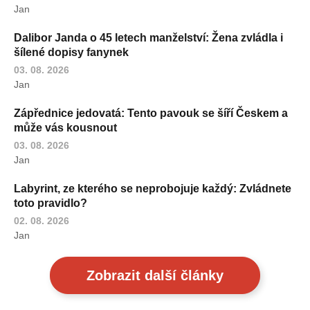
Jan
Dalibor Janda o 45 letech manželství: Žena zvládla i
šílené dopisy fanynek
03. 08. 2026
Jan
Zápřednice jedovatá: Tento pavouk se šíří Českem a
může vás kousnout
03. 08. 2026
Jan
Labyrint, ze kterého se neprobojuje každý: Zvládnete
toto pravidlo?
02. 08. 2026
Jan
Zobrazit další články