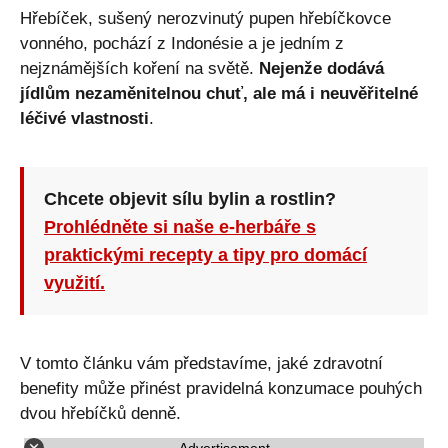
Hřebíček, sušený nerozvinutý pupen hřebíčkovce
vonného, pochází z Indonésie a je jedním z
nejznámějších koření na světě.
Nejenže dodává
jídlům nezaměnitelnou chuť, ale má i neuvěřitelné
léčivé vlastnosti
.
Chcete objevit sílu bylin a rostlin?
Prohlédněte si naše e-herbáře s
praktickými recepty a tipy pro domácí
využití.
V tomto článku vám představíme, jaké zdravotní
benefity může přinést pravidelná konzumace pouhých
dvou hřebíčků denně.
Advertisement