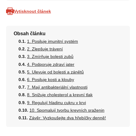
Vytisknout článek
Obsah článku
1. Posiluje imunitní systém
2. Zlepšuje trávení
3. Zmírňuje bolesti zubů
4. Podporuje zdraví jater
5. Ulevuje od bolesti a zánětů
6. Posiluje kosti a klouby
7. Mají antibakteriální vlastnosti
8. Snižuje cholesterol a krevní tlak
9. Regulují hladinu cukru v krvi
10. Spomalují tvorbu krevních sraženin
Závěr: Vyzkoušejte dva hřebíčky denně!