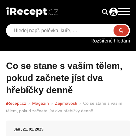
Rozšířené hledání
Co se stane s vaším tělem,
pokud začnete jíst dva
hřebíčky denně
iRecept.cz
Magazín
Zajímavosti
Co se stane s vaším
tělem, pokud začnete jíst dva hřebíčky denně
Jan
, 21. 01. 2025