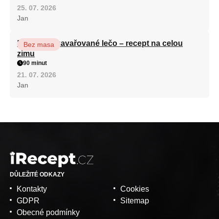
25. 07. 2026
Jan
Babiččino zavařované lečo – recept na celou
Bez masa
zimu
90 minut
21. 07. 2026
Jan
DŮLEŽITÉ ODKAZY
Kontakty
Cookies
GDPR
Sitemap
Obecné podmínky