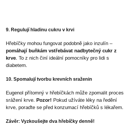
9. Regulují hladinu cukru v krvi
Hřebíčky mohou fungovat podobně jako inzulín –
pomáhají buňkám vstřebávat nadbytečný cukr z
krve
. To z nich činí ideální pomocníky pro lidi s
diabetem.
10. Spomalují tvorbu krevních sraženin
Eugenol přítomný v hřebíčkách může zpomalit proces
srážení krve.
Pozor!
Pokud užíváte léky na ředění
krve, poraďte se před konzumací hřebíčků s lékařem.
Závěr: Vyzkoušejte dva hřebíčky denně!