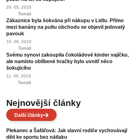
29. 05. 2019
Tomáš
Zákaznice byla šokvána při nákupu v Lidlu. Přímo
mezi banány na pultu obchodu se objevil jedovatý
pavouk
10. 06. 2019
Tomáš
Svému synovi zakoupila čokoládové kinder vajíčko,
ale namísto oblíbené hračky bylo uvnitř něco
šokujícího
11. 06. 2019
Tomáš
Nejnovější články
Další články
Plekanec a Šafářová: Jak slavní rodiče vychovávají
děti ke sportu bez nátlaku