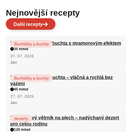
Nejnovější recepty
Další recepty
Vláčná olejová litá buchta s mramorovým efektem
Buchtičky a buchty
30 minut
27. 07. 2026
Jan
Hrnková maková buchta – vláčná a rychlá bez
Buchtičky a buchty
vážení
45 minut
27. 07. 2026
Jan
Karamelový větrník na plech – nadýchaný dezert
dezerty
pro celou rodinu
120 minut