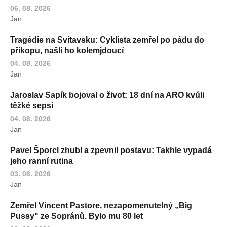
06. 08. 2026
Jan
Tragédie na Svitavsku: Cyklista zemřel po pádu do
příkopu, našli ho kolemjdoucí
04. 08. 2026
Jan
Jaroslav Sapík bojoval o život: 18 dní na ARO kvůli
těžké sepsi
04. 08. 2026
Jan
Pavel Šporcl zhubl a zpevnil postavu: Takhle vypadá
jeho ranní rutina
03. 08. 2026
Jan
Zemřel Vincent Pastore, nezapomenutelný „Big
Pussy" ze Sopránů. Bylo mu 80 let