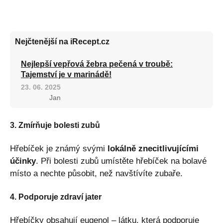
Nejčtenější na iRecept.cz
Nejlepší vepřová žebra pečená v troubě:
Tajemství je v marinádě!
23. 06. 2025
Jan
3. Zmírňuje bolesti zubů
Hřebíček je známý svými
lokálně znecitlivujícími
účinky
. Při bolesti zubů umístěte hřebíček na bolavé
místo a nechte působit, než navštívíte zubaře.
4. Podporuje zdraví jater
Hřebíčky obsahují eugenol – látku, která podporuje