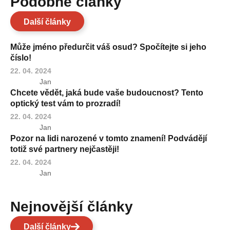
Podobné články
Další články
Může jméno předurčit váš osud? Spočítejte si jeho
číslo!
22. 04. 2024
Jan
Chcete vědět, jaká bude vaše budoucnost? Tento
optický test vám to prozradí!
22. 04. 2024
Jan
Pozor na lidi narozené v tomto znamení! Podvádějí
totiž své partnery nejčastěji!
22. 04. 2024
Jan
Nejnovější články
Další články