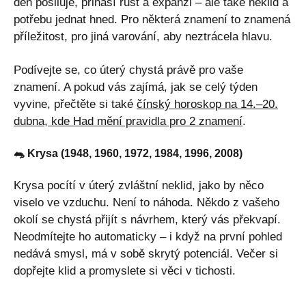
den posiluje, přináší růst a expanzi – ale také neklid a
potřebu jednat hned. Pro některá znamení to znamená
příležitost, pro jiná varování, aby neztrácela hlavu.
Podívejte se, co úterý chystá právě pro vaše
znamení. A pokud vás zajímá, jak se celý týden
vyvine, přečtěte si také
čínský horoskop na 14.–20.
dubna, kde Had mění pravidla pro 2 znamení
.
🐀 Krysa (1948, 1960, 1972, 1984, 1996, 2008)
Krysa pocítí v úterý zvláštní neklid, jako by něco
viselo ve vzduchu. Není to náhoda. Někdo z vašeho
okolí se chystá přijít s návrhem, který vás překvapí.
Neodmítejte ho automaticky – i když na první pohled
nedává smysl, má v sobě skrytý potenciál. Večer si
dopřejte klid a promyslete si věci v tichosti.