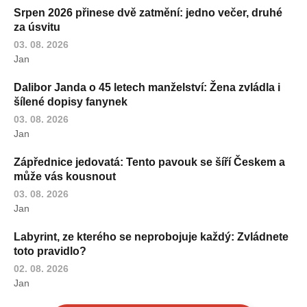
Srpen 2026 přinese dvě zatmění: jedno večer, druhé
za úsvitu
03. 08. 2026
Jan
Dalibor Janda o 45 letech manželství: Žena zvládla i
šílené dopisy fanynek
03. 08. 2026
Jan
Zápřednice jedovatá: Tento pavouk se šíří Českem a
může vás kousnout
03. 08. 2026
Jan
Labyrint, ze kterého se neprobojuje každý: Zvládnete
toto pravidlo?
02. 08. 2026
Jan