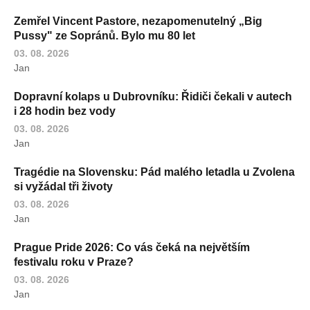
Zemřel Vincent Pastore, nezapomenutelný „Big
Pussy" ze Sopránů. Bylo mu 80 let
03. 08. 2026
Jan
Dopravní kolaps u Dubrovníku: Řidiči čekali v autech
i 28 hodin bez vody
03. 08. 2026
Jan
Tragédie na Slovensku: Pád malého letadla u Zvolena
si vyžádal tři životy
03. 08. 2026
Jan
Prague Pride 2026: Co vás čeká na největším
festivalu roku v Praze?
03. 08. 2026
Jan