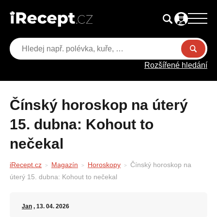
Rozšířené hledání
Čínský horoskop na úterý
15. dubna: Kohout to
nečekal
iRecept.cz
Magazín
Horoskopy
Čínský horoskop na
úterý 15. dubna: Kohout to nečekal
Jan
, 13. 04. 2026