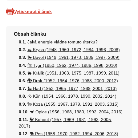
Vytisknout článek
Obsah článku
Jaká energie vládne tomuto úterku?
🐀 Krysa (1948, 1960, 1972, 1984, 1996, 2008)
🐂 Buvol (1949, 1961, 1973, 1985, 1997, 2009)
🐅 Tygr (1950, 1962, 1974, 1986, 1998, 2010)
🐇 Králík (1951, 1963, 1975, 1987, 1999, 2011)
🐉 Drak (1952, 1964, 1976, 1988, 2000, 2012)
🐍 Had (1953, 1965, 1977, 1989, 2001, 2013)
🐴 Kůň (1954, 1966, 1978, 1990, 2002, 2014)
🐑 Koza (1955, 1967, 1979, 1991, 2003, 2015)
🐒 Opice (1956, 1968, 1980, 1992, 2004, 2016)
🐓 Kohout (1957, 1969, 1981, 1993, 2005,
2017)
🐕 Pes (1958, 1970, 1982, 1994, 2006, 2018)