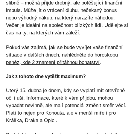
slibně – možná přijde drobný, ale potěšující finanční
impuls. Může jít o vrácení dluhu, nečekaný bonus
nebo výhodný nákup, na který narazíte náhodou.
Večer je ideální na společnost blízkých lidí. Udělejte si
čas na ty, na kterých vám záleží.
Pokud vás zajímá, jak se bude vyvíjet vaše finanční
situace v dalších dnech, nahlédněte do
horoskopu
peněz, kde 2 znamení přitáhnou bohatství
.
Jak z tohoto dne vytěžit maximum?
Úterý 15. dubna je dnem, kdy se vyplatí mít otevřené
oči i uši. Informace, které k vám přijdou, mohou
vypadat nevinně, ale mají potenciál změnit směr věcí.
Platí to nejen pro Kohouta, ale v menší míře i pro
Králíka, Draka a Opici.