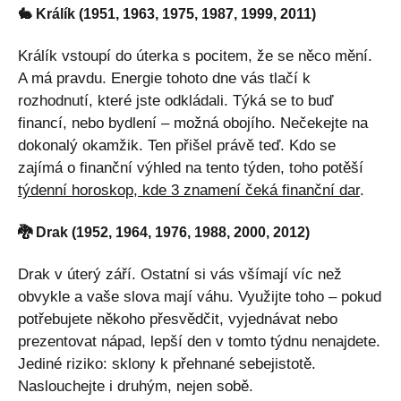
🐇 Králík (1951, 1963, 1975, 1987, 1999, 2011)
Králík vstoupí do úterka s pocitem, že se něco mění.
A má pravdu. Energie tohoto dne vás tlačí k
rozhodnutí, které jste odkládali. Týká se to buď
financí, nebo bydlení – možná obojího. Nečekejte na
dokonalý okamžik. Ten přišel právě teď. Kdo se
zajímá o finanční výhled na tento týden, toho potěší
týdenní horoskop, kde 3 znamení čeká finanční dar
.
🐉 Drak (1952, 1964, 1976, 1988, 2000, 2012)
Drak v úterý září. Ostatní si vás všímají víc než
obvykle a vaše slova mají váhu. Využijte toho – pokud
potřebujete někoho přesvědčit, vyjednávat nebo
prezentovat nápad, lepší den v tomto týdnu nenajdete.
Jediné riziko: sklony k přehnané sebejistotě.
Naslouchejte i druhým, nejen sobě.