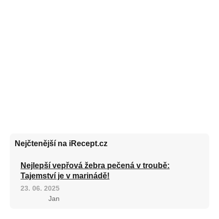
Nejčtenější na iRecept.cz
Nejlepší vepřová žebra pečená v troubě:
Tajemství je v marinádě!
23. 06. 2025
Jan