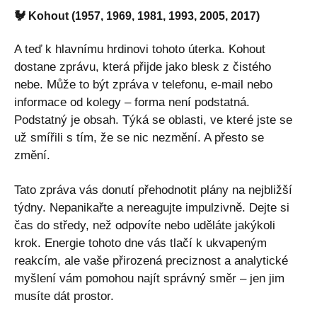
🐓 Kohout (1957, 1969, 1981, 1993, 2005, 2017)
A teď k hlavnímu hrdinovi tohoto úterka. Kohout
dostane zprávu, která přijde jako blesk z čistého
nebe. Může to být zpráva v telefonu, e-mail nebo
informace od kolegy – forma není podstatná.
Podstatný je obsah. Týká se oblasti, ve které jste se
už smířili s tím, že se nic nezmění. A přesto se
změní.
Tato zpráva vás donutí přehodnotit plány na nejbližší
týdny. Nepanikařte a nereagujte impulzivně. Dejte si
čas do středy, než odpovíte nebo uděláte jakýkoli
krok. Energie tohoto dne vás tlačí k ukvapeným
reakcím, ale vaše přirozená preciznost a analytické
myšlení vám pomohou najít správný směr – jen jim
musíte dát prostor.