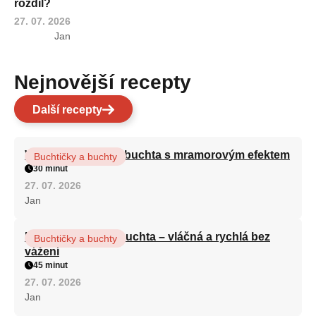
rozdíl?
27. 07. 2026
Jan
Nejnovější recepty
Další recepty
Vláčná olejová litá buchta s mramorovým efektem
Buchtičky a buchty
30 minut
27. 07. 2026
Jan
Hrnková maková buchta – vláčná a rychlá bez
Buchtičky a buchty
vážení
45 minut
27. 07. 2026
Jan