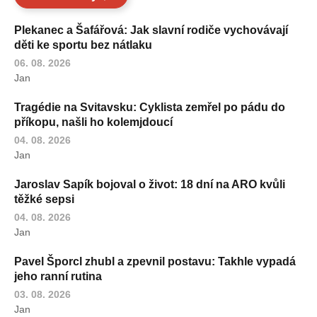
Plekanec a Šafářová: Jak slavní rodiče vychovávají
děti ke sportu bez nátlaku
06. 08. 2026
Jan
Tragédie na Svitavsku: Cyklista zemřel po pádu do
příkopu, našli ho kolemjdoucí
04. 08. 2026
Jan
Jaroslav Sapík bojoval o život: 18 dní na ARO kvůli
těžké sepsi
04. 08. 2026
Jan
Pavel Šporcl zhubl a zpevnil postavu: Takhle vypadá
jeho ranní rutina
03. 08. 2026
Jan