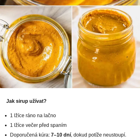
Jak sirup užívat?
1 lžíce ráno na lačno
1 lžíce večer před spaním
Doporučená kúra:
7–10 dní
, dokud potíže neustoupí.