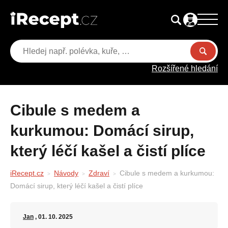
Rozšířené hledání
Cibule s medem a
kurkumou: Domácí sirup,
který léčí kašel a čistí plíce
iRecept.cz
Návody
Zdraví
Cibule s medem a kurkumou:
Domácí sirup, který léčí kašel a čistí plíce
Jan
, 01. 10. 2025