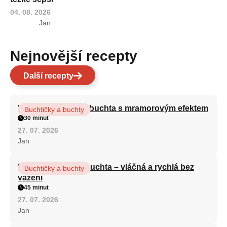
04. 08. 2026
Jan
Nejnovější recepty
Další recepty
Vláčná olejová litá buchta s mramorovým efektem
Buchtičky a buchty
30 minut
27. 07. 2026
Jan
Hrnková maková buchta – vláčná a rychlá bez
Buchtičky a buchty
vážení
45 minut
27. 07. 2026
Jan