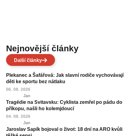
Nejnovější články
Další články
Plekanec a Šafářová: Jak slavní rodiče vychovávají
děti ke sportu bez nátlaku
06. 08. 2026
Jan
Tragédie na Svitavsku: Cyklista zemřel po pádu do
příkopu, našli ho kolemjdoucí
04. 08. 2026
Jan
Jaroslav Sapík bojoval o život: 18 dní na ARO kvůli
těžké sepsi