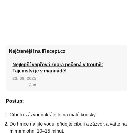
Nejčtenější na iRecept.cz
Nejlepší vepřová žebra pečená v troubě:
Tajemství je v marinádě!
23. 06. 2025
Jan
Postup:
Cibuli i zázvor nakrájejte na malé kousky.
Do hrnce nalijte vodu, přidejte cibuli a zázvor, a vařte na
mírném ohni 10–15 minut.