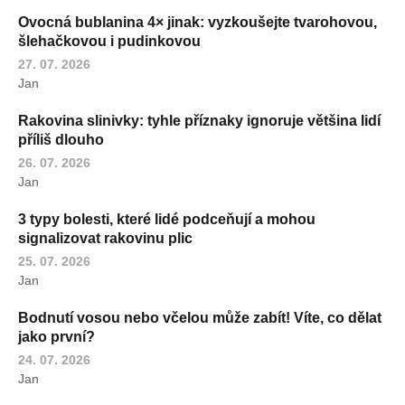
Ovocná bublanina 4× jinak: vyzkoušejte tvarohovou,
šlehačkovou i pudinkovou
27. 07. 2026
Jan
Rakovina slinivky: tyhle příznaky ignoruje většina lidí
příliš dlouho
26. 07. 2026
Jan
3 typy bolesti, které lidé podceňují a mohou
signalizovat rakovinu plic
25. 07. 2026
Jan
Bodnutí vosou nebo včelou může zabít! Víte, co dělat
jako první?
24. 07. 2026
Jan