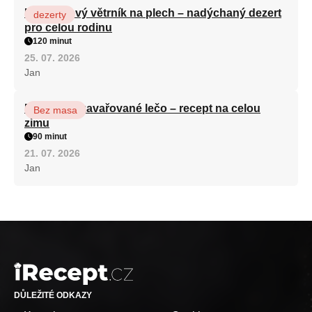
Karamelový větrník na plech – nadýchaný dezert
dezerty
pro celou rodinu
120 minut
25. 07. 2026
Jan
Babiččino zavařované lečo – recept na celou
Bez masa
zimu
90 minut
21. 07. 2026
Jan
DŮLEŽITÉ ODKAZY