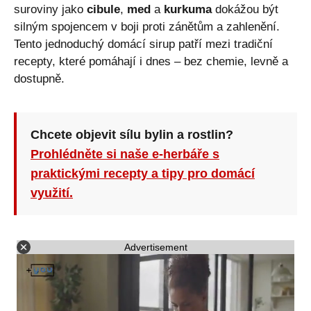
suroviny jako
cibule
,
med
a
kurkuma
dokážou být
silným spojencem v boji proti zánětům a zahlenění.
Tento jednoduchý domácí sirup patří mezi tradiční
recepty, které pomáhají i dnes – bez chemie, levně a
dostupně.
Chcete objevit sílu bylin a rostlin?
Prohlédněte si naše e-herbáře s
praktickými recepty a tipy pro domácí
využití.
Advertisement