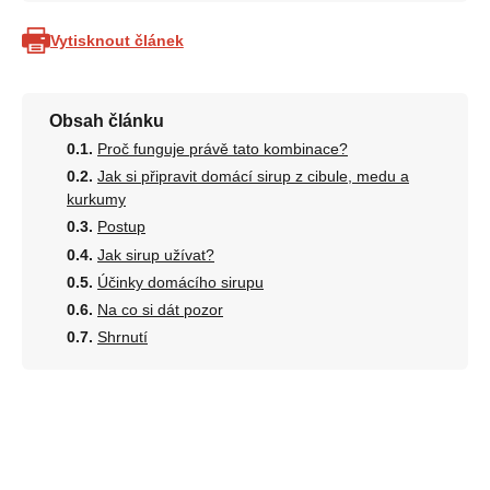
Vytisknout článek
Obsah článku
Proč funguje právě tato kombinace?
Jak si připravit domácí sirup z cibule, medu a
kurkumy
Postup
Jak sirup užívat?
Účinky domácího sirupu
Na co si dát pozor
Shrnutí