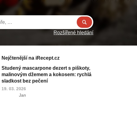
Rozšířené hledání
Nejčtenější na iRecept.cz
Studený mascarpone dezert s piškoty,
malinovým džemem a kokosem: rychlá
sladkost bez pečení
19. 03. 2026
Jan