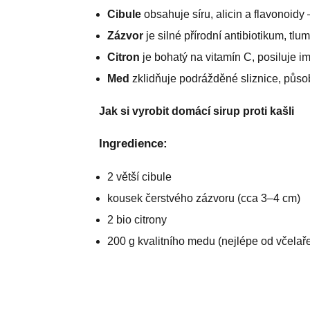
Cibule
obsahuje síru, alicin a flavonoidy
Zázvor
je silné přírodní antibiotikum, tl
Citron
je bohatý na vitamín C, posiluje i
Med
zklidňuje podrážděné sliznice, působ
Jak si vyrobit domácí sirup proti kašli
Ingredience:
2 větší cibule
kousek čerstvého zázvoru (cca 3–4 cm)
2 bio citrony
200 g kvalitního medu (nejlépe od včelař