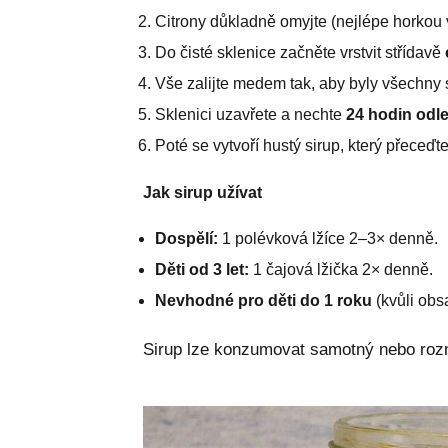
Citrony důkladně omyjte (nejlépe horkou 
Do čisté sklenice začněte vrstvit střídavě
Vše zalijte medem tak, aby byly všechny
Sklenici uzavřete a nechte
24 hodin odle
Poté se vytvoří hustý sirup, který přeceďt
Jak sirup užívat
Dospělí:
1 polévková lžíce 2–3× denně.
Děti od 3 let:
1 čajová lžička 2× denně.
Nevhodné pro děti do 1 roku
(kvůli obs
Sirup lze konzumovat samotný nebo rozmí