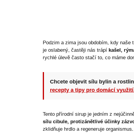
Podzim a zima jsou obdobím, kdy naše tě
je oslabený, častěji nás trápí
kašel, rým
rychlé úlevě často stačí to, co máme d
Chcete objevit sílu bylin a rostli
recepty a tipy pro domácí využití
Tento přírodní sirup je jedním z nejúčin
sílu cibule, protizánětlivé účinky záz
zklidňuje hrdlo a regeneruje organismus.