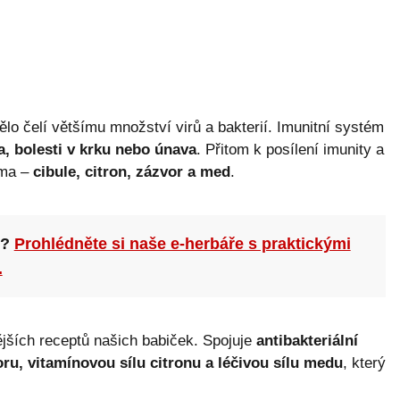
lo čelí většímu množství virů a bakterií. Imunitní systém
a, bolesti v krku nebo únava
. Přitom k posílení imunity a
oma –
cibule, citron, zázvor a med
.
n?
Prohlédněte si naše e-herbáře s praktickými
.
nějších receptů našich babiček. Spojuje
antibakteriální
voru, vitamínovou sílu citronu a léčivou sílu medu
, který