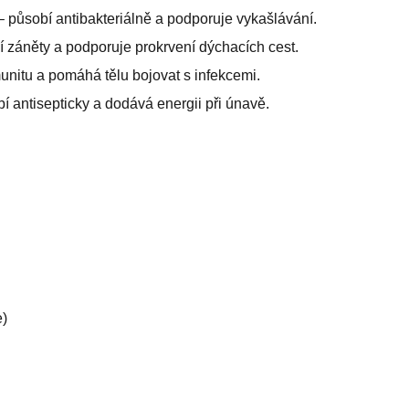
 – působí antibakteriálně a podporuje vykašlávání.
umí záněty a podporuje prokrvení dýchacích cest.
munitu a pomáhá tělu bojovat s infekcemi.
í antisepticky a dodává energii při únavě.
e)