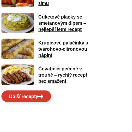
zimu
Cuketové placky se
smetanovým dipem –
nejlepší letní recept
Krupicové palačinky s
tvarohovo-citronovou
náplní
Čevabčiči pečené v
troubě – rychlý recept
bez smažení
Další recepty