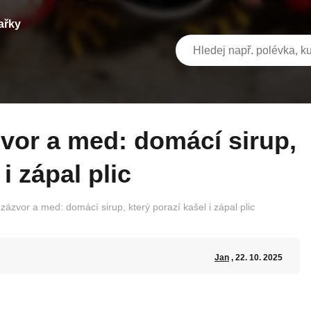
ařky
i zápal plic
, zázvor a med: domácí sirup, který porazí kašel i zápal plic
Jan
, 22. 10. 2025