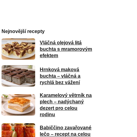
Nejnovější recepty
Vláčná olejová litá
buchta s mramorovým
efektem
Hrnková maková
buchta – vláčná a
rychlá bez vážení
Karamelový větrník na
plech – nadýchaný
dezert pro celou
rodinu
Babiččino zavařované
lečo – recept na celou