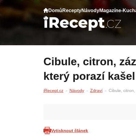
Domů
Recepty
Návody
Magazín
e-Kuch
Cibule, citron, zázvor a med: domácí sirup,
který porazí kašel 
iRecept.cz
Návody
Zdraví
Cibule, citron
Vytisknout článek