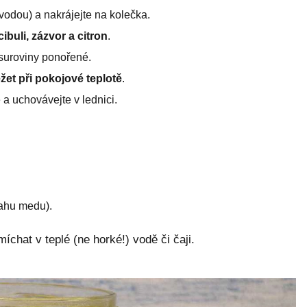
vodou) a nakrájejte na kolečka.
cibuli, zázvor a citron
.
 suroviny ponořené.
žet při pokojové teplotě
.
e a uchovávejte v lednici.
ahu medu).
chat v teplé (ne horké!) vodě či čaji.