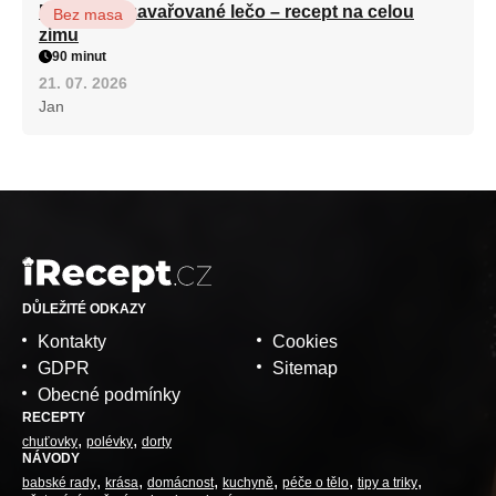
Babiččino zavařované lečo – recept na celou
Bez masa
zimu
90 minut
21. 07. 2026
Jan
DŮLEŽITÉ ODKAZY
Kontakty
Cookies
GDPR
Sitemap
Obecné podmínky
RECEPTY
chuťovky
polévky
dorty
NÁVODY
babské rady
krása
domácnost
kuchyně
péče o tělo
tipy a triky