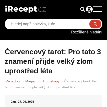
Rozšířené hledání
Červencový tarot: Pro tato 3
znamení přijde velký zlom
uprostřed léta
iRecept.cz
Magazín
Horoskopy
Červencový tarot: Pro
tato 3 znamení přijde velký zlom uprostřed léta
Jan
, 27. 06. 2026