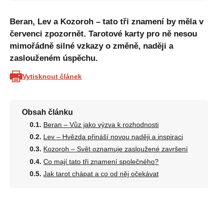
Beran, Lev a Kozoroh – tato tři znamení by měla v
červenci zpozornět. Tarotové karty pro ně nesou
mimořádně silné vzkazy o změně, naději a
zaslouženém úspěchu.
Vytisknout článek
Obsah článku
Beran – Vůz jako výzva k rozhodnosti
Lev – Hvězda přináší novou naději a inspiraci
Kozoroh – Svět oznamuje zasloužené završení
Co mají tato tři znamení společného?
Jak tarot chápat a co od něj očekávat