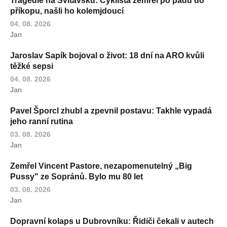
Tragédie na Svitavsku: Cyklista zemřel po pádu do
příkopu, našli ho kolemjdoucí
04. 08. 2026
Jan
Jaroslav Sapík bojoval o život: 18 dní na ARO kvůli
těžké sepsi
04. 08. 2026
Jan
Pavel Šporcl zhubl a zpevnil postavu: Takhle vypadá
jeho ranní rutina
03. 08. 2026
Jan
Zemřel Vincent Pastore, nezapomenutelný „Big
Pussy" ze Sopránů. Bylo mu 80 let
03. 08. 2026
Jan
Dopravní kolaps u Dubrovníku: Řidiči čekali v autech