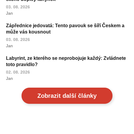
03. 08. 2026
Jan
Zápřednice jedovatá: Tento pavouk se šíří Českem a
může vás kousnout
03. 08. 2026
Jan
Labyrint, ze kterého se neprobojuje každý: Zvládnete
toto pravidlo?
02. 08. 2026
Jan
Zobrazit další články