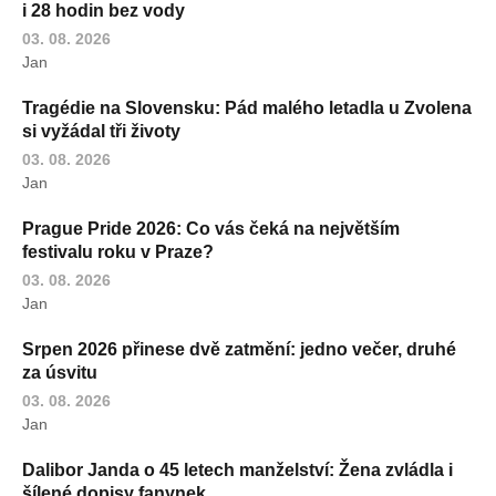
i 28 hodin bez vody
03. 08. 2026
Jan
Tragédie na Slovensku: Pád malého letadla u Zvolena
si vyžádal tři životy
03. 08. 2026
Jan
Prague Pride 2026: Co vás čeká na největším
festivalu roku v Praze?
03. 08. 2026
Jan
Srpen 2026 přinese dvě zatmění: jedno večer, druhé
za úsvitu
03. 08. 2026
Jan
Dalibor Janda o 45 letech manželství: Žena zvládla i
šílené dopisy fanynek