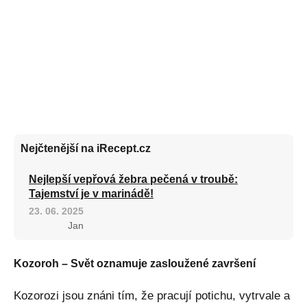
Nejčtenější na iRecept.cz
Nejlepší vepřová žebra pečená v troubě:
Tajemství je v marinádě!
23. 06. 2025
Jan
Kozoroh – Svět oznamuje zasloužené završení
Kozorozi jsou znáni tím, že pracují potichu, vytrvale a