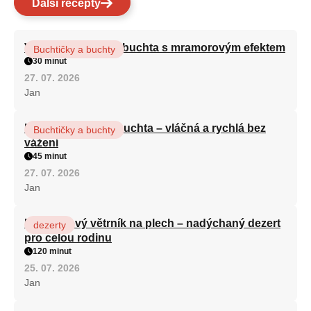
Další recepty
Vláčná olejová litá buchta s mramorovým efektem
Buchtičky a buchty
30 minut
27. 07. 2026
Jan
Hrnková maková buchta – vláčná a rychlá bez
Buchtičky a buchty
vážení
45 minut
27. 07. 2026
Jan
Karamelový větrník na plech – nadýchaný dezert
dezerty
pro celou rodinu
120 minut
25. 07. 2026
Jan