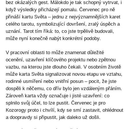
bez okázalých gest. Málokdo je tak schopný vytrvat, i
když výsledky přicházejí pomalu. Červenec pro ně
přináší kartu Světa – jednu z nejvýznamnějších karet
celého tarotu, symbolizující dovršení, zralý úspěch a
uznání. Tarot tím říká: to, co jste trpělivě budovali,
může nyní konečně nabýt konkrétní podoby.
V pracovní oblasti to může znamenat důležité
ocenění, uzavření klíčového projektu nebo zpětnou
vazbu, na kterou jste dlouho čekali. V osobním životě
může karta Světa signalizovat novou etapu ve vztahu,
rodinné usmíření nebo vnitřní posun – pocit, že jste
dospěli k něčemu, co dřív bylo jen vzdáleným přáním.
Zároveň karta vždy označuje i jisté uzavření: co
splnilo svůj účel, to lze pustit. Červenec je pro
Kozorogy proto i chvílí, kdy se smí zastavit, ohlédnout
a doopravdy si připustit, jak daleko už došli.