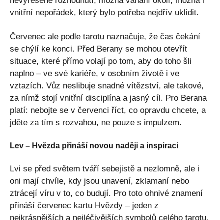
nevyřešené rozhodnutí, možná váhání okolí, možná i
vnitřní nepořádek, který bylo potřeba nejdřív uklidit.
Červenec ale podle tarotu naznačuje, že čas čekání
se chýlí ke konci. Před Berany se mohou otevřít
situace, které přímo volají po tom, aby do toho šli
naplno – ve své kariéře, v osobním životě i ve
vztazích. Vůz neslibuje snadné vítězství, ale takové,
za nímž stojí vnitřní disciplína a jasný cíl. Pro Berana
platí: nebojte se v červenci říct, co opravdu chcete, a
jděte za tím s rozvahou, ne pouze s impulzem.
Lev – Hvězda přináší novou naději a inspiraci
Lvi se před světem tváří sebejistě a nezlomně, ale i
oni mají chvíle, kdy jsou unavení, zklamaní nebo
ztrácejí víru v to, co budují. Pro toto ohnivé znamení
přináší červenec kartu Hvězdy – jeden z
nejkrásnějších a nejléčivějších symbolů celého tarotu.