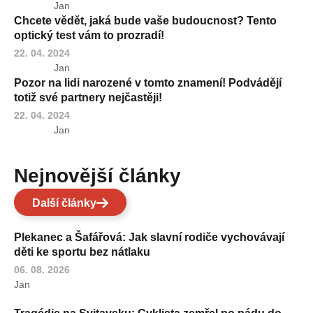
Jan
Chcete vědět, jaká bude vaše budoucnost? Tento
optický test vám to prozradí!
22. 04. 2024
Jan
Pozor na lidi narozené v tomto znamení! Podvádějí
totiž své partnery nejčastěji!
22. 04. 2024
Jan
Nejnovější články
Další články
Plekanec a Šafářová: Jak slavní rodiče vychovávají
děti ke sportu bez nátlaku
06. 08. 2026
Jan