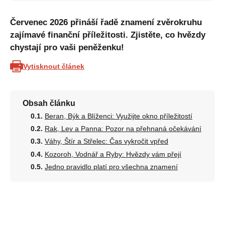
Červenec 2026 přináší řadě znamení zvěrokruhu
zajímavé finanční příležitosti. Zjistěte, co hvězdy
chystají pro vaši peněženku!
Vytisknout článek
Obsah článku
Beran, Býk a Blíženci: Využijte okno příležitostí
Rak, Lev a Panna: Pozor na přehnaná očekávání
Váhy, Štír a Střelec: Čas vykročit vpřed
Kozoroh, Vodnář a Ryby: Hvězdy vám přejí
Jedno pravidlo platí pro všechna znamení