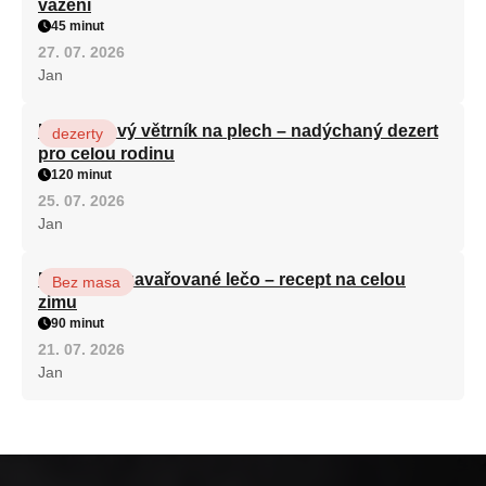
vážení
45 minut
27. 07. 2026
Jan
Karamelový větrník na plech – nadýchaný dezert
dezerty
pro celou rodinu
120 minut
25. 07. 2026
Jan
Babiččino zavařované lečo – recept na celou
Bez masa
zimu
90 minut
21. 07. 2026
Jan