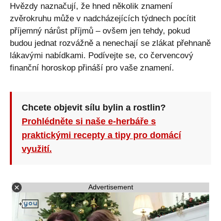
Hvězdy naznačují, že hned několik znamení
zvěrokruhu může v nadcházejících týdnech pocítit
příjemný nárůst příjmů – ovšem jen tehdy, pokud
budou jednat rozvážně a nenechají se zlákat přehnaně
lákavými nabídkami. Podívejte se, co červencový
finanční horoskop přináší pro vaše znamení.
Chcete objevit sílu bylin a rostlin?
Prohlédněte si naše e-herbáře s
praktickými recepty a tipy pro domácí
využití.
Advertisement