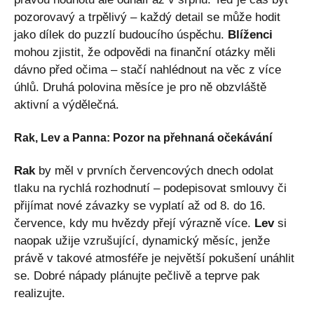
pozorovavý a trpělivý – každý detail se může hodit
jako dílek do puzzlí budoucího úspěchu.
Blíženci
mohou zjistit, že odpovědi na finanční otázky měli
dávno před očima – stačí nahlédnout na věc z více
úhlů. Druhá polovina měsíce je pro ně obzvláště
aktivní a výdělečná.
Rak, Lev a Panna: Pozor na přehnaná očekávání
Rak
by měl v prvních červencových dnech odolat
tlaku na rychlá rozhodnutí – podepisovat smlouvy či
přijímat nové závazky se vyplatí až od 8. do 16.
července, kdy mu hvězdy přejí výrazně více.
Lev
si
naopak užije vzrušující, dynamický měsíc, jenže
právě v takové atmosféře je největší pokušení unáhlit
se. Dobré nápady plánujte pečlivě a teprve pak
realizujte.