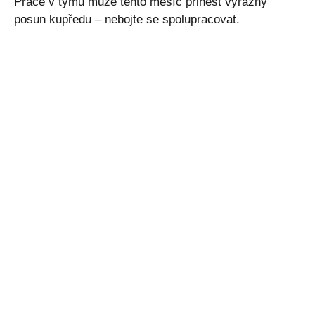
Práce v týmu může tento měsíc přinést výrazný
posun kupředu – nebojte se spolupracovat.