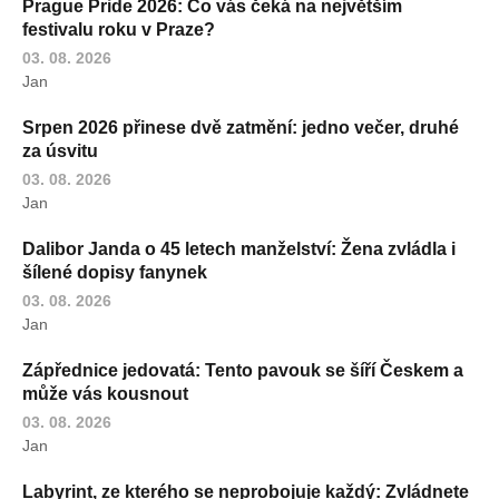
Prague Pride 2026: Co vás čeká na největším
festivalu roku v Praze?
03. 08. 2026
Jan
Srpen 2026 přinese dvě zatmění: jedno večer, druhé
za úsvitu
03. 08. 2026
Jan
Dalibor Janda o 45 letech manželství: Žena zvládla i
šílené dopisy fanynek
03. 08. 2026
Jan
Zápřednice jedovatá: Tento pavouk se šíří Českem a
může vás kousnout
03. 08. 2026
Jan
Labyrint, ze kterého se neprobojuje každý: Zvládnete