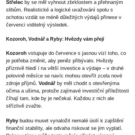
Střelec
by se měl vyhnout zbrklostem a přehnaným
slibům. Realistické a logické uvažování spolu s
ochotou vzdát se méně důležitých výdajů přinese v
červenci viditelný výsledek.
Kozoroh, Vodnář a Ryby: Hvězdy vám přejí
Kozoroh
vstupuje do července s jasnou vizí toho, co
je potřeba změnit, aby peněz přibývalo. Hvězdy
příznivě hledí i na větší investice a výdaje – v druhé
polovině měsíce se navíc mohou otevřít zcela nové
zdroje příjmů.
Vodnář
by měl chodit s otevřenýma
očima a ušima, protože zajímavé investiční příležitosti
číhají tam, kde by je nečekal. Každou z nich ale
střízlivě zvažte.
Ryby
budou muset vynaložit nemalé úsilí k zajištění
finanční stability, ale odvaha riskovat se jim vyplatí.