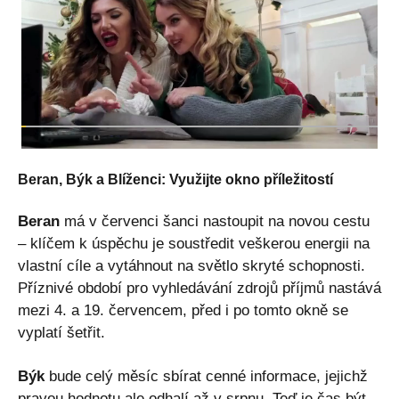
Beran, Býk a Blíženci: Využijte okno příležitostí
Beran
má v červenci šanci nastoupit na novou cestu
– klíčem k úspěchu je soustředit veškerou energii na
vlastní cíle a vytáhnout na světlo skryté schopnosti.
Příznivé období pro vyhledávání zdrojů příjmů nastává
mezi 4. a 19. červencem, před i po tomto okně se
vyplatí šetřit.
Býk
bude celý měsíc sbírat cenné informace, jejichž
pravou hodnotu ale odhalí až v srpnu. Teď je čas být