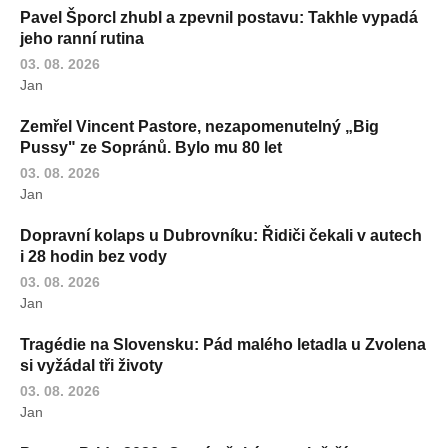
Pavel Šporcl zhubl a zpevnil postavu: Takhle vypadá
jeho ranní rutina
03. 08. 2026
Jan
Zemřel Vincent Pastore, nezapomenutelný „Big
Pussy" ze Sopránů. Bylo mu 80 let
03. 08. 2026
Jan
Dopravní kolaps u Dubrovníku: Řidiči čekali v autech
i 28 hodin bez vody
03. 08. 2026
Jan
Tragédie na Slovensku: Pád malého letadla u Zvolena
si vyžádal tři životy
03. 08. 2026
Jan