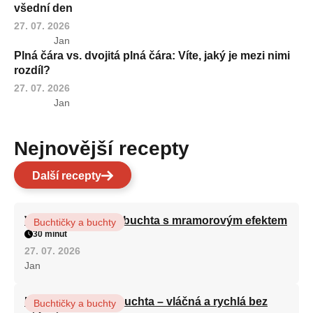
všední den
27. 07. 2026
Jan
Plná čára vs. dvojitá plná čára: Víte, jaký je mezi nimi
rozdíl?
27. 07. 2026
Jan
Nejnovější recepty
Další recepty
Vláčná olejová litá buchta s mramorovým efektem
Buchtičky a buchty
30 minut
27. 07. 2026
Jan
Hrnková maková buchta – vláčná a rychlá bez
Buchtičky a buchty