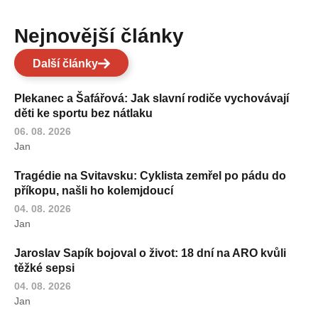
Nejnovější články
Další články
Plekanec a Šafářová: Jak slavní rodiče vychovávají
děti ke sportu bez nátlaku
06. 08. 2026
Jan
Tragédie na Svitavsku: Cyklista zemřel po pádu do
příkopu, našli ho kolemjdoucí
04. 08. 2026
Jan
Jaroslav Sapík bojoval o život: 18 dní na ARO kvůli
těžké sepsi
04. 08. 2026
Jan