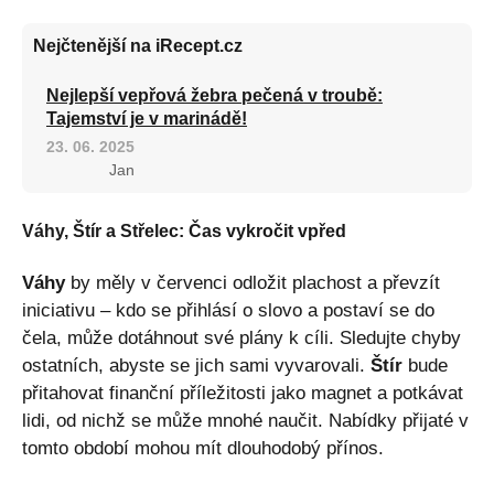
Nejčtenější na iRecept.cz
Nejlepší vepřová žebra pečená v troubě:
Tajemství je v marinádě!
23. 06. 2025
Jan
Váhy, Štír a Střelec: Čas vykročit vpřed
Váhy
by měly v červenci odložit plachost a převzít
iniciativu – kdo se přihlásí o slovo a postaví se do
čela, může dotáhnout své plány k cíli. Sledujte chyby
ostatních, abyste se jich sami vyvarovali.
Štír
bude
přitahovat finanční příležitosti jako magnet a potkávat
lidi, od nichž se může mnohé naučit. Nabídky přijaté v
tomto období mohou mít dlouhodobý přínos.