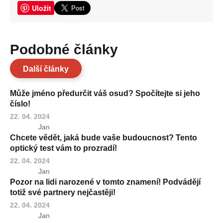
Uložit
Podobné články
Další články
Může jméno předurčit váš osud? Spočítejte si jeho
číslo!
22. 04. 2024
Jan
Chcete vědět, jaká bude vaše budoucnost? Tento
optický test vám to prozradí!
22. 04. 2024
Jan
Pozor na lidi narozené v tomto znamení! Podvádějí
totiž své partnery nejčastěji!
22. 04. 2024
Jan