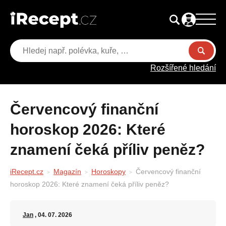
Rozšířené hledání
Červencový finanční
horoskop 2026: Které
znamení čeká příliv peněz?
iRecept.cz
Magazín
Horoskopy
Červencový finanční
horoskop 2026: Které znamení čeká příliv peněz?
Jan
, 04. 07. 2026