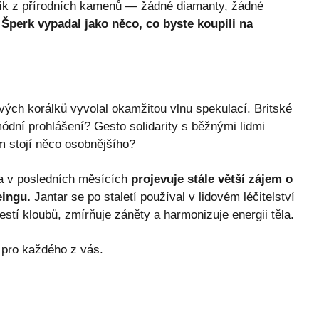
ník z přírodních kamenů — žádné diamanty, žádné
.
Šperk vypadal jako něco, co byste koupili na
vých korálků vyvolal okamžitou vlnu spekulací. Britské
módní prohlášení? Gesto solidarity s běžnými lidmi
m stojí něco osobnějšího?
lla v posledních měsících
projevuje stále větší zájem o
eingu.
Jantar se po staletí používal v lidovém léčitelství
estí kloubů, zmírňuje záněty a harmonizuje energii těla.
 pro každého z vás.