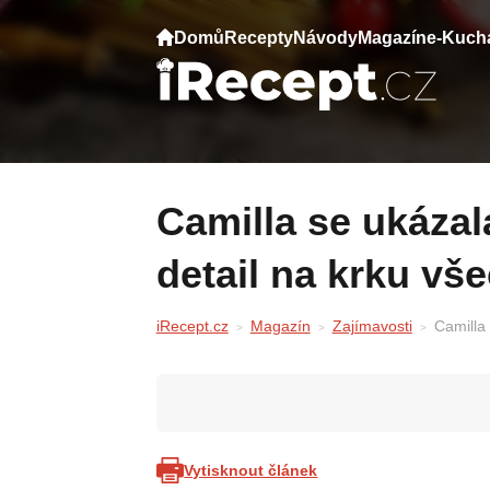
Domů
Recepty
Návody
Magazín
e-Kuch
Camilla se ukázala na veřejnosti — ten
detail na krku vš
iRecept.cz
Magazín
Zajímavosti
Camilla 
Vytisknout článek