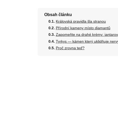
Obsah článku
Královská pravidla šla stranou
Přírodní kameny místo diamantů
Zapomeňte na drahé krémy: jantarov
Tyrkys — kámen který uklidňuje nerv
Proč zrovna teď?