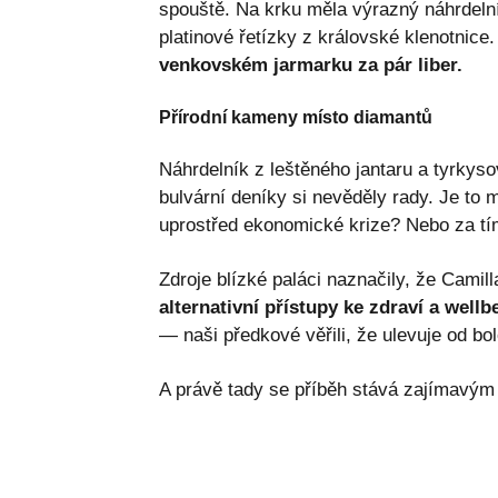
spouště. Na krku měla výrazný náhrdel
platinové řetízky z královské klenotnice
venkovském jarmarku za pár liber.
Přírodní kameny místo diamantů
Náhrdelník z leštěného jantaru a tyrkyso
bulvární deníky si nevěděly rady. Je to 
uprostřed ekonomické krize? Nebo za tí
Zdroje blízké paláci naznačily, že Cami
alternativní přístupy ke zdraví a wellb
— naši předkové věřili, že ulevuje od bol
A právě tady se příběh stává zajímavým