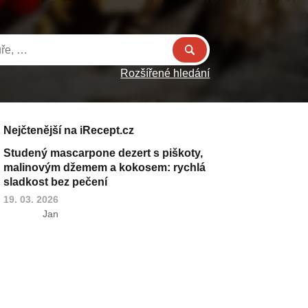
Rozšířené hledání
Nejčtenější na iRecept.cz
Studený mascarpone dezert s piškoty,
malinovým džemem a kokosem: rychlá
sladkost bez pečení
19. 03. 2026
Jan