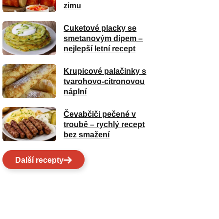
zimu
Cuketové placky se
smetanovým dipem –
nejlepší letní recept
Krupicové palačinky s
tvarohovo-citronovou
náplní
Čevabčiči pečené v
troubě – rychlý recept
bez smažení
Další recepty