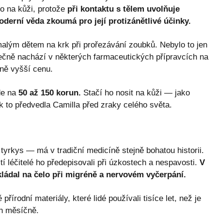
mo na kůži, protože
při kontaktu s tělem uvolňuje
derní věda zkoumá pro její protizánětlivé účinky.
alým dětem na krk při prořezávání zoubků. Nebylo to jen
ečně nachází v některých farmaceutických přípravcích na
ně vyšší cenu.
de na
50 až 150 korun.
Stačí ho nosit na kůži — jako
k to předvedla Camilla před zraky celého světa.
yrkys — má v tradiční medicíně stejně bohatou historii.
tí léčitelé ho předepisovali při úzkostech a nespavosti.
V
kládal na čelo při migréně a nervovém vyčerpání.
řírodní materiály, které lidé používali tisíce let, než je
un měsíčně.