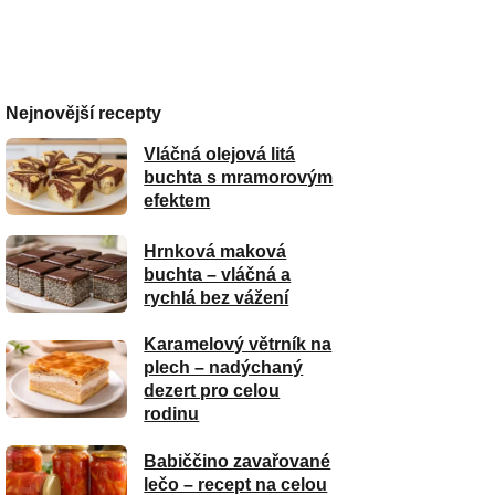
Nejnovější recepty
Vláčná olejová litá
buchta s mramorovým
efektem
Hrnková maková
buchta – vláčná a
rychlá bez vážení
Karamelový větrník na
plech – nadýchaný
dezert pro celou
rodinu
Babiččino zavařované
lečo – recept na celou