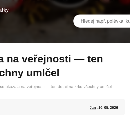
ařky
echny umlčel
se ukázala na veřejnosti — ten detail na krku všechny umlčel
Jan
, 10. 05. 2026