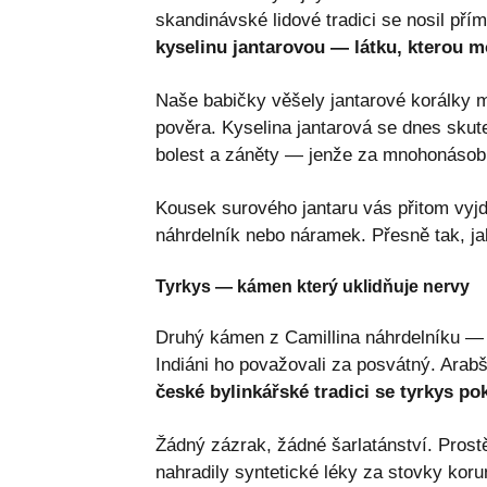
skandinávské lidové tradici se nosil pří
kyselinu jantarovou — látku, kterou mo
Naše babičky věšely jantarové korálky m
pověra. Kyselina jantarová se dnes skut
bolest a záněty — jenže za mnohonásob
Kousek surového jantaru vás přitom vyj
náhrdelník nebo náramek. Přesně tak, ja
Tyrkys — kámen který uklidňuje nervy
Druhý kámen z Camillina náhrdelníku — t
Indiáni ho považovali za posvátný. Arabš
české bylinkářské tradici se tyrkys po
Žádný zázrak, žádné šarlatánství. Prostě p
nahradily syntetické léky za stovky kor