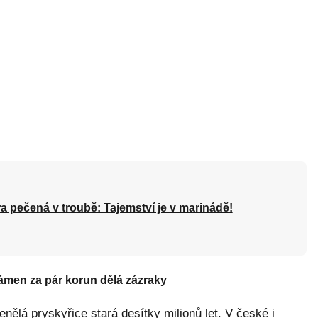
a pečená v troubě: Tajemství je v marinádě!
ámen za pár korun dělá zázraky
ělá pryskyřice stará desítky milionů let. V české i