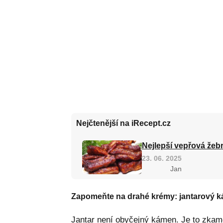
Nejčtenější na iRecept.cz
Nejlepší vepřová žebr
23. 06. 2025
Jan
Zapomeňte na drahé krémy: jantarový k
Jantar není obyčejný kámen. Je to zkamen