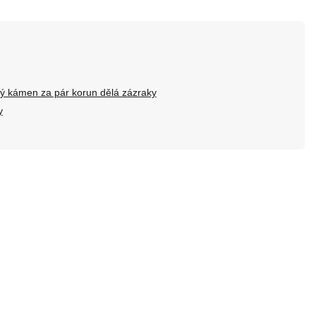
ý kámen za pár korun dělá zázraky
y