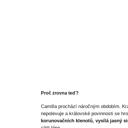
Proč zrovna teď?
Camilla prochází náročným obdobím. Král
nepolevuje a královské povinnosti se hr
korunovačních klenotů, vysílá jasný si
cítili lépe.