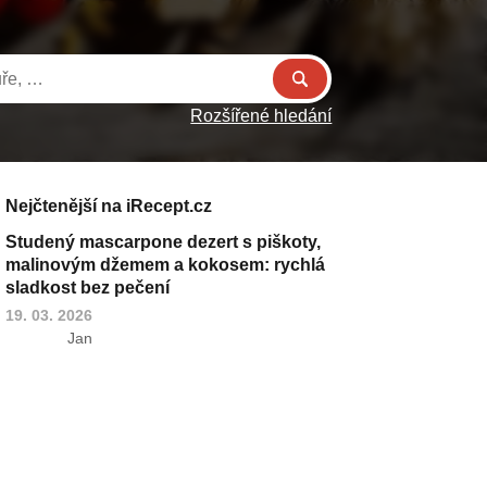
Rozšířené hledání
Nejčtenější na iRecept.cz
Studený mascarpone dezert s piškoty,
malinovým džemem a kokosem: rychlá
sladkost bez pečení
19. 03. 2026
Jan