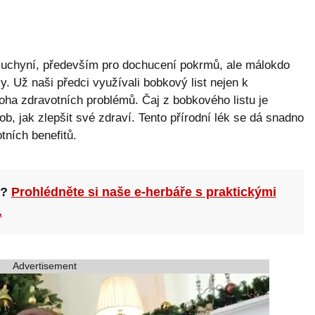
 kuchyní, především pro dochucení pokrmů, ale málokdo
nky. Už naši předci využívali bobkový list nejen k
noha zdravotních problémů. Čaj z bobkového listu je
b, jak zlepšit své zdraví. Tento přírodní lék se dá snadno
tních benefitů.
n?
Prohlédněte si naše e-herbáře s praktickými
.
Advertisement