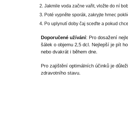
Jakmile voda začne vařit, vložte do ní bob
Poté vypněte sporák, zakryjte hrnec pokli
Po uplynutí doby čaj sceďte a pokud chc
Doporučené užívání
: Pro dosažení nejl
šálek o objemu 2,5 dcl. Nejlepší je pít 
nebo dvakrát i během dne.
Pro zajištění optimálních účinků je důleži
zdravotního stavu.