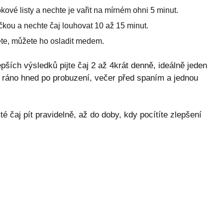
kové listy a nechte je vařit na mírném ohni 5 minut.
čkou a nechte čaj louhovat 10 až 15 minut.
ete, můžete ho osladit medem.
epších výsledků pijte čaj 2 až 4krát denně, ideálně jeden
ho ráno hned po probuzení, večer před spaním a jednou
té čaj pít pravidelně, až do doby, kdy pocítíte zlepšení