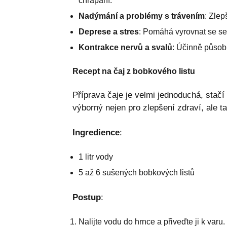
chrápání.
Nadýmání a problémy s trávením
: Zlep
Deprese a stres
: Pomáhá vyrovnat se se 
Kontrakce nervů a svalů
: Účinně působí
Recept na čaj z bobkového listu
Příprava čaje je velmi jednoduchá, stačí
výborný nejen pro zlepšení zdraví, ale 
Ingredience
:
1 litr vody
5 až 6 sušených bobkových listů
Postup
:
Nalijte vodu do hrnce a přiveďte ji k varu.