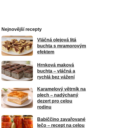
Nejnovější recepty
Vláčná olejová litá
buchta s mramorovým
efektem
Hrnková maková
buchta – vláčná a
rychlá bez vážení
Karamelový větrník na
plech – nadýchaný
dezert pro celou
rodinu
Babiččino zavařované
lečo – recept na celou