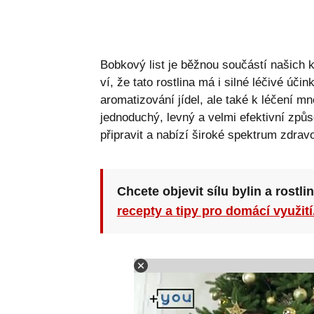
Bobkový list je běžnou součástí našich
ví, že tato rostlina má i silné léčivé úči
aromatizování jídel, ale také k léčení m
jednoduchý, levný a velmi efektivní způso
připravit a nabízí široké spektrum zdravo
Chcete objevit sílu bylin a rostli
recepty a tipy pro domácí využití