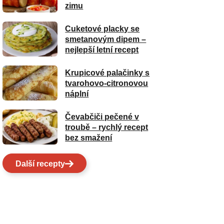
zimu
Cuketové placky se
smetanovým dipem –
nejlepší letní recept
Krupicové palačinky s
tvarohovo-citronovou
náplní
Čevabčiči pečené v
troubě – rychlý recept
bez smažení
Další recepty