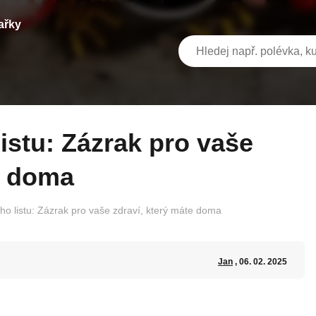
ařky
e doma
ho listu: Zázrak pro vaše zdraví, který máte doma
Jan
, 06. 02. 2025