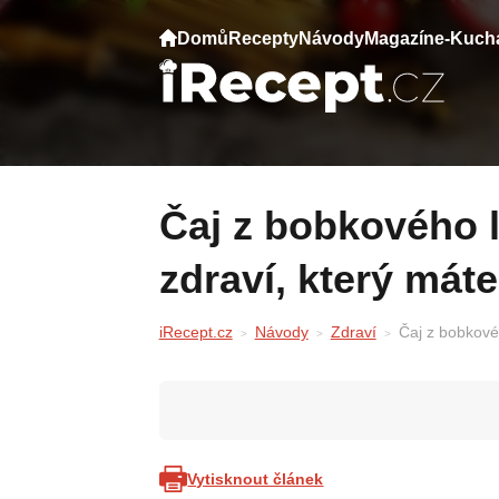
Domů
Recepty
Návody
Magazín
e-Kuch
Čaj z bobkového listu: Zázrak pro vaše
zdraví, který mát
iRecept.cz
Návody
Zdraví
Čaj z bobkové
Vytisknout článek