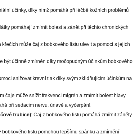
eriální účinky, díky nimž pomáhá při léčbě kožních problémů
é látky pomáhají zmírnit bolest a zánět při těchto chronických
 křečích může čaj z bobkového listu ulevit a pomoci s jejich
e být účinně zmírněn díky močopudným účinkům bobkového
omoci snižovat krevní tlak díky svým zklidňujícím účinkům na
em čaje může snížit frekvenci migrén a zmírnit bolest hlavy.
há při sedacím nervu, únavě a vyčerpání.
očové trubice)
: Čaj z bobkového listu pomáhá zmírnit záněty
ky bobkového listu pomohou lepšímu spánku a zmírnění