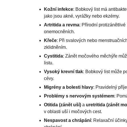
Kožní infekce
: Bobkový list má antibakt
jako jsou akné, vyrážky nebo ekzémy.
Artritida a revma
: Přírodní protizánětliv
onemocněních.
Křeče
: Při svalových nebo menstruačních
zklidněním.
Cystitida
: Zánět močového měchýře můž
listu.
Vysoký krevní tlak
: Bobkový list může p
cévy.
Migrény a bolesti hlavy
: Pravidelný příj
Problémy s nervovým systémem
: Pomá
Otitida (zánět uší)
a
uretritida (zánět m
v oblasti uší i močových cest.
Nespavost a chrápání
: Relaxační účin