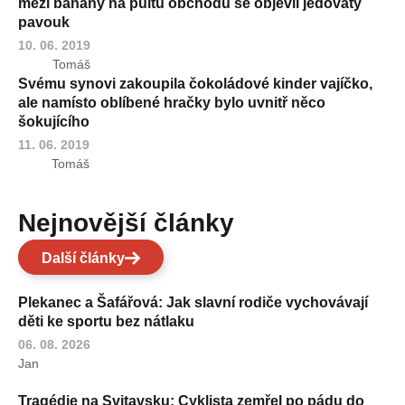
mezi banány na pultu obchodu se objevil jedovatý
pavouk
10. 06. 2019
Tomáš
Svému synovi zakoupila čokoládové kinder vajíčko,
ale namísto oblíbené hračky bylo uvnitř něco
šokujícího
11. 06. 2019
Tomáš
Nejnovější články
Další články
Plekanec a Šafářová: Jak slavní rodiče vychovávají
děti ke sportu bez nátlaku
06. 08. 2026
Jan
Tragédie na Svitavsku: Cyklista zemřel po pádu do