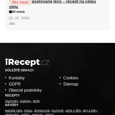
Babiččino zavařované lečo – recept na celou
Bez masa
zimu
90 minut
21. 07. 2026
Jan
DŮLEŽITÉ ODKAZY
Kontakty
Cookies
GDPR
Sitemap
Obecné podmínky
RECEPTY
chuťovky
polévky
dorty
NÁVODY
babské rady
krása
domácnost
kuchyně
péče o tělo
tipy a triky
pěstování
vaření
zahrada
zdraví