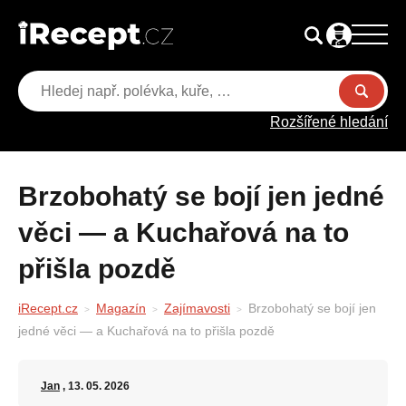
Rozšířené hledání
Brzobohatý se bojí jen jedné
věci — a Kuchařová na to
přišla pozdě
iRecept.cz
Magazín
Zajímavosti
Brzobohatý se bojí jen
jedné věci — a Kuchařová na to přišla pozdě
Jan
, 13. 05. 2026