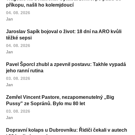
příkopu, našli ho kolemjdoucí
04. 08. 2026
Jan
Jaroslav Sapík bojoval o život: 18 dní na ARO kvůli
těžké sepsi
04. 08. 2026
Jan
Pavel Šporcl zhubl a zpevnil postavu: Takhle vypadá
jeho ranní rutina
03. 08. 2026
Jan
Zemřel Vincent Pastore, nezapomenutelný „Big
Pussy" ze Sopránů. Bylo mu 80 let
03. 08. 2026
Jan
Dopravní kolaps u Dubrovníku: Řidiči čekali v autech