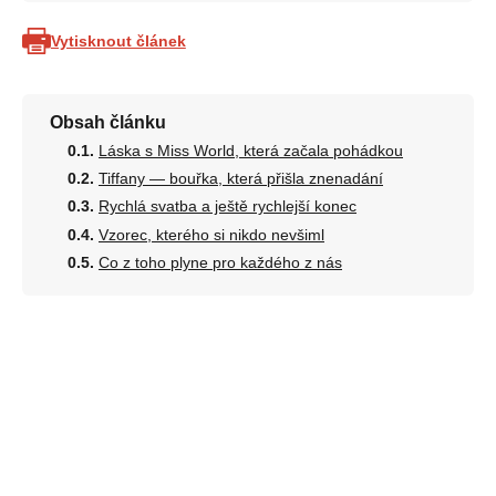
Vytisknout článek
Obsah článku
Láska s Miss World, která začala pohádkou
Tiffany — bouřka, která přišla znenadání
Rychlá svatba a ještě rychlejší konec
Vzorec, kterého si nikdo nevšiml
Co z toho plyne pro každého z nás