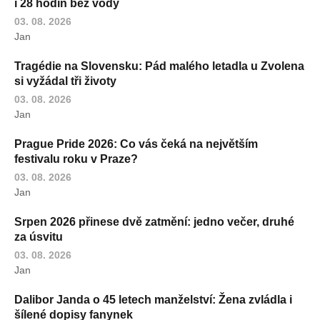
i 28 hodin bez vody
03. 08. 2026
Jan
Tragédie na Slovensku: Pád malého letadla u Zvolena
si vyžádal tři životy
03. 08. 2026
Jan
Prague Pride 2026: Co vás čeká na největším
festivalu roku v Praze?
03. 08. 2026
Jan
Srpen 2026 přinese dvě zatmění: jedno večer, druhé
za úsvitu
03. 08. 2026
Jan
Dalibor Janda o 45 letech manželství: Žena zvládla i
šílené dopisy fanynek