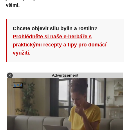
všiml.
Chcete objevit sílu bylin a rostlin?
Prohlédněte si naše e-herbáře s
praktickými recepty a tipy pro domácí
využití.
Advertisement