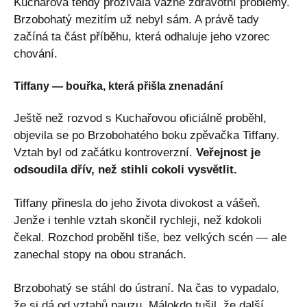
Kuchařová tehdy prožívala vážné zdravotní problémy.
Brzobohatý mezitím už nebyl sám. A právě tady
začíná ta část příběhu, která odhaluje jeho vzorec
chování.
Tiffany — bouřka, která přišla znenadání
Ještě než rozvod s Kuchařovou oficiálně proběhl,
objevila se po Brzobohatého boku zpěvačka Tiffany.
Vztah byl od začátku kontroverzní.
Veřejnost je
odsoudila dřív, než stihli cokoli vysvětlit.
Tiffany přinesla do jeho života divokost a vášeň.
Jenže i tenhle vztah skončil rychleji, než kdokoli
čekal. Rozchod proběhl tiše, bez velkých scén — ale
zanechal stopy na obou stranách.
Brzobohatý se stáhl do ústraní. Na čas to vypadalo,
že si dá od vztahů pauzu. Málokdo tušil, že další