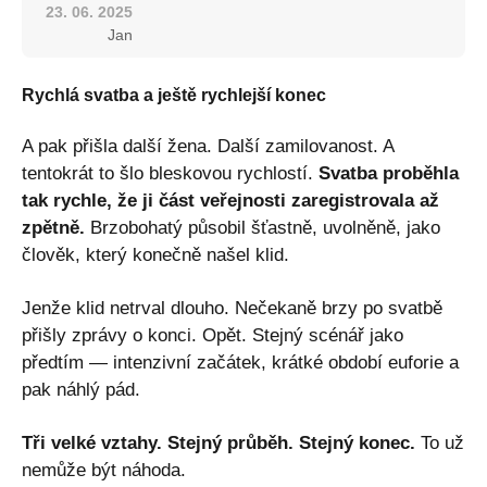
23. 06. 2025
Jan
Rychlá svatba a ještě rychlejší konec
A pak přišla další žena. Další zamilovanost. A
tentokrát to šlo bleskovou rychlostí.
Svatba proběhla
tak rychle, že ji část veřejnosti zaregistrovala až
zpětně.
Brzobohatý působil šťastně, uvolněně, jako
člověk, který konečně našel klid.
Jenže klid netrval dlouho. Nečekaně brzy po svatbě
přišly zprávy o konci. Opět. Stejný scénář jako
předtím — intenzivní začátek, krátké období euforie a
pak náhlý pád.
Tři velké vztahy. Stejný průběh. Stejný konec.
To už
nemůže být náhoda.