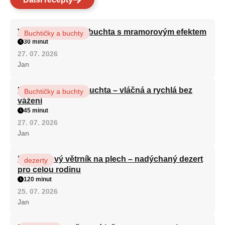
Vláčná olejová litá buchta s mramorovým efektem
Buchtičky a buchty
30 minut
27. 07. 2026
Jan
Hrnková maková buchta – vláčná a rychlá bez
Buchtičky a buchty
vážení
45 minut
27. 07. 2026
Jan
Karamelový větrník na plech – nadýchaný dezert
dezerty
pro celou rodinu
120 minut
25. 07. 2026
Jan