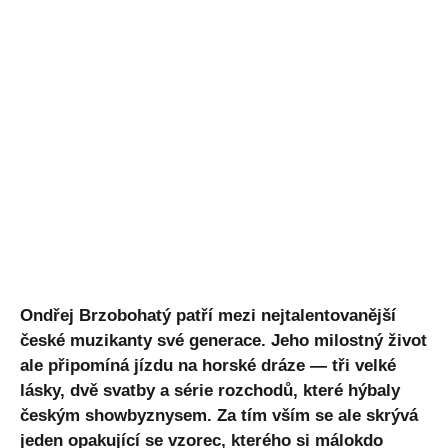
Ondřej Brzobohatý patří mezi nejtalentovanější
české muzikanty své generace. Jeho milostný život
ale připomíná jízdu na horské dráze — tři velké
lásky, dvě svatby a série rozchodů, které hýbaly
českým showbyznysem. Za tím vším se ale skrývá
jeden opakující se vzorec, kterého si málokdo