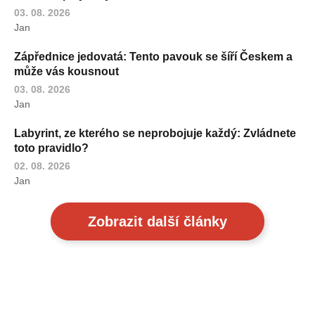
03. 08. 2026
Jan
Zápřednice jedovatá: Tento pavouk se šíří Českem a
může vás kousnout
03. 08. 2026
Jan
Labyrint, ze kterého se neprobojuje každý: Zvládnete
toto pravidlo?
02. 08. 2026
Jan
Zobrazit další články