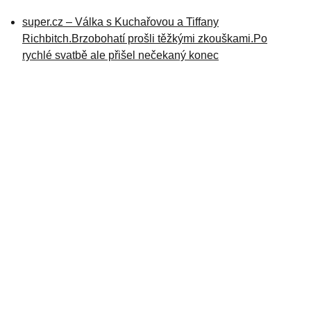
super.cz – Válka s Kuchařovou a Tiffany
Richbitch.Brzobohatí prošli těžkými zkouškami.Po
rychlé svatbě ale přišel nečekaný konec