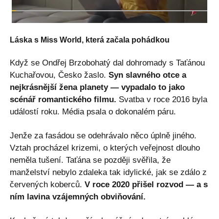
Láska s Miss World, která začala pohádkou
Když se Ondřej Brzobohatý dal dohromady s Taťánou
Kuchařovou, Česko žaslo.
Syn slavného otce a
nejkrásnější žena planety — vypadalo to jako
scénář romantického filmu.
Svatba v roce 2016 byla
událostí roku. Média psala o dokonalém páru.
Jenže za fasádou se odehrávalo něco úplně jiného.
Vztah procházel krizemi, o kterých veřejnost dlouho
neměla tušení. Taťána se později svěřila, že
manželství nebylo zdaleka tak idylické, jak se zdálo z
červených koberců.
V roce 2020 přišel rozvod — a s
ním lavina vzájemných obviňování.