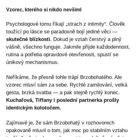
Vzorec, kterého si nikdo nevšiml
Psychologové tomu říkají „strach z intimity“. Člověk
toužící po lásce se paradoxně bojí jediné věci —
skutečné blízkosti
. Dokud je vztah čerstvý a plný
vášně, všechno funguje. Jakmile přijde každodennost,
rutina a potřeba opravdové otevřenosti, spustí se
únikový mechanismus.
Neříkáme, že přesně tohle trápí Brzobohatého. Ale
vzorec mluví sám za sebe. Rychlé zamilování, velká
gesta, brzká svatba — a pak stejně rychlý konec.
Kuchařová, Tiffany i poslední partnerka prošly
identickým kolotočem.
Zajímavé je, že sám Brzobohatý v rozhovorech
opakovaně mluvil o tom, jak moc po stabilním vztahu