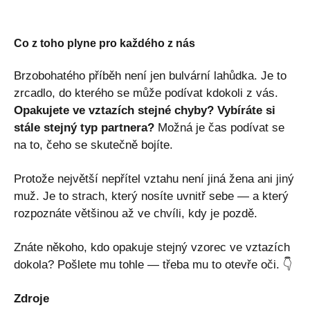
Co z toho plyne pro každého z nás
Brzobohatého příběh není jen bulvární lahůdka. Je to
zrcadlo, do kterého se může podívat kdokoli z vás.
Opakujete ve vztazích stejné chyby? Vybíráte si
stále stejný typ partnera?
Možná je čas podívat se
na to, čeho se skutečně bojíte.
Protože největší nepřítel vztahu není jiná žena ani jiný
muž. Je to strach, který nosíte uvnitř sebe — a který
rozpoznáte většinou až ve chvíli, kdy je pozdě.
Znáte někoho, kdo opakuje stejný vzorec ve vztazích
dokola? Pošlete mu tohle — třeba mu to otevře oči. 👇
Zdroje