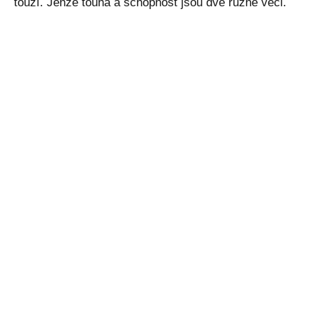
touží. Jenže touha a schopnost jsou dvě různé věci.