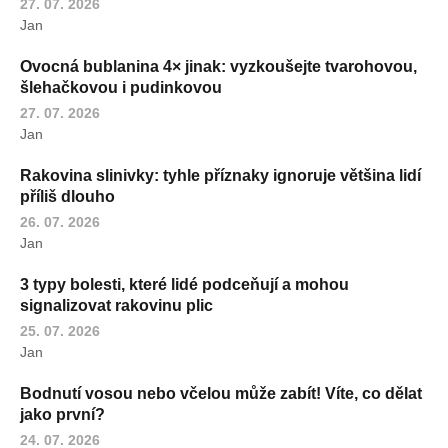
27. 07. 2026
Jan
Ovocná bublanina 4× jinak: vyzkoušejte tvarohovou,
šlehačkovou i pudinkovou
27. 07. 2026
Jan
Rakovina slinivky: tyhle příznaky ignoruje většina lidí
příliš dlouho
26. 07. 2026
Jan
3 typy bolesti, které lidé podceňují a mohou
signalizovat rakovinu plic
25. 07. 2026
Jan
Bodnutí vosou nebo včelou může zabít! Víte, co dělat
jako první?
24. 07. 2026