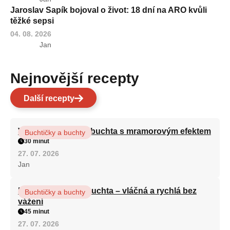
Jaroslav Sapík bojoval o život: 18 dní na ARO kvůli
těžké sepsi
04. 08. 2026
Jan
Nejnovější recepty
Další recepty
Vláčná olejová litá buchta s mramorovým efektem
Buchtičky a buchty
30 minut
27. 07. 2026
Jan
Hrnková maková buchta – vláčná a rychlá bez
Buchtičky a buchty
vážení
45 minut
27. 07. 2026