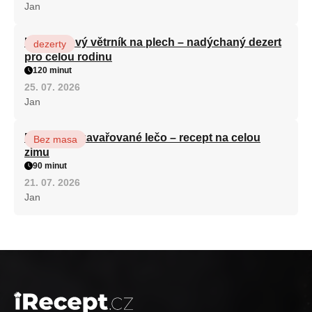
Jan
Karamelový větrník na plech – nadýchaný dezert
dezerty
pro celou rodinu
120 minut
25. 07. 2026
Jan
Babiččino zavařované lečo – recept na celou
Bez masa
zimu
90 minut
21. 07. 2026
Jan