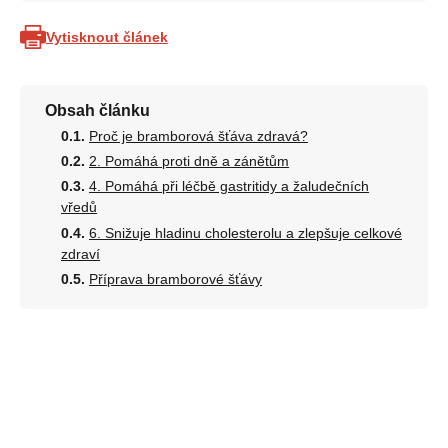
Vytisknout článek
Obsah článku
Proč je bramborová šťáva zdravá?
2. Pomáhá proti dně a zánětům
4. Pomáhá při léčbě gastritidy a žaludečních
vředů
6. Snižuje hladinu cholesterolu a zlepšuje celkové
zdraví
Příprava bramborové šťávy