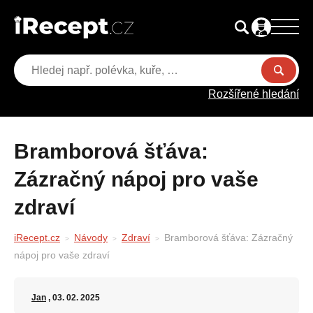
Rozšířené hledání
Bramborová šťáva:
Zázračný nápoj pro vaše
zdraví
iRecept.cz
Návody
Zdraví
Bramborová šťáva: Zázračný
nápoj pro vaše zdraví
Jan
, 03. 02. 2025