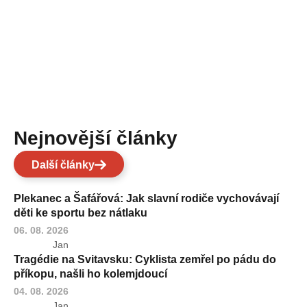
Nejnovější články
Další články
Plekanec a Šafářová: Jak slavní rodiče vychovávají
děti ke sportu bez nátlaku
06. 08. 2026
Jan
Tragédie na Svitavsku: Cyklista zemřel po pádu do
příkopu, našli ho kolemjdoucí
04. 08. 2026
Jan