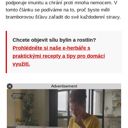
podporuje imunitu a chrání proti mnoha nemocem. V
tomto článku se podíváme na to, proč byste měli
bramborovou šťávu zařadit do své každodenní stravy.
Chcete objevit sílu bylin a rostlin?
Prohlédněte si naše e-herbáře s
praktickými recepty a tipy pro domácí
využití.
Advertisement