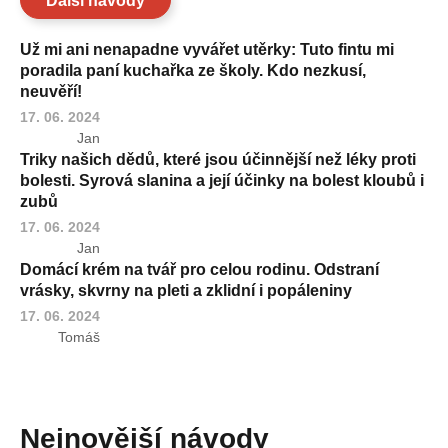
Další návody
Už mi ani nenapadne vyvářet utěrky: Tuto fintu mi
poradila paní kuchařka ze školy. Kdo nezkusí,
neuvěří!
17. 06. 2024
Jan
Triky našich dědů, které jsou účinnější než léky proti
bolesti. Syrová slanina a její účinky na bolest kloubů i
zubů
17. 06. 2024
Jan
Domácí krém na tvář pro celou rodinu. Odstraní
vrásky, skvrny na pleti a zklidní i popáleniny
17. 06. 2024
Tomáš
Nejnovější návody