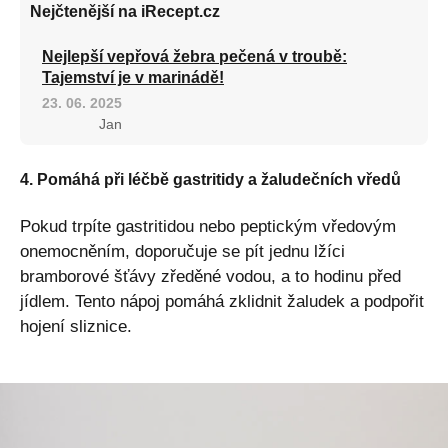
Nejčtenější na iRecept.cz
Nejlepší vepřová žebra pečená v troubě:
Tajemství je v marinádě!
23. 06. 2025
Jan
4. Pomáhá při léčbě gastritidy a žaludečních vředů
Pokud trpíte gastritidou nebo peptickým vředovým
onemocněním, doporučuje se pít jednu lžíci
bramborové šťávy zředěné vodou, a to hodinu před
jídlem. Tento nápoj pomáhá zklidnit žaludek a podpořit
hojení sliznice.