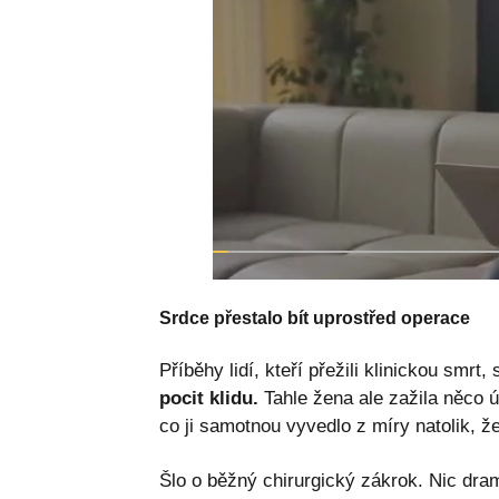
Srdce přestalo bít uprostřed operace
Příběhy lidí, kteří přežili klinickou smr
pocit klidu.
Tahle žena ale zažila něco ú
co ji samotnou vyvedlo z míry natolik, ž
Šlo o běžný chirurgický zákrok. Nic dra