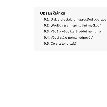
Obsah článku
Srdce přestalo bít uprostřed operace
„Prolétla jsem spirituální myčkou“
Věděla věci, které vědět nemohla
Vědci stále nemají odpověď
Co si z toho vzít?