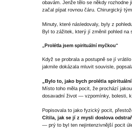
obavám. Jenže tělo se někdy rozhodne j
začal pípat rovnou čáru. Chirurgický tý
Minuty, které následovaly, byly z pohledu
Byl to zážitek, který jí změnil pohled na 
„Prolétla jsem spirituální myčkou“
Když se probrala a postupně se jí vrátilo
jakmile dokázala mluvit souvisle, popsal
„Bylo to, jako bych prolétla spirituál
Místo toho měla pocit, že prochází jakou
dosavadní život — vzpomínky, bolesti, k
Popisovala to jako fyzický pocit, přestože
Cítila, jak se jí z mysli doslova odstr
— prý to byl ten nejintenzivnější pocit úl