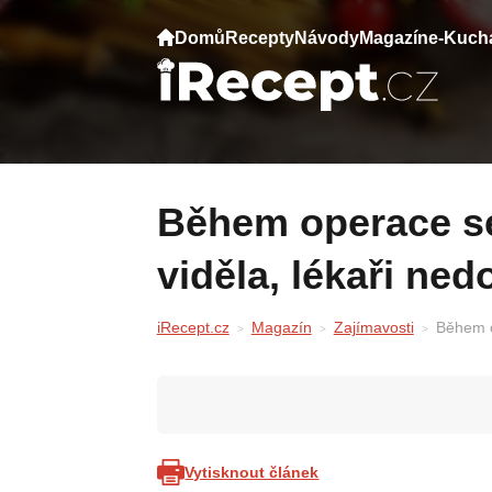
Domů
Recepty
Návody
Magazín
e-Kuch
Během operace se jí zastavilo srdce. Co
viděla, lékaři ned
iRecept.cz
Magazín
Zajímavosti
Během op
Vytisknout článek