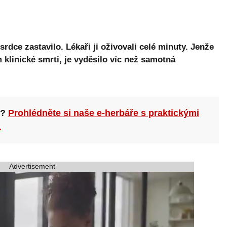
srdce zastavilo. Lékaři ji oživovali celé minuty. Jenže
m klinické smrti, je vyděsilo víc než samotná
n?
Prohlédněte si naše e-herbáře s praktickými
.
Advertisement