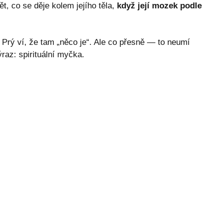
t, co se děje kolem jejího těla,
když její mozek podle
. Prý ví, že tam „něco je“. Ale co přesně — to neumí
raz: spirituální myčka.