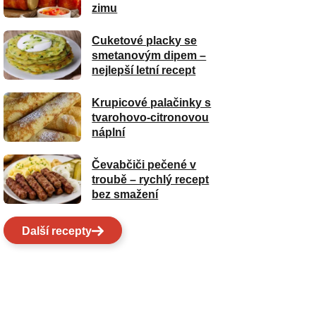
zimu
Cuketové placky se
smetanovým dipem –
nejlepší letní recept
Krupicové palačinky s
tvarohovo-citronovou
náplní
Čevabčiči pečené v
troubě – rychlý recept
bez smažení
Další recepty