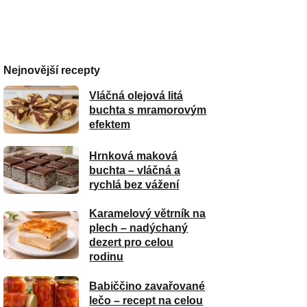
Nejnovější recepty
Vláčná olejová litá
buchta s mramorovým
efektem
Hrnková maková
buchta – vláčná a
rychlá bez vážení
Karamelový větrník na
plech – nadýchaný
dezert pro celou
rodinu
Babiččino zavařované
lečo – recept na celou