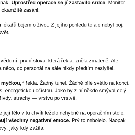
inak.
Uprostřed operace se jí zastavilo srdce.
Monitor
m okamžitě zasáhl.
 lékařů bojem o život. Z jejího pohledu to ale nebyl boj.
svět.
 vědomí, první slova, která řekla, zněla zmateně. Ale
a něco, co personál na sále nikdy předtím neslyšel.
ní myčkou,“
řekla. Žádný tunel. Žádné bílé světlo na konci.
si energetickou očistou. Jako by z ní někdo smýval celý
řivdy, strachy — vrstvu po vrstvě.
 její tělo v tu chvíli leželo nehybně na operačním stole.
aňují všechny negativní emoce.
Prý to nebolelo. Naopak
evy, jaký kdy zažila.