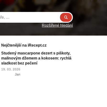
Rozšířené hledání
Nejčtenější na iRecept.cz
Studený mascarpone dezert s piškoty,
malinovým džemem a kokosem: rychlá
sladkost bez pečení
19. 03. 2026
Jan