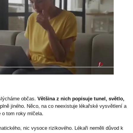
t, slýcháme občas.
Většina z nich popisuje tunel, světlo,
plně jiného. Něco, na co neexistuje lékařské vysvětlení a
e o tom roky mlčela.
matického, nic vysoce rizikového. Lékaři neměli důvod k