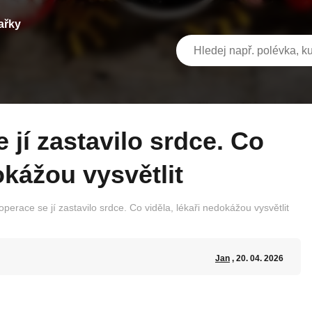
ařky
okážou vysvětlit
erace se jí zastavilo srdce. Co viděla, lékaři nedokážou vysvětlit
Jan
, 20. 04. 2026