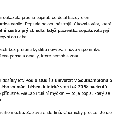
ní dokázala přesně popsat, co dělal každý člen
rdce nebilo. Popsala polohu nástrojů. Citovala věty, které
tní sestra prý zbledla, když pacientka zopakovala její
egyni do ucha.
zek bez přísunu kyslíku nevytváří nové vzpomínky.
žena popsala detaily, které nemohla znát.
 desítky let.
Podle studií z univerzit v Southamptonu a
ého vnímání během klinické smrti až 20 % pacientů.
é příbuzné. Ale „spirituální myčka“ — to je popis, který se
e.
rajícího mozku. Záplavu endorfinů. Chemický proces. Jenže