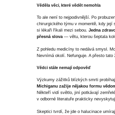
Věděla věci, které vědět nemohla
To ale není to nejpodivnější. Po probuze
chirurgického týmu v momentě, kdy její s
si lékaři říkali mezi sebou.
Jedna zdravo
přesná slova
— větu, kterou šeptala kol
Z pohledu medicíny to nedává smysl. Mo
Nevnímá okolí. Nefunguje. A přesto tato 
Vědci stále nemají odpověď
Výzkumy zážitků blízkých smrti probíhají
Michiganu zažije nějakou formu vědom
Někteří vidí světlo, jiní potkávají zemřel
v odborné literatuře prakticky nevyskytuj
Skeptici tvrdí, že jde o halucinace umí